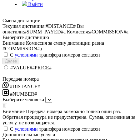
Выйти
Смена дистанции
Текущая дистанция:
#DISTANCE#
Вы
оплатили:
#SUMM_PAYED#
a
Комиссия:
#COMMISSION#
a
Выберите дистанцию
Внимание
Комиссия за смену дистанции равна
#COMMISSION#
a
С
условиями
трансфера номеров согласен
Далее
#VALUE##PRICE#
Передача номера
#DISTANCE#
#NUMBER#
Выберите человека
Внимание
Передача номера возможно только один раз.
Обратная процедура не предусмотрена. Сумма, оплаченная за
услугу, не возвращается.
С
условиями
трансфера номеров согласен
Дополнительные услуги