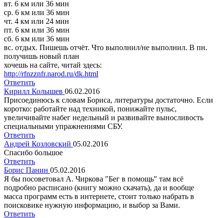
вт. 6 км или 36 мин
ср. 6 км или 36 мин
чт. 4 км или 24 мин
пт. 6 км или 36 мин
сб. 6 км или 36 мин
вс. отдых. Пишешь отчёт. Что выполнил/не выполнил. В пн.
получишь новый план
хочешь на сайте, читай здесь:
http://rfnzznfr.narod.ru/dk.html
Ответить
Кирилл Колышев
06.02.2016
Присоединюсь к словам Бориса, литературы достаточно. Если
коротко: работайте над техникой, понижайте пульс,
увеличивайте набег недельный и развивайте выносливость
специальными упражнениями СБУ.
Ответить
Андрей Козловский
05.02.2016
Спасибо большое
Ответить
Борис Панин
05.02.2016
Я бы посоветовал А. Чиркова "Бег в помощь" там всё
подробно расписано (книгу можно скачать), да и вообще
масса программ есть в интернете, стоит только набрать в
поисковике нужную информацию, и выбор за Вами.
Ответить