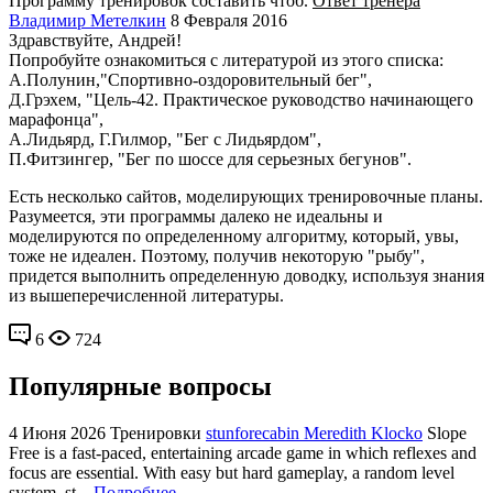
Программу тренировок составить чтоб.
Ответ тренера
Владимир Метелкин
8 Февраля 2016
Здравствуйте, Андрей!
Попробуйте ознакомиться с литературой из этого списка:
А.Полунин,"Спортивно-оздоровительный бег",
Д.Грэхем, "Цель-42. Практическое руководство начинающего
марафонца",
А.Лидьярд, Г.Гилмор, "Бег с Лидьярдом",
П.Фитзингер, "Бег по шоссе для серьезных бегунов".
Есть несколько сайтов, моделирующих тренировочные планы.
Разумеется, эти программы далеко не идеальны и
моделируются по определенному алгоритму, который, увы,
тоже не идеален. Поэтому, получив некоторую "рыбу",
придется выполнить определенную доводку, используя знания
из вышеперечисленной литературы.
6
724
Популярные вопросы
4 Июня 2026
Тренировки
stunforecabin Meredith Klocko
Slope
Free is a fast-paced, entertaining arcade game in which reflexes and
focus are essential. With easy but hard gameplay, a random level
system, st...
Подробнее