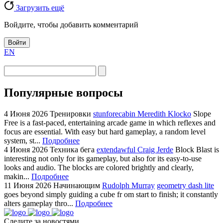
Загрузить ещё
Войдите, чтобы добавить комментарий
Войти
EN
Популярные вопросы
4 Июня 2026
Тренировки
stunforecabin Meredith Klocko
Slope
Free is a fast-paced, entertaining arcade game in which reflexes and
focus are essential. With easy but hard gameplay, a random level
system, st...
Подробнее
4 Июня 2026
Техника бега
extendawful Craig Jerde
Block Blast is
interesting not only for its gameplay, but also for its easy-to-use
looks and audio. The blocks are colored brightly and clearly,
makin...
Подробнее
11 Июня 2026
Начинающим
Rudolph Murray
geometry dash lite
goes beyond simply guiding a cube fr om start to finish; it constantly
alters gameplay thro...
Подробнее
Следите за новостями