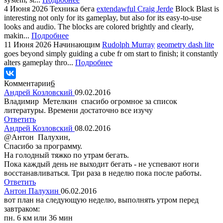
4 Июня 2026
Техника бега
extendawful Craig Jerde
Block Blast is
interesting not only for its gameplay, but also for its easy-to-use
looks and audio. The blocks are colored brightly and clearly,
makin...
Подробнее
11 Июня 2026
Начинающим
Rudolph Murray
geometry dash lite
goes beyond simply guiding a cube fr om start to finish; it constantly
alters gameplay thro...
Подробнее
Комментарии
6
Андрей Козловский
09.02.2016
Владимир Метелкин спасибо огромное за список
литературы. Времени достаточно все изучу
Ответить
Андрей Козловский
08.02.2016
@Антон Палухин,
Спасибо за программу.
На голодный тяжко по утрам бегать.
Пока каждый день не выходит бегать - не успевают ноги
восстанавливаться. Три раза в неделю пока после работы.
Ответить
Антон Палухин
06.02.2016
вот план на следующую неделю, выполнять утром перед
завтраком:
пн. 6 км или 36 мин