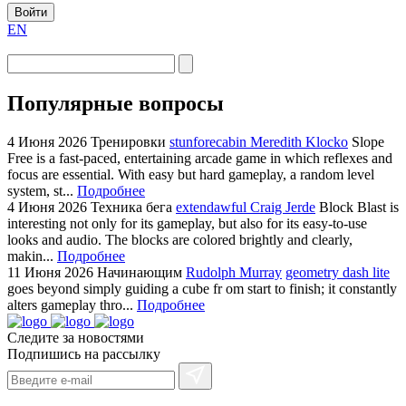
Войти
EN
Популярные вопросы
4 Июня 2026
Тренировки
stunforecabin Meredith Klocko
Slope
Free is a fast-paced, entertaining arcade game in which reflexes and
focus are essential. With easy but hard gameplay, a random level
system, st...
Подробнее
4 Июня 2026
Техника бега
extendawful Craig Jerde
Block Blast is
interesting not only for its gameplay, but also for its easy-to-use
looks and audio. The blocks are colored brightly and clearly,
makin...
Подробнее
11 Июня 2026
Начинающим
Rudolph Murray
geometry dash lite
goes beyond simply guiding a cube fr om start to finish; it constantly
alters gameplay thro...
Подробнее
Следите за новостями
Подпишись на рассылку