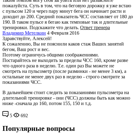
таким темпом могу себя загубить или нет разъясните
пожалуйста. Суть в том, что на беговую дорожку я уже встаю
с пульсом 120 и через пару минут бега он начинает расти и
доходит до 200. Средний показатель ЧСС составляет от 180 до
190. В таком пульсе я бегаю как темповые так и длительные
тренировки. Подскажите что делать.
Ответ тренера
Владимир Метелкин
4 Февраля 2016
Здравствуйте, Алексей!
К сожалению, Вы не пояснили каков стаж Ваших занятий
бегом, Ваш рост и вес.
Поэтому ограничусь общими соображениями.
Постарайтесь не выходить за пределы ЧСС 160, кроме разве
что одного раза в неделю. Т.е. один раз Вы можете не
смотреть на пульсометр (после разминки - не менее 3 км), а
остальные не менее двух раз в неделю - строго смотрите за
показаниями ЧСС.
В дальнейшем стоит следить за показаниями пульсометра на
длительной тренировке - они (ЧСС) должны быть как можно
ниже -сначала до 160, потом 155, 150 и т.д.
5
692
Популярные вопросы