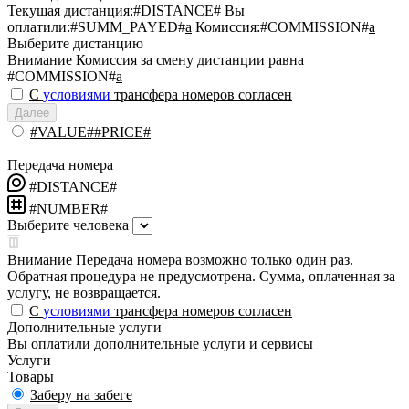
Текущая дистанция:
#DISTANCE#
Вы
оплатили:
#SUMM_PAYED#
a
Комиссия:
#COMMISSION#
a
Выберите дистанцию
Внимание
Комиссия за смену дистанции равна
#COMMISSION#
a
С
условиями
трансфера номеров согласен
Далее
#VALUE##PRICE#
Передача номера
#DISTANCE#
#NUMBER#
Выберите человека
Внимание
Передача номера возможно только один раз.
Обратная процедура не предусмотрена. Сумма, оплаченная за
услугу, не возвращается.
С
условиями
трансфера номеров согласен
Дополнительные услуги
Вы оплатили дополнительные услуги и сервисы
Услуги
Товары
Заберу на забеге