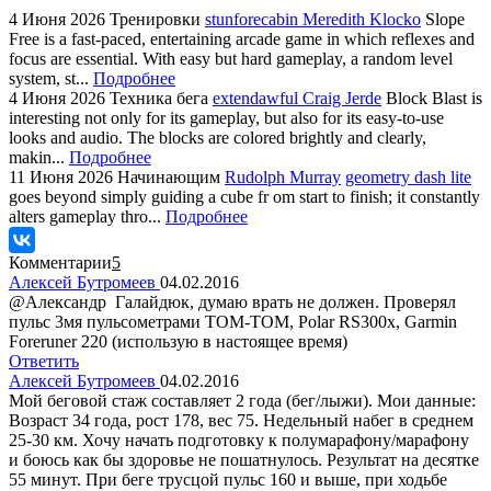
4 Июня 2026
Тренировки
stunforecabin Meredith Klocko
Slope
Free is a fast-paced, entertaining arcade game in which reflexes and
focus are essential. With easy but hard gameplay, a random level
system, st...
Подробнее
4 Июня 2026
Техника бега
extendawful Craig Jerde
Block Blast is
interesting not only for its gameplay, but also for its easy-to-use
looks and audio. The blocks are colored brightly and clearly,
makin...
Подробнее
11 Июня 2026
Начинающим
Rudolph Murray
geometry dash lite
goes beyond simply guiding a cube fr om start to finish; it constantly
alters gameplay thro...
Подробнее
Комментарии
5
Алексей Бутромеев
04.02.2016
@Александр Галайдюк, думаю врать не должен. Проверял
пульс 3мя пульсометрами TOM-TOM, Polar RS300x, Garmin
Foreruner 220 (использую в настоящее время)
Ответить
Алексей Бутромеев
04.02.2016
Мой беговой стаж составляет 2 года (бег/лыжи). Мои данные:
Возраст 34 года, рост 178, вес 75. Недельный набег в среднем
25-30 км. Хочу начать подготовку к полумарафону/марафону
и боюсь как бы здоровье не пошатнулось. Результат на десятке
55 минут. При беге трусцой пульс 160 и выше, при ходьбе