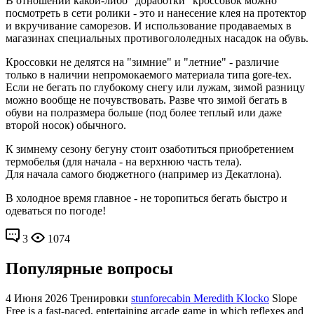
В отношении какой-либо "доработки" кроссовок можно
посмотреть в сети ролики - это и нанесение клея на протектор
и вкручивание саморезов. И использование продаваемых в
магазинах специальных противогололедных насадок на обувь.
Кроссовки не делятся на "зимние" и "летние" - различие
только в наличии непромокаемого материала типа gore-tex.
Если не бегать по глубокому снегу или лужам, зимой разницу
можно вообще не почувствовать. Разве что зимой бегать в
обуви на полразмера больше (под более теплый или даже
второй носок) обычного.
К зимнему сезону бегуну стоит озаботиться приобретением
термобелья (для начала - на верхнюю часть тела).
Для начала самого бюджетного (например из Декатлона).
В холодное время главное - не торопиться бегать быстро и
одеваться по погоде!
3
1074
Популярные вопросы
4 Июня 2026
Тренировки
stunforecabin Meredith Klocko
Slope
Free is a fast-paced, entertaining arcade game in which reflexes and