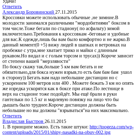
Удачи!
Ответить
Александр Боровинский
27.11.2015
Кроссовки можете использовать обычные ,не зимние.В
молодости занимался различными "мордобитиями" боксом в
том числе.Тоже бегали по стадиону( по асфальту) зимой
включительно.Требования к кроссовкам -беговые и удобные
для вас.К одежде,лишь бы вам было комфортно и не жарко.В
данный момент(0 +5) вижу людей в шапках и ветровках на
пробежке с утра,мне хватает трико и майки с длинным
рукавом.Но видал и с голым торсом и трусах)) Короче зависит
от степени вашей "мерзлявости"
По боксу скажу так,больше 5 км вам бегать и не
обязательно,для бокса нужен взрыв,то есть бам бам бам ушол
в сторону)) Бегать вам надо небольшие дистанции но с
ускорением 100 метров или 400 . Можете бежать 3 км но опять
же изредка ускорятся как в боксе при атаке.По лестнице в
верх на стадионе тоже подойдёт. Мы ещё брали в руки
гантельки по 1.5 кг и марлевую повязку на лицо что бы
дышать было труднее.Короче дистанции должны быть
небольшие но вы должны "взрываться"на них максимально.
Ответить
Владислав Быстров
26.11.2015
1. В принципе можно. Есть такие штуки:
http://toogeza.com/wp-
content/uploads/2015/01/shipy-nasadki-na-obuv-002.jpg