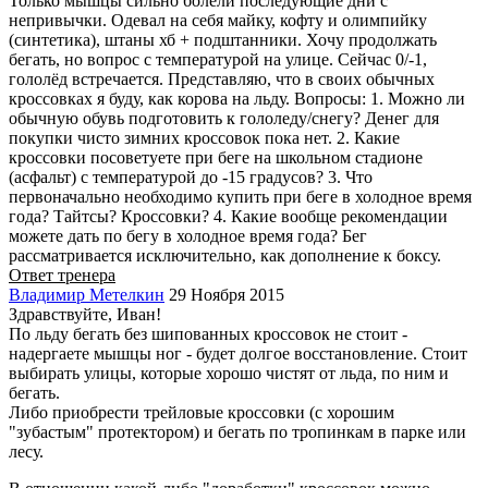
Только мышцы сильно болели последующие дни с
непривычки. Одевал на себя майку, кофту и олимпийку
(синтетика), штаны хб + подштанники. Хочу продолжать
бегать, но вопрос с температурой на улице. Сейчас 0/-1,
гололёд встречается. Представляю, что в своих обычных
кроссовках я буду, как корова на льду. Вопросы: 1. Можно ли
обычную обувь подготовить к гололеду/снегу? Денег для
покупки чисто зимних кроссовок пока нет. 2. Какие
кроссовки посоветуете при беге на школьном стадионе
(асфальт) с температурой до -15 градусов? 3. Что
первоначально необходимо купить при беге в холодное время
года? Тайтсы? Кроссовки? 4. Какие вообще рекомендации
можете дать по бегу в холодное время года? Бег
рассматривается исключительно, как дополнение к боксу.
Ответ тренера
Владимир Метелкин
29 Ноября 2015
Здравствуйте, Иван!
По льду бегать без шипованных кроссовок не стоит -
надергаете мышцы ног - будет долгое восстановление. Стоит
выбирать улицы, которые хорошо чистят от льда, по ним и
бегать.
Либо приобрести трейловые кроссовки (с хорошим
"зубастым" протектором) и бегать по тропинкам в парке или
лесу.