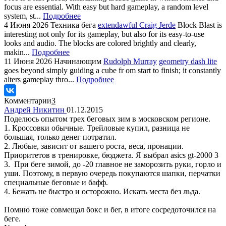
focus are essential. With easy but hard gameplay, a random level
system, st...
Подробнее
4 Июня 2026
Техника бега
extendawful Craig Jerde
Block Blast is
interesting not only for its gameplay, but also for its easy-to-use
looks and audio. The blocks are colored brightly and clearly,
makin...
Подробнее
11 Июня 2026
Начинающим
Rudolph Murray
geometry dash lite
goes beyond simply guiding a cube fr om start to finish; it constantly
alters gameplay thro...
Подробнее
Комментарии
3
Андрей Никитин
01.12.2015
Поделюсь опытом трех беговых зим в московском регионе.
1. Кроссовки обычные. Трейловые купил, разница не
большая, только денег потратил.
2. Любые, зависит от вашего роста, веса, пронации.
Приоритетов в тренировке, бюджета. Я выбрал asics gt-2000 3
3. При беге зимой, до -20 главное не заморозить руки, горло и
уши. Поэтому, в первую очередь покупаются шапки, перчатки
специальные беговые и бафф.
4. Бежать не быстро и осторожно. Искать места без льда.
Помню тоже совмещал бокс и бег, в итоге сосредоточился на
беге.