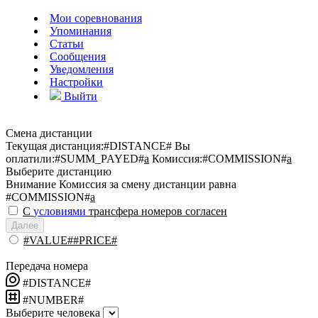
Мои соревнования
Упоминания
Статьи
Сообщения
Уведомления
Настройки
Выйти
Смена дистанции
Текущая дистанция:
#DISTANCE#
Вы
оплатили:
#SUMM_PAYED#
a
Комиссия:
#COMMISSION#
a
Выберите дистанцию
Внимание
Комиссия за смену дистанции равна
#COMMISSION#
a
С
условиями
трансфера номеров согласен
Далее
#VALUE##PRICE#
Передача номера
#DISTANCE#
#NUMBER#
Выберите человека