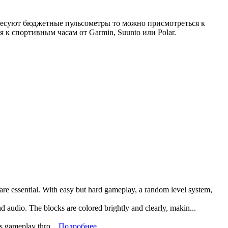
ересуют бюджетные пульсометры то можно присмотреться к
к спортивным часам от Garmin, Suunto или Polar.
 are essential. With easy but hard gameplay, a random level system,
and audio. The blocks are colored brightly and clearly, makin...
rs gameplay thro...
Подробнее