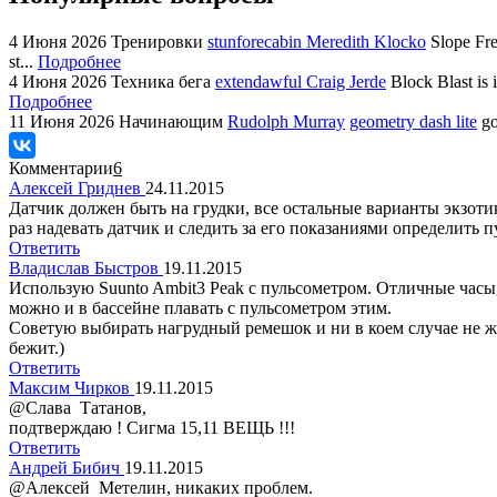
4 Июня 2026
Тренировки
stunforecabin Meredith Klocko
Slope Fre
st...
Подробнее
4 Июня 2026
Техника бега
extendawful Craig Jerde
Block Blast is 
Подробнее
11 Июня 2026
Начинающим
Rudolph Murray
geometry dash lite
go
Комментарии
6
Алексей Гриднев
24.11.2015
Датчик должен быть на грудки, все остальные варианты экзоти
раз надевать датчик и следить за его показаниями определить 
Ответить
Владислав Быстров
19.11.2015
Использую Suunto Ambit3 Peak с пульсометром. Отличные часы,
можно и в бассейне плавать с пульсометром этим.
Советую выбирать нагрудный ремешок и ни в коем случае не жале
бежит.)
Ответить
Максим Чирков
19.11.2015
@Слава Татанов,
подтверждаю ! Сигма 15,11 ВЕЩЬ !!!
Ответить
Андрей Бибич
19.11.2015
@Алексей Метелин, никаких проблем.