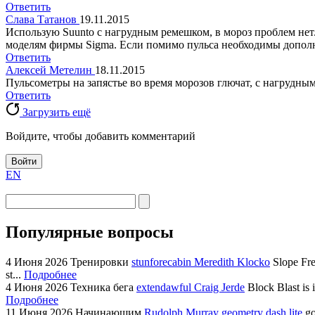
Ответить
Слава Татанов
19.11.2015
Использую Suunto с нагрудным ремешком, в мороз проблем нет
моделям фирмы Sigma. Если помимо пульса необходимы дополни
Ответить
Алексей Метелин
18.11.2015
Пульсометры на запястье во время морозов глючат, с нагрудны
Ответить
Загрузить ещё
Войдите, чтобы добавить комментарий
Войти
EN
Популярные вопросы
4 Июня 2026
Тренировки
stunforecabin Meredith Klocko
Slope Fre
st...
Подробнее
4 Июня 2026
Техника бега
extendawful Craig Jerde
Block Blast is 
Подробнее
11 Июня 2026
Начинающим
Rudolph Murray
geometry dash lite
go