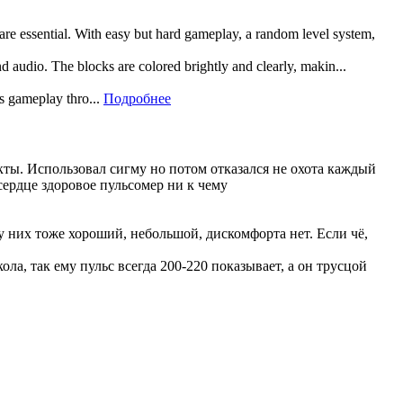
 are essential. With easy but hard gameplay, a random level system,
and audio. The blocks are colored brightly and clearly, makin...
rs gameplay thro...
Подробнее
кты. Использовал сигму но потом отказался не охота каждый
сердце здоровое пульсомер ни к чему
 них тоже хороший, небольшой, дискомфорта нет. Если чё,
ла, так ему пульс всегда 200-220 показывает, а он трусцой