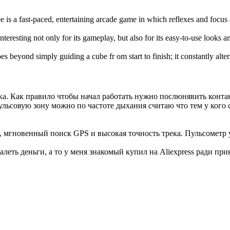
e is a fast-paced, entertaining arcade game in which reflexes and focus
interesting not only for its gameplay, but also for its easy-to-use looks 
es beyond simply guiding a cube fr om start to finish; it constantly alte
ка. Как правило чтобы начал работать нужно послюнявить конта
пульсовую зону можно по частоте дыхания считаю что тем у кого 
 мгновенный поиск GPS и высокая точность трека. Пульсометр у
ть деньги, а то у меня знакомый купил на Aliexpress ради прико