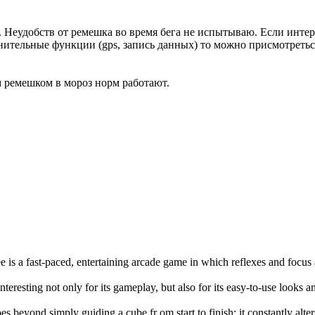
. Неудобств от ремешка во время бега не испытываю. Если инт
тельные функции (gps, запись данных) то можно присмотреться 
м ремешком в мороз норм работают.
e is a fast-paced, entertaining arcade game in which reflexes and focus
interesting not only for its gameplay, but also for its easy-to-use looks 
es beyond simply guiding a cube fr om start to finish; it constantly alte