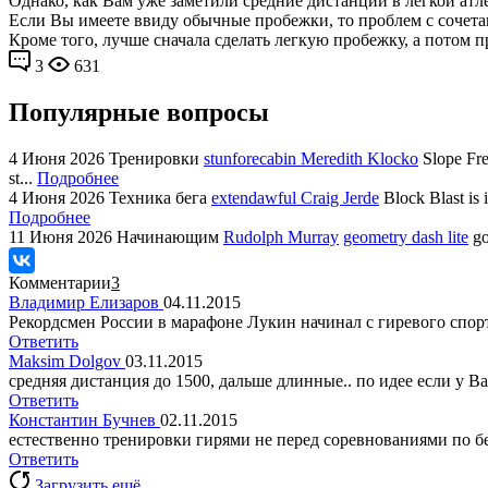
Однако, как Вам уже заметили средние дистанции в легкой атле
Если Вы имеете ввиду обычные пробежки, то проблем с сочетан
Кроме того, лучше сначала сделать легкую пробежку, а потом п
3
631
Популярные вопросы
4 Июня 2026
Тренировки
stunforecabin Meredith Klocko
Slope Fre
st...
Подробнее
4 Июня 2026
Техника бега
extendawful Craig Jerde
Block Blast is 
Подробнее
11 Июня 2026
Начинающим
Rudolph Murray
geometry dash lite
go
Комментарии
3
Владимир Елизаров
04.11.2015
Рекордсмен России в марафоне Лукин начинал с гиревого спор
Ответить
Maksim Dolgov
03.11.2015
средняя дистанция до 1500, дальше длинные.. по идее если у В
Ответить
Константин Бучнев
02.11.2015
естественно тренировки гирями не перед соревнованиями по б
Ответить
Загрузить ещё