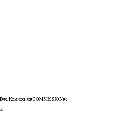
D#
a
Комиссия:
#COMMISSION#
a
#
a