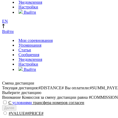
Уведомления
Настройки
Выйти
EN
Войти
Мои соревнования
Упоминания
Статьи
Сообщения
Уведомления
Настройки
Выйти
Смена дистанции
Текущая дистанция:
#DISTANCE#
Вы оплатили:
#SUMM_PAYE
Выберите дистанцию
Внимание
Комиссия за смену дистанции равна #COMMISSION
С
условиями
трансфера номеров согласен
Далее
#VALUE##PRICE#