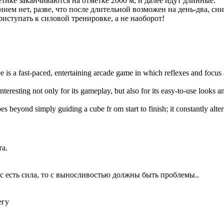
тике заканчиваются на отметке 2000 м, и далее идут длинные.
ием нет, разве, что после длительной возможен на день-два, с
риступать к силовой тренировке, а не наоборот!
e is a fast-paced, entertaining arcade game in which reflexes and focus
interesting not only for its gameplay, but also for its easy-to-use looks 
es beyond simply guiding a cube fr om start to finish; it constantly alte
та.
ас есть сила, то с выносливостью должны быть проблемы..
егу