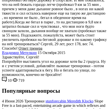
попробовал беговую дорожку в спортзале. И мне показалось,
что на ней бежать гораздо легче (пробежал 9 км за 55 мин ,
причем у меня даже дыхание ровное было , в ногах ни какой
тяжести и сил осталось наверное еще на такую же дистанцию
, но времени не было , бегал в обеденное время на
работе).Когда же бегал в парке , то на дистанцию в 9,8 км я
затратил больше сил и чувствовал , что мои ноги будто
свинцом залили, дыхания вообще не хватало (пробежал также
за 55 мин). Подскажите, пожалуйста, может быть стоит
увеличить пробежки на беговой дорожке и по какому графику
на ней тренироваться? Сергей, 29 лет, рост 178, вес 74.
Спасибо!
Ответ тренера
Владимир Метелкин
15 Октября 2015
Здравствуйте, Сергей!
Попробуйте выставить угол на дорожке хотя бы 2 градуса. Ну
и с учетом условий, добавляйте лыжные тренировки - потом
успеете адаптироваться к бегу. Но и бегать по улице, по
возможности, конечно не бросайте!
10
719
Популярные вопросы
4 Июня 2026
Тренировки
stunforecabin Meredith Klocko
Slope
Free is a fast-paced, entertaining arcade game in which reflexes and