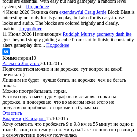
focus are essential. With easy but hard gameplay, a random level
system, st...
Подробнее
4 Июня 2026
Техника бега
extendawful Craig Jerde
Block Blast is
interesting not only for its gameplay, but also for its easy-to-use
looks and audio. The blocks are colored brightly and clearly,
makin...
Подробнее
11 Июня 2026
Начинающим
Rudolph Murray
geometry dash lite
goes beyond simply guiding a cube fr om start to finish; it constantly
alters gameplay thro...
Подробнее
Комментарии
10
Алексей Логутов
20.10.2015
Подготовиться можно и на дорожке, тут вопрос на какой
результат )
Лишним не будет , лучше бегать на дорожке, чем не бегать
никак.
Можно поотрабатывать горки.
В этом году за месяц до марафона выставлял горки на
дорожке, и подозреваю, что во многом из-за этого не
почустввал проблемы с горками на бульварах.
Ответить
Владимир Елизаров
15.10.2015
Хочу отметить,что пробежать 9 и 9,8 км за 55 минут не одно и
тоже.Разница по темпу в полминуты.Так что понятно разница
в самочувствии почему получилась.