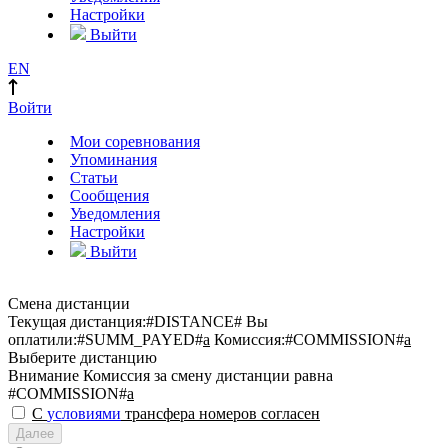
Настройки
Выйти
EN
Войти
Мои соревнования
Упоминания
Статьи
Сообщения
Уведомления
Настройки
Выйти
Смена дистанции
Текущая дистанция:
#DISTANCE#
Вы
оплатили:
#SUMM_PAYED#
a
Комиссия:
#COMMISSION#
a
Выберите дистанцию
Внимание
Комиссия за смену дистанции равна
#COMMISSION#
a
С
условиями
трансфера номеров согласен
Далее