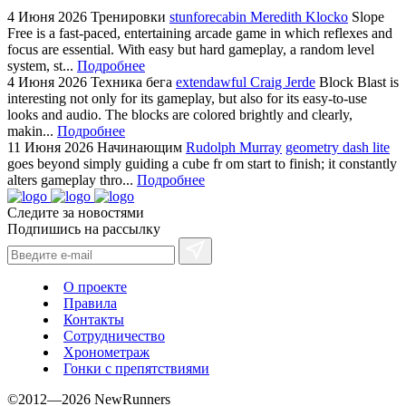
4 Июня 2026
Тренировки
stunforecabin Meredith Klocko
Slope
Free is a fast-paced, entertaining arcade game in which reflexes and
focus are essential. With easy but hard gameplay, a random level
system, st...
Подробнее
4 Июня 2026
Техника бега
extendawful Craig Jerde
Block Blast is
interesting not only for its gameplay, but also for its easy-to-use
looks and audio. The blocks are colored brightly and clearly,
makin...
Подробнее
11 Июня 2026
Начинающим
Rudolph Murray
geometry dash lite
goes beyond simply guiding a cube fr om start to finish; it constantly
alters gameplay thro...
Подробнее
Следите за новостями
Подпишись на рассылку
О проекте
Правила
Контакты
Сотрудничество
Хронометраж
Гонки с препятствиями
©2012—2026 NewRunners