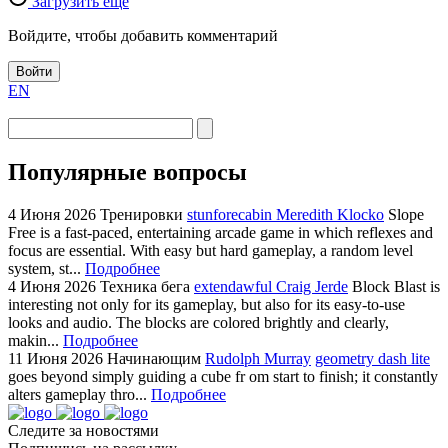
Загрузить ещё
Войдите, чтобы добавить комментарий
Войти
EN
Популярные вопросы
4 Июня 2026
Тренировки
stunforecabin Meredith Klocko
Slope
Free is a fast-paced, entertaining arcade game in which reflexes and
focus are essential. With easy but hard gameplay, a random level
system, st...
Подробнее
4 Июня 2026
Техника бега
extendawful Craig Jerde
Block Blast is
interesting not only for its gameplay, but also for its easy-to-use
looks and audio. The blocks are colored brightly and clearly,
makin...
Подробнее
11 Июня 2026
Начинающим
Rudolph Murray
geometry dash lite
goes beyond simply guiding a cube fr om start to finish; it constantly
alters gameplay thro...
Подробнее
Следите за новостями