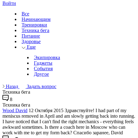
Войти
Все
Начинающим
Тренировки
Техника бега
Питание
Здоровье
Еще
Экипировка
Гаджеты
События
Другое
Назад
Задать вопрос
Техника бега
8
Техника бега
Wood David
12 Октября 2015
Здравствуйте! I had part of my
meniscus removed in April and am slowly getting back into running.
I have noticed that I can't find the right mechanics - everything feels
awkward sometimes. Is there a coach here in Moscow who can
work with me to get my form back? Спасибо заранее, David