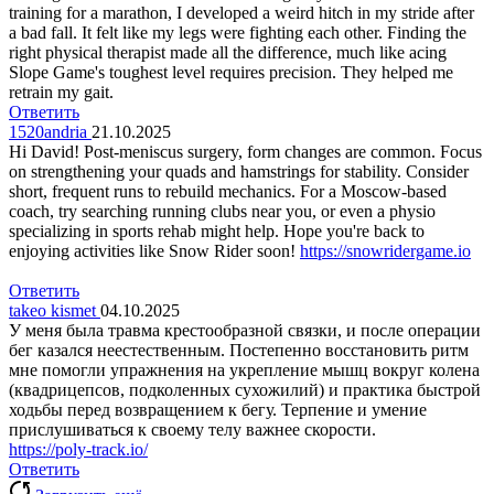
training for a marathon, I developed a weird hitch in my stride after
a bad fall. It felt like my legs were fighting each other. Finding the
right physical therapist made all the difference, much like acing
Slope Game's toughest level requires precision. They helped me
retrain my gait.
Ответить
1520andria
21.10.2025
Hi David! Post-meniscus surgery, form changes are common. Focus
on strengthening your quads and hamstrings for stability. Consider
short, frequent runs to rebuild mechanics. For a Moscow-based
coach, try searching running clubs near you, or even a physio
specializing in sports rehab might help. Hope you're back to
enjoying activities like Snow Rider soon!
https://snowridergame.io
Ответить
takeo kismet
04.10.2025
У меня была травма крестообразной связки, и после операции
бег казался неестественным. Постепенно восстановить ритм
мне помогли упражнения на укрепление мышц вокруг колена
(квадрицепсов, подколенных сухожилий) и практика быстрой
ходьбы перед возвращением к бегу. Терпение и умение
прислушиваться к своему телу важнее скорости.
https://poly-track.io/
Ответить