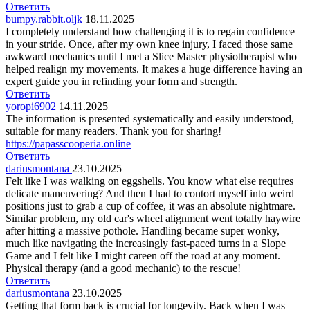
Ответить
bumpy.rabbit.oljk
18.11.2025
I completely understand how challenging it is to regain confidence
in your stride. Once, after my own knee injury, I faced those same
awkward mechanics until I met a Slice Master physiotherapist who
helped realign my movements. It makes a huge difference having an
expert guide you in refinding your form and strength.
Ответить
yoropi6902
14.11.2025
The information is presented systematically and easily understood,
suitable for many readers. Thank you for sharing!
https://papasscooperia.online
Ответить
dariusmontana
23.10.2025
Felt like I was walking on eggshells. You know what else requires
delicate maneuvering? And then I had to contort myself into weird
positions just to grab a cup of coffee, it was an absolute nightmare.
Similar problem, my old car's wheel alignment went totally haywire
after hitting a massive pothole. Handling became super wonky,
much like navigating the increasingly fast-paced turns in a Slope
Game and I felt like I might careen off the road at any moment.
Physical therapy (and a good mechanic) to the rescue!
Ответить
dariusmontana
23.10.2025
Getting that form back is crucial for longevity. Back when I was