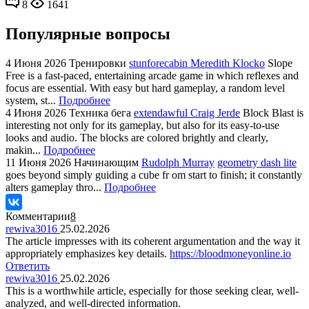
8
1641
Популярные вопросы
4 Июня 2026
Тренировки
stunforecabin Meredith Klocko
Slope
Free is a fast-paced, entertaining arcade game in which reflexes and
focus are essential. With easy but hard gameplay, a random level
system, st...
Подробнее
4 Июня 2026
Техника бега
extendawful Craig Jerde
Block Blast is
interesting not only for its gameplay, but also for its easy-to-use
looks and audio. The blocks are colored brightly and clearly,
makin...
Подробнее
11 Июня 2026
Начинающим
Rudolph Murray
geometry dash lite
goes beyond simply guiding a cube fr om start to finish; it constantly
alters gameplay thro...
Подробнее
Комментарии
8
rewiva3016
25.02.2026
The article impresses with its coherent argumentation and the way it
appropriately emphasizes key details.
https://bloodmoneyonline.io
Ответить
rewiva3016
25.02.2026
This is a worthwhile article, especially for those seeking clear, well-
analyzed, and well-directed information.