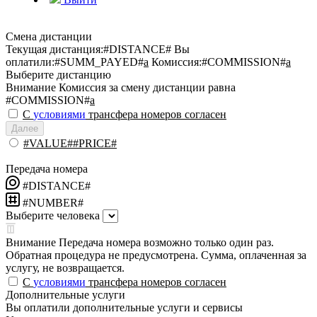
Смена дистанции
Текущая дистанция:
#DISTANCE#
Вы
оплатили:
#SUMM_PAYED#
a
Комиссия:
#COMMISSION#
a
Выберите дистанцию
Внимание
Комиссия за смену дистанции равна
#COMMISSION#
a
С
условиями
трансфера номеров согласен
Далее
#VALUE##PRICE#
Передача номера
#DISTANCE#
#NUMBER#
Выберите человека
Внимание
Передача номера возможно только один раз.
Обратная процедура не предусмотрена. Сумма, оплаченная за
услугу, не возвращается.
С
условиями
трансфера номеров согласен
Дополнительные услуги
Вы оплатили дополнительные услуги и сервисы