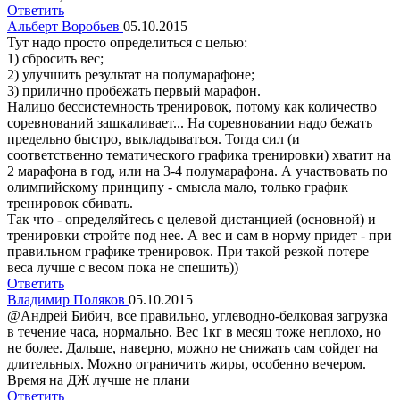
Ответить
Альберт Воробьев
05.10.2015
Тут надо просто определиться с целью:
1) сбросить вес;
2) улучшить результат на полумарафоне;
3) прилично пробежать первый марафон.
Налицо бессистемность тренировок, потому как количество
соревнований зашкаливает... На соревновании надо бежать
предельно быстро, выкладываться. Тогда сил (и
соответственно тематического графика тренировки) хватит на
2 марафона в год, или на 3-4 полумарафона. А участвовать по
олимпийскому принципу - смысла мало, только график
тренировок сбивать.
Так что - определяйтесь с целевой дистанцией (основной) и
тренировки стройте под нее. А вес и сам в норму придет - при
правильном графике тренировок. При такой резкой потере
веса лучше с весом пока не спешить))
Ответить
Владимир Поляков
05.10.2015
@Андрей Бибич, все правильно, углеводно-белковая загрузка
в течение часа, нормально. Вес 1кг в месяц тоже неплохо, но
не более. Дальше, наверно, можно не снижать сам сойдет на
длительных. Можно ограничить жиры, особенно вечером.
Время на ДЖ лучше не плани
Ответить