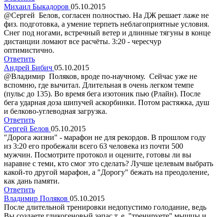
Михаил Быкадоров
05.10.2015
@Сергей Белов, согласен полностью. На ДЖ решает лаже не
физ. подготовка, а умение терпеть неблагоприятные условия.
Снег под ногами, встречный ветер и длинные тягуны в конце
дистанции ломают все расчёты. 3:20 - чересчур
оптимистично.
Ответить
Андрей Бибич
05.10.2015
@Владимир Поляков, вроде по-научному. Сейчас уже не
вспомню, где вычитал. Длительная в очень легком темпе
(пульс до 135). Во время бега изотоник пью (Рлайн). После
бега ударная доза шипучей аскорбинки. Потом растяжка, душ
и белково-углеводная загрузка.
Ответить
Сергей Белов
05.10.2015
"Дорога жизни" - марафон не для рекордов. В прошлом году
из 3:20 его пробежали всего 63 человека из почти 500
мужчин. Посмотрите протокол и оцените, готовы ли вы
наравне с теми, кто смог это сделать? Лучше целевым выбрать
какой-то другой марафон, а "Дорогу" бежать на преодоление,
как дань памяти.
Ответить
Владимир Поляков
05.10.2015
После длительной тренировки недопустимо голодание, ведь
Вы создаете гликогеновый запас т. е. "тренируете" мышцы и