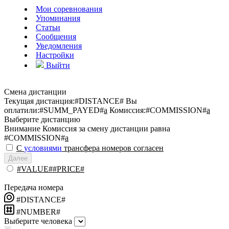
Мои соревнования
Упоминания
Статьи
Сообщения
Уведомления
Настройки
Выйти
Смена дистанции
Текущая дистанция:
#DISTANCE#
Вы
оплатили:
#SUMM_PAYED#
a
Комиссия:
#COMMISSION#
a
Выберите дистанцию
Внимание
Комиссия за смену дистанции равна
#COMMISSION#
a
С
условиями
трансфера номеров согласен
Далее
#VALUE##PRICE#
Передача номера
#DISTANCE#
#NUMBER#
Выберите человека