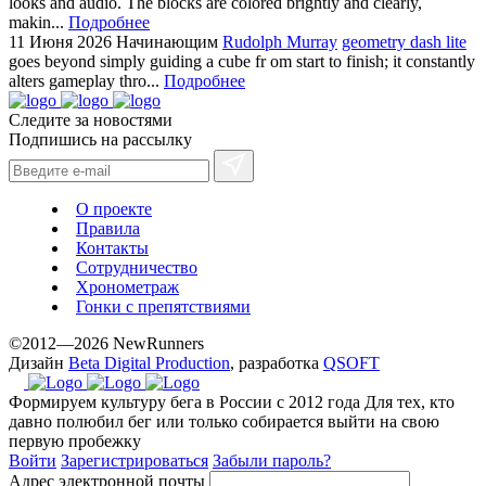
looks and audio. The blocks are colored brightly and clearly,
makin...
Подробнее
11 Июня 2026
Начинающим
Rudolph Murray
geometry dash lite
goes beyond simply guiding a cube fr om start to finish; it constantly
alters gameplay thro...
Подробнее
Следите за новостями
Подпишись на рассылку
О проекте
Правила
Контакты
Сотрудничество
Хронометраж
Гонки с препятствиями
©2012—2026 NewRunners
Дизайн
Beta Digital Production
, разработка
QSOFT
Формируем культуру бега в России с 2012 года
Для тех, кто
давно полюбил бег или только собирается выйти на свою
первую пробежку
Войти
Зарегистрироваться
Забыли пароль?
Адрес электронной почты