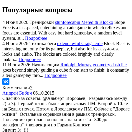
Популярные вопросы
4 Июня 2026
Тренировки
stunforecabin Meredith Klocko
Slope
Free is a fast-paced, entertaining arcade game in which reflexes and
focus are essential. With easy but hard gameplay, a random level
system, st...
Подробнее
4 Июня 2026
Техника бега
extendawful Craig Jerde
Block Blast is
interesting not only for its gameplay, but also for its easy-to-use
looks and audio. The blocks are colored brightly and clearly,
makin...
Подробнее
11 Июня 2026
Начинающим
Rudolph Murray
geometry dash lite
goes beyond simply guiding a cube fr om start to finish; it constantly
alters gameplay thro...
Подробнее
Комментарии
7
Андрей Бибич
06.10.2015
Спасибо за советы! @Альберт Воробьев, Разрываюсь между
2) и 3). Первый план - был к апрельскому ПМ. Второй к 10-ке
на Белых ночах. Потом к Ярославскому ПМ. Сейчас к "Дороге
жизни". Остальные соревнования в рамках тренировок.
Последние три плана основаны на книге "от 800 до
марафона" + коррекция по ГарминКоннект.
Значит 3) !!!