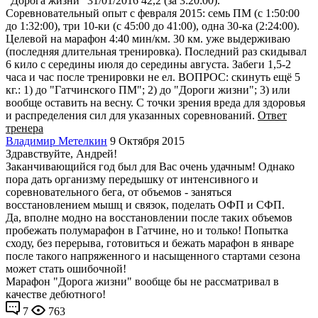
"Дорога жизни" 31/01/2016 42,2 (за 3:20:00).
Соревновательный опыт с февраля 2015: семь ПМ (с 1:50:00
до 1:32:00), три 10-ки (с 45:00 до 41:00), одна 30-ка (2:24:00).
Целевой на марафон 4:40 мин/км. 30 км. уже выдерживаю
(последняя длительная тренировка). Последний раз скидывал
6 кило с середины июля до середины августа. Забеги 1,5-2
часа и час после тренировки не ел. ВОПРОС: скинуть ещё 5
кг.: 1) до "Гатчинского ПМ"; 2) до "Дороги жизни"; 3) или
вообще оставить на весну. С точки зрения вреда для здоровья
и распределения сил для указанных соревнований.
Ответ
тренера
Владимир Метелкин
9 Октября 2015
Здравствуйте, Андрей!
Заканчивающийся год был для Вас очень удачным! Однако
пора дать организму передышку от интенсивного и
соревновательного бега, от объемов - заняться
восстановлением мышц и связок, поделать ОФП и СФП.
Да, вполне модно на восстановлении после таких объемов
пробежать полумарафон в Гатчине, но и только! Попытка
сходу, без перерыва, готовиться и бежать марафон в январе
после такого напряженного и насыщенного стартами сезона
может стать ошибочной!
Марафон "Дорога жизни" вообще бы не рассматривал в
качестве дебютного!
7
763