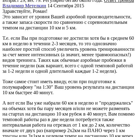
Возраст 29, вес 79. Регулярно бегаю около года.
Ответ тренера
Владимир Метелкин
14 Сентября 2015
Здравствуйте, Роман!
Это зависит от уровня Вашей аэробной производительности,
а также запаса скорости по сравнению с соревновательным
темпом на дистанции 10 км и 5 км.
Т.е. если Вы при подготовке не достигли хотя бы в среднем 60
км в неделю в течении 2-3 месяцев, то это однозначно
наиболее простой способ увеличить уровень тренированности
за счет менее интенсивных (а значит, менее травмоопасных!)
видов тренинга. Таких как обычные аэробные пробежки в
течение недели (как вариант, всего с одной темповой работой
за 1-2 недели и одной длительной каждые 1-2 недели).
Тоже самое стоит иметь ввиду, если при подготовке к
полумарафону "на 1:30" Ваш уровень результата на дистанции
10 км быстрее 40 минут.
А вот если Вы уже набрали 60 км в неделю и "продержались"
на объемах хотя бы пару месяцев и/или не можете разменять
на стартах на дистанцию 10 км рубеж в 40 минут, Вам помимо
темповой работы раз в две недели потребуется также
интервальная работа на отрезках от 1 км до 2 км, количество
вначале от двух раз (например 2х2км на ПАНО через 1 км
трусцы или 3х1км в целевом темпе на дистанцию 10 км через