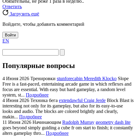
Обязательны, не реже 1 раза в неделю..
Ответить
Загрузить ещё
Войдите, чтобы добавить комментарий
Войти
EN
Популярные вопросы
4 Июня 2026
Тренировки
stunforecabin Meredith Klocko
Slope
Free is a fast-paced, entertaining arcade game in which reflexes and
focus are essential. With easy but hard gameplay, a random level
system, st...
Подробнее
4 Июня 2026
Техника бега
extendawful Craig Jerde
Block Blast is
interesting not only for its gameplay, but also for its easy-to-use
looks and audio. The blocks are colored brightly and clearly,
makin...
Подробнее
11 Июня 2026
Начинающим
Rudolph Murray
geometry dash lite
goes beyond simply guiding a cube fr om start to finish; it constantly
alters gameplay thro...
Подробнее