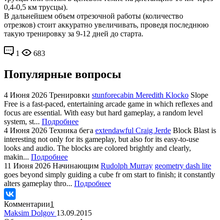
0,4-0,5 км трусцы).
В дальнейшем объем отрезочной работы (количество
отрезков) стоит аккуратно увеличивать, проведя последнюю
такую тренировку за 9-12 дней до старта.
1
683
Популярные вопросы
4 Июня 2026
Тренировки
stunforecabin Meredith Klocko
Slope
Free is a fast-paced, entertaining arcade game in which reflexes and
focus are essential. With easy but hard gameplay, a random level
system, st...
Подробнее
4 Июня 2026
Техника бега
extendawful Craig Jerde
Block Blast is
interesting not only for its gameplay, but also for its easy-to-use
looks and audio. The blocks are colored brightly and clearly,
makin...
Подробнее
11 Июня 2026
Начинающим
Rudolph Murray
geometry dash lite
goes beyond simply guiding a cube fr om start to finish; it constantly
alters gameplay thro...
Подробнее
Комментарии
1
Maksim Dolgov
13.09.2015