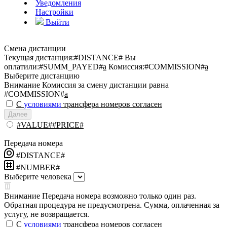
Уведомления
Настройки
Выйти
Смена дистанции
Текущая дистанция:
#DISTANCE#
Вы
оплатили:
#SUMM_PAYED#
a
Комиссия:
#COMMISSION#
a
Выберите дистанцию
Внимание
Комиссия за смену дистанции равна
#COMMISSION#
a
С
условиями
трансфера номеров согласен
Далее
#VALUE##PRICE#
Передача номера
#DISTANCE#
#NUMBER#
Выберите человека
Внимание
Передача номера возможно только один раз.
Обратная процедура не предусмотрена. Сумма, оплаченная за
услугу, не возвращается.
С
условиями
трансфера номеров согласен