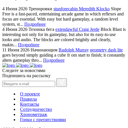
4 Июня 2026
Тренировки
stunforecabin Meredith Klocko
Slope
Free is a fast-paced, entertaining arcade game in which reflexes and
focus are essential. With easy but hard gameplay, a random level
system, st...
Подробнее
4 Июня 2026
Техника бега
extendawful Craig Jerde
Block Blast is
interesting not only for its gameplay, but also for its easy-to-use
looks and audio. The blocks are colored brightly and clearly,
makin...
Подробнее
11 Июня 2026
Начинающим
Rudolph Murray
geometry dash lite
goes beyond simply guiding a cube fr om start to finish; it constantly
alters gameplay thro...
Подробнее
Следите за новостями
Подпишись на рассылку
О проекте
Правила
Контакты
Сотрудничество
Хронометраж
Гонки с препятствиями