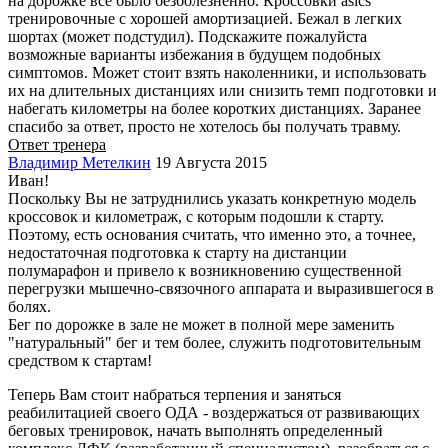
на дорожке все было безболезненно. Кроссовки asics
тренировочные с хорошей амортизацией. Бежал в легких
шортах (может подстудил). Подскажите пожалуйста
возможные варианты избежания в будущем подобных
симптомов. Может стоит взять наколенники, и использовать
их на длительных дистанциях или снизить темп подготовки и
набегать километры на более коротких дистанциях. Заранее
спасибо за ответ, просто не хотелось бы получать травму.
Ответ тренера
Владимир Метелкин
19 Августа 2015
Иван!
Поскольку Вы не затруднились указать конкретную модель
кроссовок и километраж, с которым подошли к старту.
Поэтому, есть основания считать, что именно это, а точнее,
недостаточная подготовка к старту на дистанции
полумарафон и привело к возникновению существенной
перегрузки мышечно-связочного аппарата и выразившегося в
болях.
Бег по дорожке в зале не может в полной мере заменить
"натуральный" бег и тем более, служить подготовительным
средством к стартам!
Теперь Вам стоит набраться терпения и заняться
реабилитацией своего ОДА - воздержаться от развивающих
беговых тренировок, начать выполнять определенный