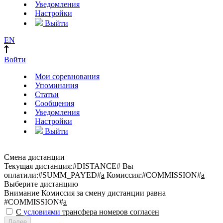
Уведомления
Настройки
Выйти
EN
Войти
Мои соревнования
Упоминания
Статьи
Сообщения
Уведомления
Настройки
Выйти
Смена дистанции
Текущая дистанция:
#DISTANCE#
Вы
оплатили:
#SUMM_PAYED#
a
Комиссия:
#COMMISSION#
a
Выберите дистанцию
Внимание
Комиссия за смену дистанции равна
#COMMISSION#
a
С
условиями
трансфера номеров согласен
Далее