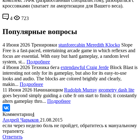
комплекс ЛФК (разработанный специалистом), разобраться с
кроссовками (хватает ли амортизации для Вашего веса).
4
723
Популярные вопросы
4 Июня 2026
Тренировки
stunforecabin Meredith Klocko
Slope
Free is a fast-paced, entertaining arcade game in which reflexes and
focus are essential. With easy but hard gameplay, a random level
system, st...
Подробнее
4 Июня 2026
Техника бега
extendawful Craig Jerde
Block Blast is
interesting not only for its gameplay, but also for its easy-to-use
looks and audio. The blocks are colored brightly and clearly,
makin...
Подробнее
11 Июня 2026
Начинающим
Rudolph Murray
geometry dash lite
goes beyond simply guiding a cube fr om start to finish; it constantly
alters gameplay thro...
Подробнее
Комментарии
4
Андрей Чарыков
21.08.2015
если через неделю боль не пройдет, обратитесь к мануальному
терапевту.
Ответить