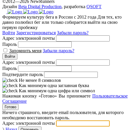
©2012—2026 NewRunners
Дизайн
Beta Digital Production
, разработка
QSOFT
Формируем культуру бега в России с 2012 года
Для тех, кто
давно полюбил бег или только собирается выйти на свою
первую пробежку
Войти
Зарегистрироваться
Забыли пароль?
Адрес электронной почты
Пароль
Запомнить меня
Забыли пароль?
Войти
Адрес электронной почты
Пароль
Подтвердите пароль
Не менее 8 символов
Как минимум одна заглавная буква
Как минимум одна цифра или символ
Нажимая кнопку «Готово» Вы принимаете
Пользовательское
Соглашение
Готово
Ничего страшного, введите email пользователя, для которого
необходимо восстановить пароль.
Адрес электронной почты
Назад
Отправить