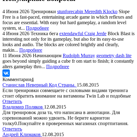
4 Июня 2026
Тренировки
stunforecabin Meredith Klocko
Slope
Free is a fast-paced, entertaining arcade game in which reflexes and
focus are essential. With easy but hard gameplay, a random level
system, st...
Подробнее
4 Июня 2026
Техника бега
extendawful Craig Jerde
Block Blast is
interesting not only for its gameplay, but also for its easy-to-use
looks and audio. The blocks are colored brightly and clearly,
makin...
Подробнее
11 Июня 2026
Начинающим
Rudolph Murray
geometry dash lite
goes beyond simply guiding a cube fr om start to finish; it constantly
alters gameplay thro...
Подробнее
Комментарии
4
Станислав Неверный Код Страны.
15.08.2015
Если тренировки совмещаете с силовыми видами тренинга
стоит обратить внимание на витамины Twin Lab и подобные
Ответить
Владимир Поляков
12.08.2015
Для тренировок доза та, что написана в аннотации. Для
соревнований можно удвоить. Не берите карнитон
толку0.Покупайте в проверенных магазинах спортпитания.
Ответить
Андрей Климаков
12.08.2015