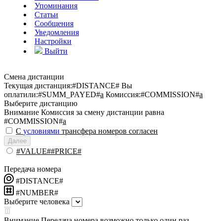
Упоминания
Статьи
Сообщения
Уведомления
Настройки
Выйти
Смена дистанции
Текущая дистанция:
#DISTANCE#
Вы
оплатили:
#SUMM_PAYED#
a
Комиссия:
#COMMISSION#
a
Выберите дистанцию
Внимание
Комиссия за смену дистанции равна
#COMMISSION#
a
С
условиями
трансфера номеров согласен
Далее
#VALUE##PRICE#
Передача номера
#DISTANCE#
#NUMBER#
Выберите человека
Внимание
Передача номера возможно только один раз.