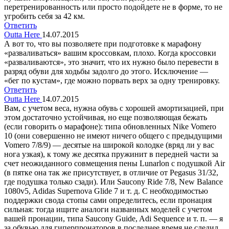
перетренированность или просто подойдете не в форме, то не
угробить себя за 42 км.
Ответить
Outta Here
14.07.2015
А вот то, что вы позволяете при подготовке к марафону
«разваливаться» вашим кроссовкам, плохо. Когда кроссовки
«разваливаются», это значит, что их нужно было перевести в
разряд обуви для ходьбы задолго до этого. Исключение —
«бег по кустам», где можно порвать верх за одну тренировку.
Ответить
Outta Here
14.07.2015
Вам, с учетом веса, нужна обувь с хорошей амортизацией, при
этом достаточно устойчивая, но еще позволяющая бежать
(если говорить о марафоне): типа обновленных Nike Vomero
10 (они совершенно не имеют ничего общего с предыдущими
Vomero 7/8/9) — десятые на широкой колодке (вряд ли у вас
нога узкая), к тому же десятка пружинит в передней части за
счет неожиданного совмещения пены Lunarlon с подушкой Air
(в пятке она так же присутствует, в отличие от Pegasus 31/32,
где подушка только сзади). Или Saucony Ride 7/8, New Balance
1080v5, Adidas Supernova Glide 7 и т. д. С необходимостью
поддержки свода стопы сами определитесь, если пронация
сильная: тогда ищите аналоги названных моделей с учетом
вашей пронации, типа Saucony Guide, Adi Sequence и т. п. — я
за обувью для гиперпронаторов в последнее время не следил