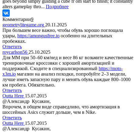
goes beyond simply guiding a cube fr om start to finish; it constantly
alters gameplay thro...
Подробнее
Комментарии
9
geometrylitegame.org
20.11.2025
При большем весе важно, чтобы обувь хорошо поглощала
удары,
https://amongusfree.io
особенно на длительных
пробежках.
Ответить
roycarlson56
25.10.2025
Для ММ при 50–60 км/нед и весе 86 кг возьмите качественные
тренировочные кроссовки с хорошей амортизацией и
поддержкой. Сходите в специализированный
https://moto-
x3m.io
магазин на анализ походки, попробуйте 2–3 модели,
лучше иметь запасную пару и менять обувь каждые 800–1000
км пробега. Обязательно.
Ответить
Outta Here
15.07.2015
@Александр Кусакин,
Впрочем, в общем виде справедливо, что амортизация в
шоссейных Asics служит дольше, чем в Nike.
Ответить
Outta Here
15.07.2015
@Александр Кусакин,