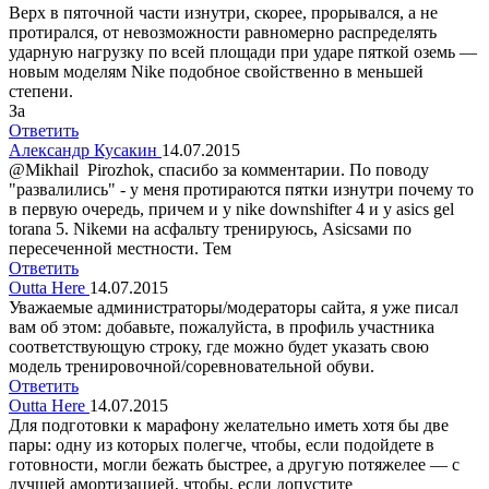
Верх в пяточной части изнутри, скорее, прорывался, а не
протирался, от невозможности равномерно распределять
ударную нагрузку по всей площади при ударе пяткой оземь —
новым моделям Nike подобное свойственно в меньшей
степени.
За
Ответить
Александр Кусакин
14.07.2015
@Мikhail Рirozhok, спасибо за комментарии. По поводу
"развалились" - у меня протираются пятки изнутри почему то
в первую очередь, причем и у nike downshifter 4 и у asics gel
torana 5. Nikeми на асфальту тренируюсь, Asicsами по
пересеченной местности. Тем
Ответить
Outta Here
14.07.2015
Уважаемые администраторы/модераторы сайта, я уже писал
вам об этом: добавьте, пожалуйста, в профиль участника
соответствующую строку, где можно будет указать свою
модель тренировочной/соревновательной обуви.
Ответить
Outta Here
14.07.2015
Для подготовки к марафону желательно иметь хотя бы две
пары: одну из которых полегче, чтобы, если подойдете в
готовности, могли бежать быстрее, а другую потяжелее — с
лучшей амортизацией, чтобы, если допустите