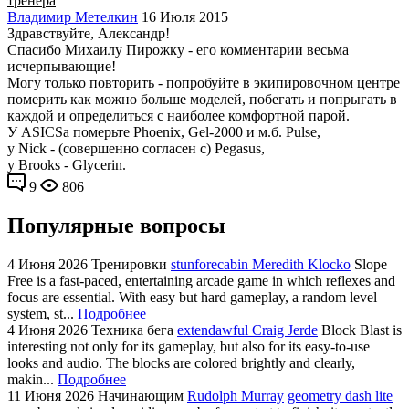
тренера
Владимир Метелкин
16 Июля 2015
Здравствуйте, Александр!
Спасибо Михаилу Пирожку - его комментарии весьма
исчерпывающие!
Могу только повторить - попробуйте в экипировочном центре
померить как можно больше моделей, побегать и попрыгать в
каждой и определиться с наиболее комфортной парой.
У ASICSa померьте Phoenix, Gel-2000 и м.б. Pulse,
у Nick - (совершенно согласен с) Pegasus,
у Brooks - Glycerin.
9
806
Популярные вопросы
4 Июня 2026
Тренировки
stunforecabin Meredith Klocko
Slope
Free is a fast-paced, entertaining arcade game in which reflexes and
focus are essential. With easy but hard gameplay, a random level
system, st...
Подробнее
4 Июня 2026
Техника бега
extendawful Craig Jerde
Block Blast is
interesting not only for its gameplay, but also for its easy-to-use
looks and audio. The blocks are colored brightly and clearly,
makin...
Подробнее
11 Июня 2026
Начинающим
Rudolph Murray
geometry dash lite