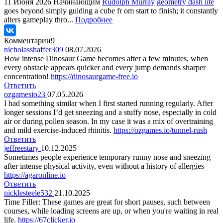
11 Июня 2026
Начинающим
Rudolph Murray
geometry dash lite
goes beyond simply guiding a cube fr om start to finish; it constantly
alters gameplay thro...
Подробнее
Комментарии
9
nicholasshaffer309
08.07.2026
How intense Dinosaur Game becomes after a few minutes, when
every obstacle appears quicker and every jump demands sharper
concentration!
https://dinosaurgame-free.io
Ответить
ozgamesio23
07.05.2026
I had something similar when I first started running regularly. After
longer sessions I’d get sneezing and a stuffy nose, especially in cold
air or during pollen season. In my case it was a mix of overtraining
and mild exercise-induced rhinitis.
https://ozgames.io/tunnel-rush
Ответить
jeffreestary
10.12.2025
Sometimes people experience temporary runny nose and sneezing
after intense physical activity, even without a history of allergies
https://agaronline.io
Ответить
nicklesteele532
21.10.2025
Time Filler: These games are great for short pauses, such between
courses, while loading screens are up, or when you're waiting in real
life.
https://67clicker.io