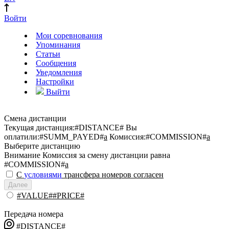
Войти
Мои соревнования
Упоминания
Статьи
Сообщения
Уведомления
Настройки
Выйти
Смена дистанции
Текущая дистанция:
#DISTANCE#
Вы
оплатили:
#SUMM_PAYED#
a
Комиссия:
#COMMISSION#
a
Выберите дистанцию
Внимание
Комиссия за смену дистанции равна
#COMMISSION#
a
С
условиями
трансфера номеров согласен
Далее
#VALUE##PRICE#
Передача номера
#DISTANCE#