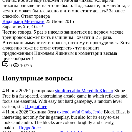
Сейчас нос все ещё заложен и иногда чихаю. Аллергий
никогда раньше ни на что не было. Подскажите, пожалуйста, с
чем это может быть связано и что мне стоит делать? Заранее
спасибо.
Ответ тренера
Владимир Метелкин
25 Июня 2015
Здравствуйте, Олег!
Честно говоря, 5 раз в ндеелю заниматься на первом месяце
тренировок может быть излишним - хватит и 2-3 раза.
Возможно иммунитет и подсел, поэтому и простудились. Хотя
аллергию тоже не стоит отвергать - тут вариант
предложенный Николаем Яшиным в коментарии весьма
целесообразен!
9
10775
Популярные вопросы
4 Июня 2026
Тренировки
stunforecabin Meredith Klocko
Slope
Free is a fast-paced, entertaining arcade game in which reflexes and
focus are essential. With easy but hard gameplay, a random level
system, st...
Подробнее
4 Июня 2026
Техника бега
extendawful Craig Jerde
Block Blast is
interesting not only for its gameplay, but also for its easy-to-use
looks and audio. The blocks are colored brightly and clearly,
makin...
Подробнее