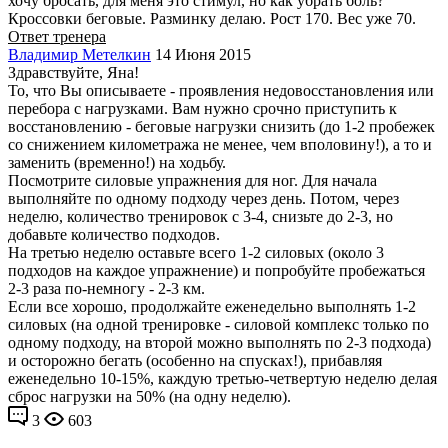
хочу бросать, для меня это стимул, но как убрать боль?
Кроссовки беговые. Разминку делаю. Рост 170. Вес уже 70.
Ответ тренера
Владимир Метелкин
14 Июня 2015
Здравствуйте, Яна!
То, что Вы описываете - проявления недовосстановления или
перебора с нагрузками. Вам нужно срочно приступить к
восстановлению - беговые нагрузки снизить (до 1-2 пробежек
со снижением километража не менее, чем вполовину!), а то и
заменить (временно!) на ходьбу.
Посмотрите силовые упражнения для ног. Для начала
выполняйте по одному подходу через день. Потом, через
неделю, количество тренировок с 3-4, снизьте до 2-3, но
добавьте количество подходов.
На третью неделю оставьте всего 1-2 силовых (около 3
подходов на каждое упражнение) и попробуйте пробежаться
2-3 раза по-немногу - 2-3 км.
Если все хорошо, продолжайте еженедельно выполнять 1-2
силовых (на одной тренировке - силовой комплекс только по
одному подходу, на второй можно выполнять по 2-3 подхода)
и осторожно бегать (особенно на спусках!), прибавляя
еженедельно 10-15%, каждую третью-четвертую неделю делая
сброс нагрузки на 50% (на одну неделю).
3
603