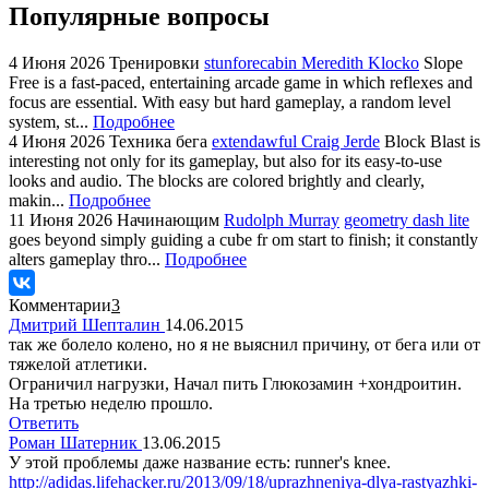
Популярные вопросы
4 Июня 2026
Тренировки
stunforecabin Meredith Klocko
Slope
Free is a fast-paced, entertaining arcade game in which reflexes and
focus are essential. With easy but hard gameplay, a random level
system, st...
Подробнее
4 Июня 2026
Техника бега
extendawful Craig Jerde
Block Blast is
interesting not only for its gameplay, but also for its easy-to-use
looks and audio. The blocks are colored brightly and clearly,
makin...
Подробнее
11 Июня 2026
Начинающим
Rudolph Murray
geometry dash lite
goes beyond simply guiding a cube fr om start to finish; it constantly
alters gameplay thro...
Подробнее
Комментарии
3
Дмитрий Шепталин
14.06.2015
так же болело колено, но я не выяснил причину, от бега или от
тяжелой атлетики.
Ограничил нагрузки, Начал пить Глюкозамин +хондроитин.
На третью неделю прошло.
Ответить
Роман Шатерник
13.06.2015
У этой проблемы даже название есть: runner's knee.
http://adidas.lifehacker.ru/2013/09/18/uprazhneniya-dlya-rastyazhki-