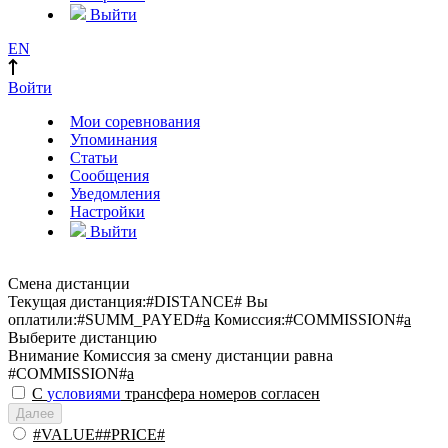
Выйти
EN
Войти
Мои соревнования
Упоминания
Статьи
Сообщения
Уведомления
Настройки
Выйти
Смена дистанции
Текущая дистанция:
#DISTANCE#
Вы
оплатили:
#SUMM_PAYED#
a
Комиссия:
#COMMISSION#
a
Выберите дистанцию
Внимание
Комиссия за смену дистанции равна
#COMMISSION#
a
С
условиями
трансфера номеров согласен
Далее
#VALUE##PRICE#