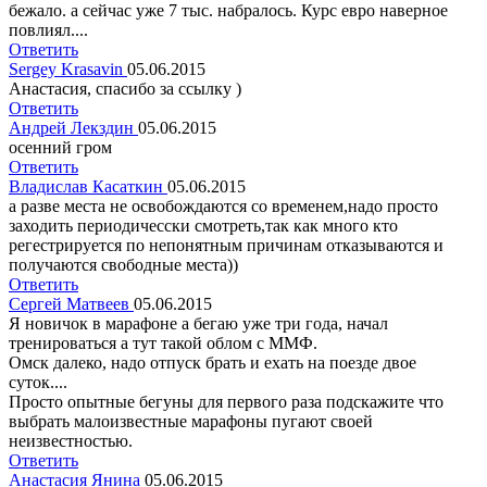
бежало. а сейчас уже 7 тыс. набралось. Курс евро наверное
повлиял....
Ответить
Sergey Krasavin
05.06.2015
Анастасия, спасибо за ссылку )
Ответить
Андрей Лекздин
05.06.2015
осенний гром
Ответить
Владислав Касаткин
05.06.2015
а разве места не освобождаются со временем,надо просто
заходить периодичесски смотреть,так как много кто
регестрируется по непонятным причинам отказываются и
получаются свободные места))
Ответить
Сергей Матвеев
05.06.2015
Я новичок в марафоне а бегаю уже три года, начал
тренироваться а тут такой облом с ММФ.
Омск далеко, надо отпуск брать и ехать на поезде двое
суток....
Просто опытные бегуны для первого раза подскажите что
выбрать малоизвестные марафоны пугают своей
неизвестностью.
Ответить
Анастасия Янина
05.06.2015