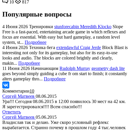
10
817
Популярные вопросы
4 Июня 2026
Тренировки
stunforecabin Meredith Klocko
Slope
Free is a fast-paced, entertaining arcade game in which reflexes and
focus are essential. With easy but hard gameplay, a random level
system, st...
Подробнее
4 Июня 2026
Техника бега
extendawful Craig Jerde
Block Blast is
interesting not only for its gameplay, but also for its easy-to-use
looks and audio. The blocks are colored brightly and clearly,
makin...
Подробнее
11 Июня 2026
Начинающим
Rudolph Murray
geometry dash lite
goes beyond simply guiding a cube fr om start to finish; it constantly
alters gameplay thro...
Подробнее
Комментарии
10
Сергей Матвеев
08.06.2015
Ура!!! Сегодня 08.06.2015 в 12:00 появилось 30 мест на 42 км.
Я зарегестрировался!!!! Всем спасибо!!!
Ответить
Сергей Матвеев
05.06.2015
Владислав так и делаю. Уже скоро условный рефлекс
вырабатается. Странно почему в прошлом году 4 тыс.человек