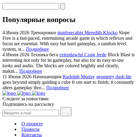
Популярные вопросы
4 Июня 2026
Тренировки
stunforecabin Meredith Klocko
Slope
Free is a fast-paced, entertaining arcade game in which reflexes and
focus are essential. With easy but hard gameplay, a random level
system, st...
Подробнее
4 Июня 2026
Техника бега
extendawful Craig Jerde
Block Blast is
interesting not only for its gameplay, but also for its easy-to-use
looks and audio. The blocks are colored brightly and clearly,
makin...
Подробнее
11 Июня 2026
Начинающим
Rudolph Murray
geometry dash lite
goes beyond simply guiding a cube fr om start to finish; it constantly
alters gameplay thro...
Подробнее
Следите за новостями
Подпишись на рассылку
О проекте
Правила
Контакты