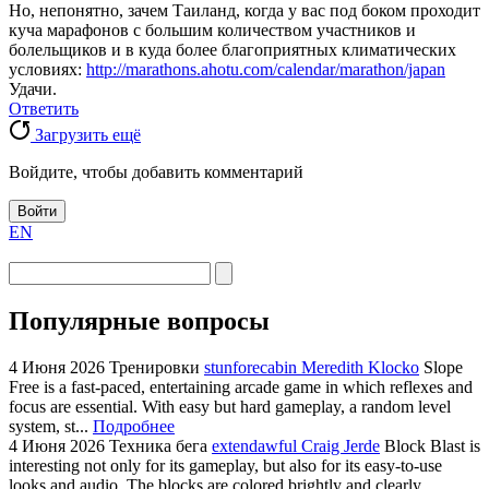
Но, непонятно, зачем Таиланд, когда у вас под боком проходит
куча марафонов с большим количеством участников и
болельщиков и в куда более благоприятных климатических
условиях:
http://marathons.ahotu.com/calendar/marathon/japan
Удачи.
Ответить
Загрузить ещё
Войдите, чтобы добавить комментарий
Войти
EN
Популярные вопросы
4 Июня 2026
Тренировки
stunforecabin Meredith Klocko
Slope
Free is a fast-paced, entertaining arcade game in which reflexes and
focus are essential. With easy but hard gameplay, a random level
system, st...
Подробнее
4 Июня 2026
Техника бега
extendawful Craig Jerde
Block Blast is
interesting not only for its gameplay, but also for its easy-to-use
looks and audio. The blocks are colored brightly and clearly,