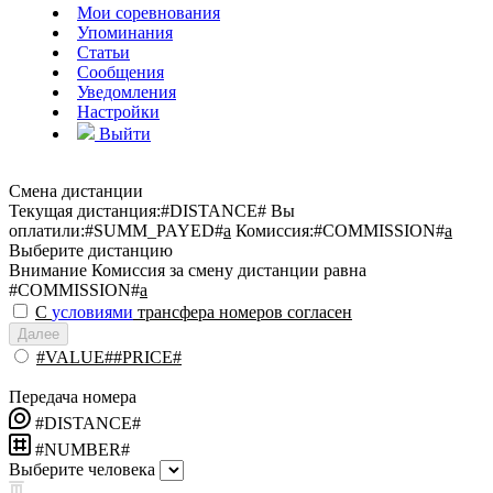
Мои соревнования
Упоминания
Статьи
Сообщения
Уведомления
Настройки
Выйти
Смена дистанции
Текущая дистанция:
#DISTANCE#
Вы
оплатили:
#SUMM_PAYED#
a
Комиссия:
#COMMISSION#
a
Выберите дистанцию
Внимание
Комиссия за смену дистанции равна
#COMMISSION#
a
С
условиями
трансфера номеров согласен
Далее
#VALUE##PRICE#
Передача номера
#DISTANCE#
#NUMBER#
Выберите человека