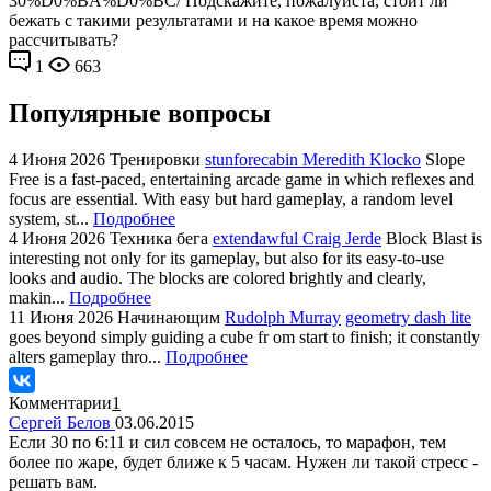
30%D0%BA%D0%BC/ Подскажите, пожалуйста, стоит ли
бежать с такими результатами и на какое время можно
рассчитывать?
1
663
Популярные вопросы
4 Июня 2026
Тренировки
stunforecabin Meredith Klocko
Slope
Free is a fast-paced, entertaining arcade game in which reflexes and
focus are essential. With easy but hard gameplay, a random level
system, st...
Подробнее
4 Июня 2026
Техника бега
extendawful Craig Jerde
Block Blast is
interesting not only for its gameplay, but also for its easy-to-use
looks and audio. The blocks are colored brightly and clearly,
makin...
Подробнее
11 Июня 2026
Начинающим
Rudolph Murray
geometry dash lite
goes beyond simply guiding a cube fr om start to finish; it constantly
alters gameplay thro...
Подробнее
Комментарии
1
Сергей Белов
03.06.2015
Если 30 по 6:11 и сил совсем не осталось, то марафон, тем
более по жаре, будет ближе к 5 часам. Нужен ли такой стресс -
решать вам.