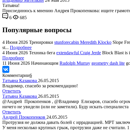
Владимир Метелкин
24 Мая 2015
Татьяна!
Присоединюсь к мнению Андрея Прокопенкова: ищите грамотно
6
685
Популярные вопросы
4 Июня 2026
Тренировки
stunforecabin Meredith Klocko
Slope Fre
st...
Подробнее
4 Июня 2026
Техника бега
extendawful Craig Jerde
Block Blast is 
Подробнее
11 Июня 2026
Начинающим
Rudolph Murray
geometry dash lite
go
Комментарии
6
Татьяна Казакова
26.05.2015
Владимир, спасибо за рекомендацию!
Ответить
Татьяна Казакова
26.05.2015
@Андрей Прокопенков , @Владимир Елизаров, спасибо огромно
ничего не увидели (или не заметили). Буду искать специалиста 
Ответить
Андрей Прокопенков
24.05.2015
Протрузия не должна давать болей с иррадиацией. МРТ заключ
У меня несколько крупных грыж, протрузии даже не считали. 