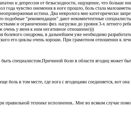
 апатии и депрессия от безысходности, ощущение, что больше ник
пол года чувство онемения в ноге прошло, боль стала малозаметна
неопровержимая истина. Два невролога мне категорически запрещ
 что подобные "рекомендации" дают некомпетентные специалисты
ствами и ограничению физ. нагрузки до уровня 3-х летнего ребе
ж очень у меня к ним негативное отношение)))
я болевого синдрома, в дальнейшем уже необходимо разработат
кого его циклы очень хороши. При грамотном отношении к лече
до быть специалистом.Причиной боли в области ягодиц может б
ще боль в том месте, где нога с ягодицами соединяется, вот он
и правильной технике исполнения.. Мне во всяком случае помог