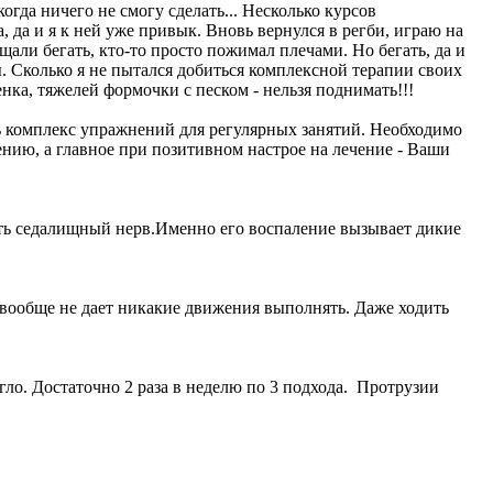
огда ничего не смогу сделать... Несколько курсов
, да и я к ней уже привык. Вновь вернулся в регби, играю на
али бегать, кто-то просто пожимал плечами. Но бегать, да и
. Сколько я не пытался добиться комплексной терапии своих
нка, тяжелей формочки с песком - нельзя поднимать!!!
ь комплекс упражнений для регулярных занятий. Необходимо
нию, а главное при позитивном настрое на лечение - Ваши
ыть седалищный нерв.Именно его воспаление вызывает дикие
а вообще не дает никакие движения выполнять. Даже ходить
ло. Достаточно 2 раза в неделю по 3 подхода. Протрузии