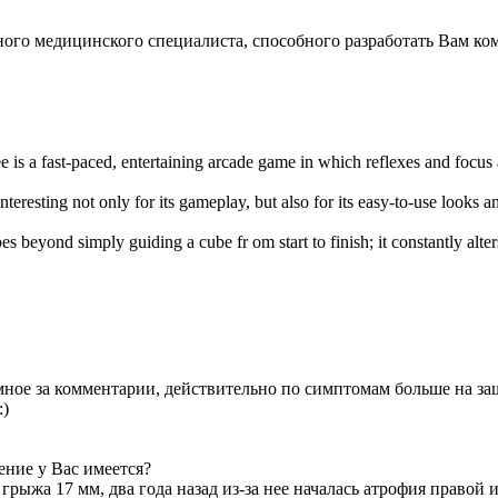
го медицинского специалиста, способного разработать Вам ко
e is a fast-paced, entertaining arcade game in which reflexes and focus
interesting not only for its gameplay, but also for its easy-to-use looks 
es beyond simply guiding a cube fr om start to finish; it constantly alte
е за комментарии, действительно по симптомам больше на защ
:)
ение у Вас имеется?
1 грыжа 17 мм, два года назад из-за нее началась атрофия пра