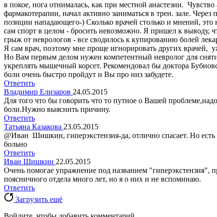
в покое, нога отнималась, как при местной анастезии. Чувство
фармакотерапии, начал активно заниматься в трен. зале. Через 
позиции нападающего-) Сколько врачей столько и мнений, это 
сам спорт в целом - бросить невозможно. Я пришел к выводу,
грыж от неврологов - все сводилось к купированию болей лекар
Я сам врач, поэтому мне проще игнорировать других врачей, у
Но Вам первым делом нужен компетентный невролог для сняти
укреплять мышечный корсет. Рекомендовал бы доктора Бубновс
боли очень быстро пройдут и Вы про низ забудете.
Ответить
Владимир Елизаров
24.05.2015
Для того что бы говорить что то путное о Вашей проблеме,на
боли.Нужно выяснить причину.
Ответить
Татьяна Казакова
23.05.2015
@Иван Шишкин, гиперэкстензия-да, отлично спасает. Но есть е
больно
Ответить
Иван Шишкин
22.05.2015
Очень помогае упражнение под названием "гиперэкстензия", пр
поясничного отдела много лет, но я о них и не вспоминаю.
Ответить
Загрузить ещё
Войдите, чтобы добавить комментарий