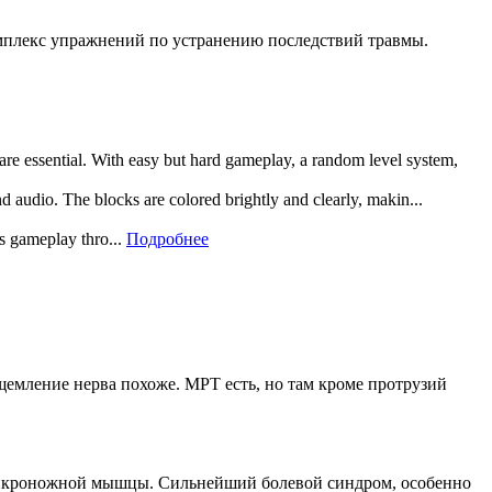
мплекс упражнений по устранению последствий травмы.
 are essential. With easy but hard gameplay, a random level system,
and audio. The blocks are colored brightly and clearly, makin...
rs gameplay thro...
Подробнее
емление нерва похоже. МРТ есть, но там кроме протрузий
вой икроножной мышцы. Сильнейший болевой синдром, особенно