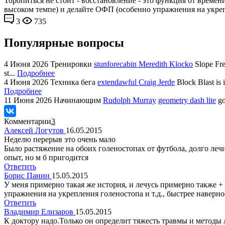
Торопиться не стоит - восстановление - это функция от времен
высоком темпе) и делайте ОФП (особенно упражнения на укреп
3
735
Популярные вопросы
4 Июня 2026
Тренировки
stunforecabin Meredith Klocko
Slope Fre
st...
Подробнее
4 Июня 2026
Техника бега
extendawful Craig Jerde
Block Blast is 
Подробнее
11 Июня 2026
Начинающим
Rudolph Murray
geometry dash lite
go
Комментарии
3
Алексей Логутов
16.05.2015
Неделю перерыв это очень мало
Было растяжение на обоих голеностопах от футбола, долго лечи
опыт, но м б пригодится
Ответить
Борис Панин
15.05.2015
У меня примерно такая же история, и лечусь примерно также +
упражнения на укрепления голеностопа и т.д., быстрее наверно
Ответить
Владимир Елизаров
15.05.2015
К доктору надо.Только он определит тяжесть травмы и методы 