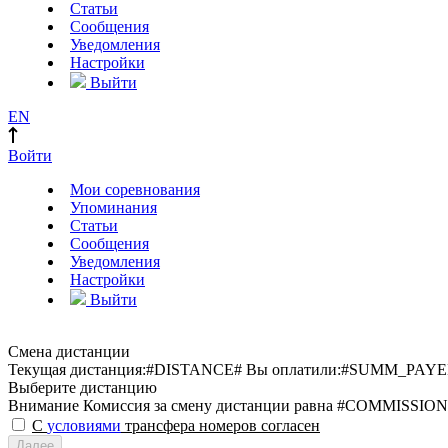
Статьи
Сообщения
Уведомления
Настройки
Выйти
EN
Войти
Мои соревнования
Упоминания
Статьи
Сообщения
Уведомления
Настройки
Выйти
Смена дистанции
Текущая дистанция:
#DISTANCE#
Вы оплатили:
#SUMM_PAYE
Выберите дистанцию
Внимание
Комиссия за смену дистанции равна #COMMISSION
С
условиями
трансфера номеров согласен
Далее