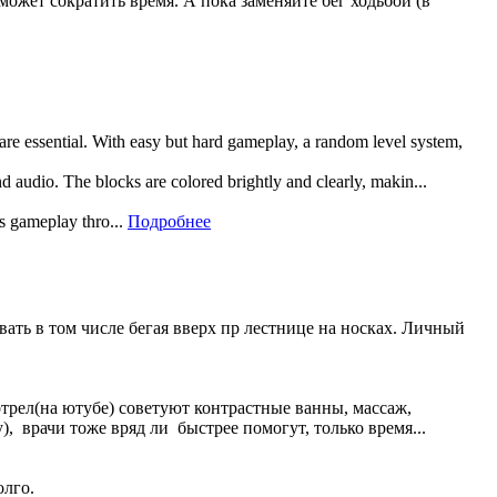
может сократить время. А пока заменяйте бег ходьбой (в
 are essential. With easy but hard gameplay, a random level system,
and audio. The blocks are colored brightly and clearly, makin...
rs gameplay thro...
Подробнее
вать в том числе бегая вверх пр лестнице на носках. Личный
отрел(на ютубе) советуют контрастные ванны, массаж,
, врачи тоже вряд ли быстрее помогут, только время...
олго.