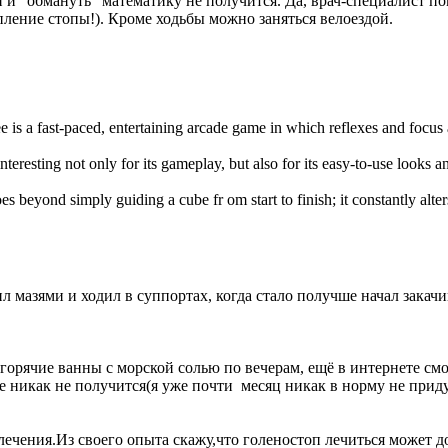
и и "обмануть" математику не получится. Да, врач-специалист по
ление стопы!). Кроме ходьбы можно заняться велоездой.
e is a fast-paced, entertaining arcade game in which reflexes and focus
interesting not only for its gameplay, but also for its easy-to-use looks 
es beyond simply guiding a cube fr om start to finish; it constantly alte
л мазями и ходил в суппортах, когда стало получше начал закачи
 горячие ванны с морской солью по вечерам, ещё в интернете см
е никак не получится(я уже почти месяц никак в норму не приду)
лечения.Из своего опыта скажу,что голеностоп лечиться может д