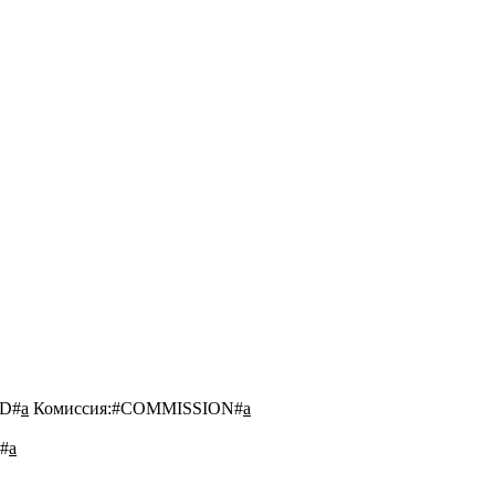
D#
a
Комиссия:
#COMMISSION#
a
#
a