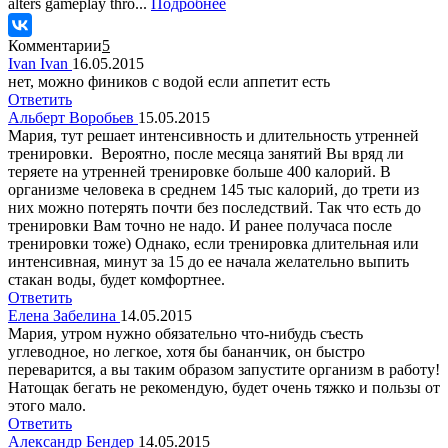
alters gameplay thro...
Подробнее
Комментарии
5
Ivan Ivan
16.05.2015
нет, можно фиников с водой если аппетит есть
Ответить
Альберт Воробьев
15.05.2015
Мария, тут решает интенсивность и длительность утренней
тренировки. Вероятно, после месяца занятий Вы вряд ли
теряете на утренней тренировке больше 400 калорий. В
организме человека в среднем 145 тыс калорий, до трети из
них можно потерять почти без последствий. Так что есть до
тренировки Вам точно не надо. И ранее получаса после
тренировки тоже) Однако, если тренировка длительная или
интенсивная, минут за 15 до ее начала желательно выпить
стакан воды, будет комфортнее.
Ответить
Елена Забелина
14.05.2015
Мария, утром нужно обязательно что-нибудь съесть
углеводное, но легкое, хотя бы бананчик, он быстро
переварится, а вы таким образом запустите организм в работу!
Натощак бегать не рекомендую, будет очень тяжко и пользы от
этого мало.
Ответить
Александр Бендер
14.05.2015