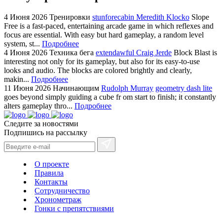
4 Июня 2026
Тренировки
stunforecabin Meredith Klocko
Slope
Free is a fast-paced, entertaining arcade game in which reflexes and
focus are essential. With easy but hard gameplay, a random level
system, st...
Подробнее
4 Июня 2026
Техника бега
extendawful Craig Jerde
Block Blast is
interesting not only for its gameplay, but also for its easy-to-use
looks and audio. The blocks are colored brightly and clearly,
makin...
Подробнее
11 Июня 2026
Начинающим
Rudolph Murray
geometry dash lite
goes beyond simply guiding a cube fr om start to finish; it constantly
alters gameplay thro...
Подробнее
Следите за новостями
Подпишись на рассылку
О проекте
Правила
Контакты
Сотрудничество
Хронометраж
Гонки с препятствиями