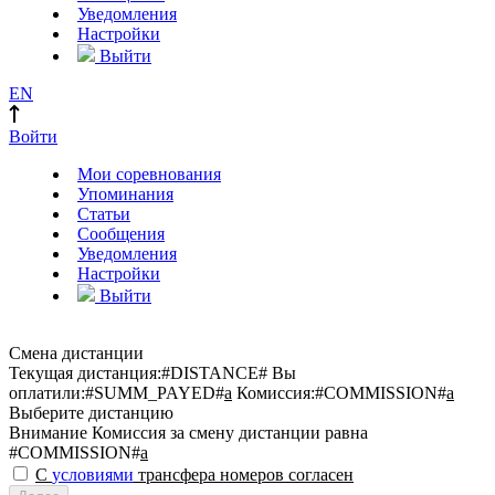
Уведомления
Настройки
Выйти
EN
Войти
Мои соревнования
Упоминания
Статьи
Сообщения
Уведомления
Настройки
Выйти
Смена дистанции
Текущая дистанция:
#DISTANCE#
Вы
оплатили:
#SUMM_PAYED#
a
Комиссия:
#COMMISSION#
a
Выберите дистанцию
Внимание
Комиссия за смену дистанции равна
#COMMISSION#
a
С
условиями
трансфера номеров согласен