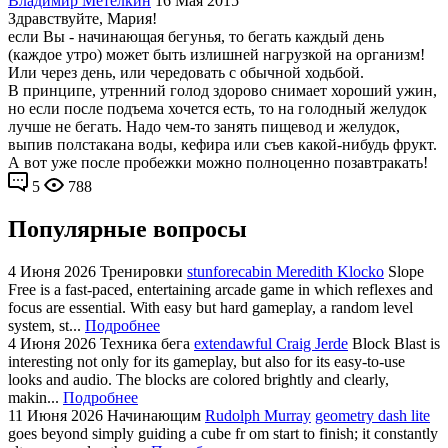
Владимир Метелкин
16 Мая 2015
Здравствуйте, Мария!
если Вы - начинающая бегунья, то бегать каждый день
(каждое утро) может быть излишней нагрузкой на организм!
Или через день, или чередовать с обычной ходьбой.
В принципе, утренний голод здорово снимает хороший ужин,
но если после подъема хочется есть, то на голодный желудок
лучше не бегать. Надо чем-то занять пищевод и желудок,
выпив полстакана воды, кефира или съев какой-нибудь фрукт.
А вот уже после пробежки можно полноценно позавтракать!
5
788
Популярные вопросы
4 Июня 2026
Тренировки
stunforecabin Meredith Klocko
Slope
Free is a fast-paced, entertaining arcade game in which reflexes and
focus are essential. With easy but hard gameplay, a random level
system, st...
Подробнее
4 Июня 2026
Техника бега
extendawful Craig Jerde
Block Blast is
interesting not only for its gameplay, but also for its easy-to-use
looks and audio. The blocks are colored brightly and clearly,
makin...
Подробнее
11 Июня 2026
Начинающим
Rudolph Murray
geometry dash lite
goes beyond simply guiding a cube fr om start to finish; it constantly