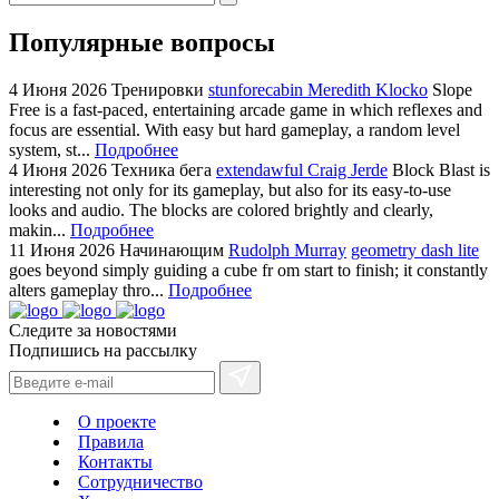
Популярные вопросы
4 Июня 2026
Тренировки
stunforecabin Meredith Klocko
Slope
Free is a fast-paced, entertaining arcade game in which reflexes and
focus are essential. With easy but hard gameplay, a random level
system, st...
Подробнее
4 Июня 2026
Техника бега
extendawful Craig Jerde
Block Blast is
interesting not only for its gameplay, but also for its easy-to-use
looks and audio. The blocks are colored brightly and clearly,
makin...
Подробнее
11 Июня 2026
Начинающим
Rudolph Murray
geometry dash lite
goes beyond simply guiding a cube fr om start to finish; it constantly
alters gameplay thro...
Подробнее
Следите за новостями
Подпишись на рассылку
О проекте
Правила
Контакты
Сотрудничество