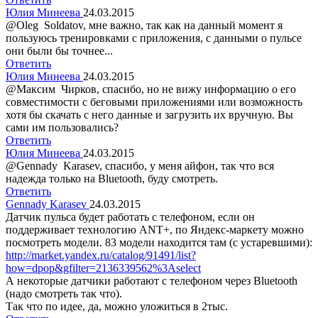
Юлия Минеева
24.03.2015
@Oleg Soldatov, мне важно, так как на данный момент я
пользуюсь тренировками с приложения, с данными о пульсе
они были бы точнее...
Ответить
Юлия Минеева
24.03.2015
@Максим Чирков, спасибо, но не вижу информацию о его
совместимости с беговыми приложениями или возможность
хотя бы скачать с него данные и загрузить их вручную. Вы
сами им пользовались?
Ответить
Юлия Минеева
24.03.2015
@Gennady Karasev, спасибо, у меня айфон, так что вся
надежда только на Bluetooth, буду смотреть.
Ответить
Gennady Karasev
24.03.2015
Датчик пульса будет работать с телефоном, если он
поддерживает технологию ANT+, по Яндекс-маркету можно
посмотреть модели. 83 модели находится там (с устаревшими):
http://market.yandex.ru/catalog/91491/list?
how=dpop&gfilter=2136339562%3Aselect
А некоторые датчики работают с телефоном через Bluetooth
(надо смотреть так что).
Так что по идее, да, можно уложиться в 2тыс.