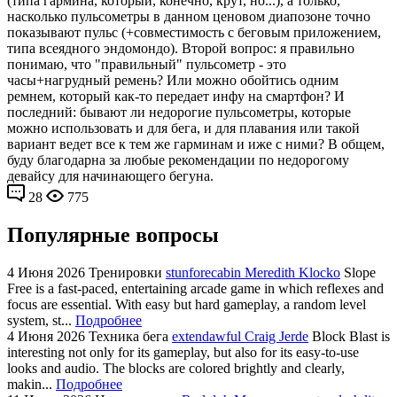
(типа гармина, который, конечно, крут, но...), а только,
насколько пульсометры в данном ценовом диапозоне точно
показывают пульс (+совместимость с беговым приложением,
типа всеядного эндомондо). Второй вопрос: я правильно
понимаю, что "правильный" пульсометр - это
часы+нагрудный ремень? Или можно обойтись одним
ремнем, который как-то передает инфу на смартфон? И
последний: бывают ли недорогие пульсометры, которые
можно использовать и для бега, и для плавания или такой
вариант ведет все к тем же гарминам и иже с ними? В общем,
буду благодарна за любые рекомендации по недорогому
девайсу для начинающего бегуна.
28
775
Популярные вопросы
4 Июня 2026
Тренировки
stunforecabin Meredith Klocko
Slope
Free is a fast-paced, entertaining arcade game in which reflexes and
focus are essential. With easy but hard gameplay, a random level
system, st...
Подробнее
4 Июня 2026
Техника бега
extendawful Craig Jerde
Block Blast is
interesting not only for its gameplay, but also for its easy-to-use
looks and audio. The blocks are colored brightly and clearly,
makin...
Подробнее