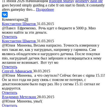
11 Июня 2026
Начинающим
Rudolph Murray
geometry dash lite
goes beyond simply guiding a cube fr om start to finish; it constantly
alters gameplay thro...
Подробнее
Комментарии
28
Константин Шматов
31.03.2015
@Павел Ефременко, Речь идет о бюджете в 5000 р. Мио
можно найти за эти деньги.
Ответить
Константин Шматов
31.03.2015
@Юлия Минеева, Весьма напрасно. Точность измерения у
них такая же, как у нагрудных, например у гармина. Сам
являюсь обладателем и нагрудного датчика. После покупки
mio, нагрудный датчик был заброшен и возвращаться к нему
желания не возникает. Вот тут мо
Ответить
Сергей Афанасьев
30.03.2015
@Юлия Минеева, а что смутило? Сейчас бегаю с sigma 15.11!
Он за пол года ни разу связь с поясом не потерял, с
декатлоновским было пару раз. Но у сигмы 15.11 сигнал не
кодируется.
Ответить
Владимир Метелкин
28.03.2015
@Юлия Минеева, увы!(
Ответить