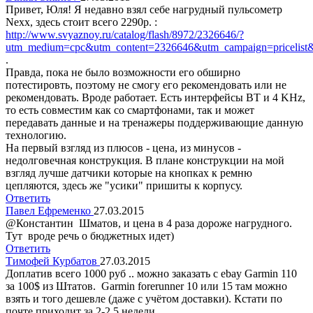
Привет, Юля! Я недавно взял себе нагрудный пульсометр
Nexx, здесь стоит всего 2290р. :
http://www.svyaznoy.ru/catalog/flash/8972/2326646/?
utm_medium=cpc&utm_content=2326646&utm_campaign=pricelis
.
Правда, пока не было возможности его обширно
потестировть, поэтому не смогу его рекомендовать или не
рекомендовать. Вроде работает. Есть интерфейсы BT и 4 KHz,
то есть совместим как со смартфонами, так и может
передавать данные и на тренажеры поддерживающие данную
технологию.
На первый взгляд из плюсов - цена, из минусов -
недолговечная конструкция. В плане конструкции на мой
взгляд лучше датчики которые на кнопках к ремню
цепляются, здесь же "усики" пришиты к корпусу.
Ответить
Павел Ефременко
27.03.2015
@Константин Шматов, и цена в 4 раза дороже нагрудного.
Тут вроде речь о бюджетных идет)
Ответить
Тимофей Курбатов
27.03.2015
Доплатив всего 1000 руб .. можно заказать с ebay Garmin 110
за 100$ из Штатов. Garmin forerunner 10 или 15 там можно
взять и того дешевле (даже с учётом доставки). Кстати по
почте приходит за 2-2,5 недели.