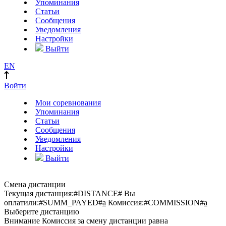
Упоминания
Статьи
Сообщения
Уведомления
Настройки
Выйти
EN
Войти
Мои соревнования
Упоминания
Статьи
Сообщения
Уведомления
Настройки
Выйти
Смена дистанции
Текущая дистанция:
#DISTANCE#
Вы
оплатили:
#SUMM_PAYED#
a
Комиссия:
#COMMISSION#
a
Выберите дистанцию
Внимание
Комиссия за смену дистанции равна