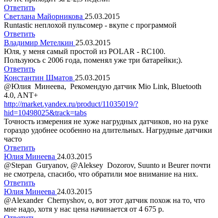
Ответить
Светлана Майорникова
25.03.2015
Runtastic неплохой пульсомер - вкупе с программой
Ответить
Владимир Метелкин
25.03.2015
Юля, у меня самый простой из POLAR - RC100.
Пользуюсь с 2006 года, поменял уже три батарейки;).
Ответить
Константин Шматов
25.03.2015
@Юлия Минеева, Рекомендую датчик Mio Link, Bluetooth
4.0, ANT+
http://market.yandex.ru/product/11035019/?
hid=10498025&track=tabs
Точность измерения не хуже нагрудных датчиков, но на руке
гораздо удобнее особенно на длительных. Нагрудные датчики
часто
Ответить
Юлия Минеева
24.03.2015
@Stepan Guryanov, @Aleksey Dozorov, Suunto и Beurer почти
не смотрела, спасибо, что обратили мое внимание на них.
Ответить
Юлия Минеева
24.03.2015
@Alexander Chernyshov, о, вот этот датчик похож на то, что
мне надо, хотя у нас цена начинается от 4 675 р.
Ответить