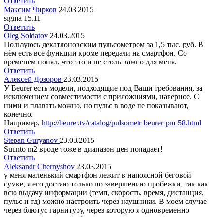
Ответить
Максим Чирков
24.03.2015
sigma 15.11
Ответить
Oleg Soldatov
24.03.2015
Пользуюсь декатлоновским пульсометром за 1,5 тыс. руб. В
нём есть все функции кроме передачи на смартфон. Со
временем понял, что это и не столь важно для меня.
Ответить
Алексей Дозоров
23.03.2015
У Beurer есть модели, подходящие под Ваши требования, за
исключением совместимости с приложниями, наверное. С
ними и плавать можно, но пульс в воде не показывают,
конечно.
Например,
http://beurer.tv/catalog/pulsometr-beurer-pm-58.html
Ответить
Stepan Guryanov
23.03.2015
Suunto m2 вроде тоже в диапазон цен попадает!
Ответить
Aleksandr Chernyshov
23.03.2015
у меня маленький смартфон лежит в напоясной беговой
сумке, я его достаю только по завершению пробежки, так как
всю выдачу информации (темп, скорость, время, дистанция,
пульс и тд) можно настроить через наушники. В моем случае
через блютус гарнитуру, через которую я одновременно