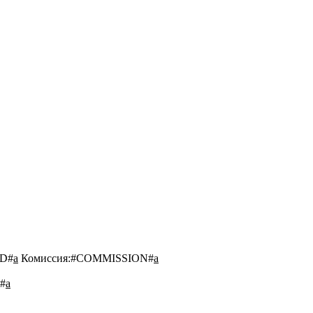
D#
a
Комиссия:
#COMMISSION#
a
#
a