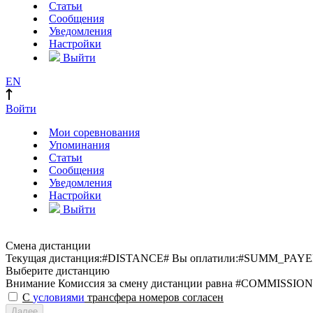
Статьи
Сообщения
Уведомления
Настройки
Выйти
EN
Войти
Мои соревнования
Упоминания
Статьи
Сообщения
Уведомления
Настройки
Выйти
Смена дистанции
Текущая дистанция:
#DISTANCE#
Вы оплатили:
#SUMM_PAYE
Выберите дистанцию
Внимание
Комиссия за смену дистанции равна #COMMISSION
С
условиями
трансфера номеров согласен
Далее