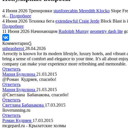
4 Июня 2026
Тренировки
stunforecabin Meredith Klocko
Slope Fre
st...
Подробнее
4 Июня 2026
Техника бега
extendawful Craig Jerde
Block Blast is 
Подробнее
11 Июня 2026
Начинающим
Rudolph Murray
geometry dash lite
go
Комментарии
5
snheaoberoi
28.04.2026
Aerocity is known for its modern lifestyle, luxury hotels, and vibran
bring a sense of comfort and elegance to your time. It’s all about enj
company can make your experience more refreshing and memorable.
Ответить
Мария Будилина
21.03.2015
@Роман Кудряев, спасибо!
Ответить
Мария Будилина
21.03.2015
@Светлана Бабанакова, спасибо!
Ответить
Светлана Бабанакова
17.03.2015
Iloverunning.ru
Ответить
Роман Кудряев
17.03.2015
mcgepard.ru - Крылатские холмы