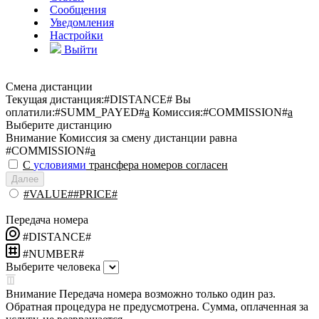
Сообщения
Уведомления
Настройки
Выйти
Смена дистанции
Текущая дистанция:
#DISTANCE#
Вы
оплатили:
#SUMM_PAYED#
a
Комиссия:
#COMMISSION#
a
Выберите дистанцию
Внимание
Комиссия за смену дистанции равна
#COMMISSION#
a
С
условиями
трансфера номеров согласен
Далее
#VALUE##PRICE#
Передача номера
#DISTANCE#
#NUMBER#
Выберите человека
Внимание
Передача номера возможно только один раз.
Обратная процедура не предусмотрена. Сумма, оплаченная за