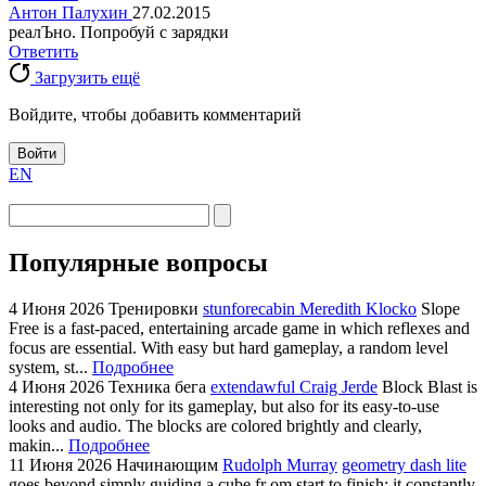
Антон Палухин
27.02.2015
реалЪно. Попробуй с зарядки
Ответить
Загрузить ещё
Войдите, чтобы добавить комментарий
Войти
EN
Популярные вопросы
4 Июня 2026
Тренировки
stunforecabin Meredith Klocko
Slope
Free is a fast-paced, entertaining arcade game in which reflexes and
focus are essential. With easy but hard gameplay, a random level
system, st...
Подробнее
4 Июня 2026
Техника бега
extendawful Craig Jerde
Block Blast is
interesting not only for its gameplay, but also for its easy-to-use
looks and audio. The blocks are colored brightly and clearly,
makin...
Подробнее
11 Июня 2026
Начинающим
Rudolph Murray
geometry dash lite
goes beyond simply guiding a cube fr om start to finish; it constantly