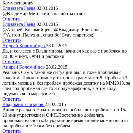
Комментарии
6
Елизавета Гаёва
02.03.2015
@Владимир Метелкин, спасибо за ответ!
Ответить
Елизавета Гаёва
02.03.2015
@Андрей Коломийцев, @Владимир Елизаров,
@Антон Палухин, спасибо! Буду стараться;)
Ответить
Андрей Коломийцев
28.02.2015
Да, и согласен с Владимиром, начинал как раз с пробежек по
20-30 минут, ОФП и растяжки.
Ответить
Андрей Коломийцев
28.02.2015
Реально. Сам в такой же ситуации был и тоже проблемы с
коленом. Только промежуток после травмы лет 8. Пробегал 3
летних месяца и без проблем пробежал десятку на ММ2013, за
след год пробежал где то 8 полумарафонов, в этом году
подумываю о марафоне :)
Ответить
Владимир Елизаров
27.02.2015
Вполне реально.Начать можно с небольших пробежек по 15-
20 минут,растяжки и ОФП.Постепенно добавлять
продолжительность.За указанное время вполне можно выйти
на пробегание 10 км без проблем.
Ответить