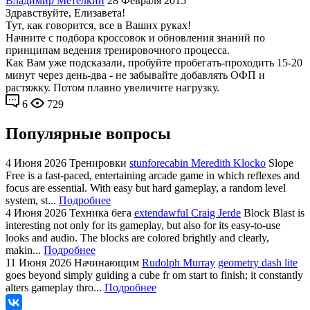
Владимир Метелкин
28 Февраля 2015
Здравствуйте, Елизавета!
Тут, как говорится, все в Ваших руках!
Начните с подбора кроссовок и обновления знаний по
принципам ведения тренировочного процесса.
Как Вам уже подсказали, пробуйте пробегать-проходить 15-20
минут через день-два - не забывайте добавлять ОФП и
растяжку. Потом плавно увеличите нагрузку.
6
729
Популярные вопросы
4 Июня 2026
Тренировки
stunforecabin Meredith Klocko
Slope
Free is a fast-paced, entertaining arcade game in which reflexes and
focus are essential. With easy but hard gameplay, a random level
system, st...
Подробнее
4 Июня 2026
Техника бега
extendawful Craig Jerde
Block Blast is
interesting not only for its gameplay, but also for its easy-to-use
looks and audio. The blocks are colored brightly and clearly,
makin...
Подробнее
11 Июня 2026
Начинающим
Rudolph Murray
geometry dash lite
goes beyond simply guiding a cube fr om start to finish; it constantly
alters gameplay thro...
Подробнее