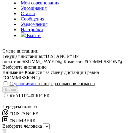
Мои соревнования
Упоминания
Статьи
Сообщения
Уведомления
Настройки
Выйти
Смена дистанции
Текущая дистанция:
#DISTANCE#
Вы
оплатили:
#SUMM_PAYED#
a
Комиссия:
#COMMISSION#
a
Выберите дистанцию
Внимание
Комиссия за смену дистанции равна
#COMMISSION#
a
С
условиями
трансфера номеров согласен
Далее
#VALUE##PRICE#
Передача номера
#DISTANCE#
#NUMBER#
Выберите человека