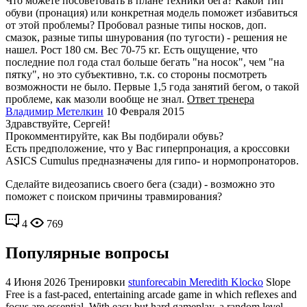
Что можете посоветовать в плане техники бега? Какой тип
обуви (пронация) или конкретная модель поможет избавиться
от этой проблемы? Пробовал разные типы носков, доп.
смазок, разные типы шнурования (по тугости) - решения не
нашел. Рост 180 см. Вес 70-75 кг. Есть ощущение, что
последние пол года стал больше бегать "на носок", чем "на
пятку", но это субъективно, т.к. со стороны посмотреть
возможности не было. Первые 1,5 года занятий бегом, о такой
проблеме, как мазоли вообще не знал.
Ответ тренера
Владимир Метелкин
10 Февраля 2015
Здравствуйте, Сергей!
Прокомментируйте, как Вы подбирали обувь?
Есть предположение, что у Вас гиперпронация, а кроссовки
ASICS Cumulus предназначены для гипо- и нормопронаторов.
Сделайте видеозапись своего бега (сзади) - возможно это
поможет с поиском причины травмирования?
4
769
Популярные вопросы
4 Июня 2026
Тренировки
stunforecabin Meredith Klocko
Slope
Free is a fast-paced, entertaining arcade game in which reflexes and
focus are essential. With easy but hard gameplay, a random level