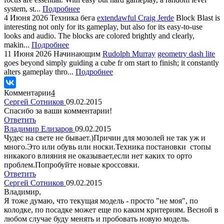
system, st...
Подробнее
4 Июня 2026
Техника бега
extendawful Craig Jerde
Block Blast is
interesting not only for its gameplay, but also for its easy-to-use
looks and audio. The blocks are colored brightly and clearly,
makin...
Подробнее
11 Июня 2026
Начинающим
Rudolph Murray
geometry dash lite
goes beyond simply guiding a cube fr om start to finish; it constantly
alters gameplay thro...
Подробнее
Комментарии
4
Сергей Сотников
09.02.2015
Спасибо за ваши комментарии!
Ответить
Владимир Елизаров
09.02.2015
Чудес на свете не бывает.)Причин для мозолей не так уж и
много.Это или обувь или носки.Техника постановки стопы
никакого влияния не оказывает,если нет каких то орто
проблем.Попробуйте новые кроссовки.
Ответить
Сергей Сотников
09.02.2015
Владимир,
Я тоже думаю, что текущая модель - просто "не моя", по
колодке, по посадке может еще по каким критериям. Весной в
любом случае буду менять и пробовать новую модель.