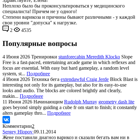
Здравствуйте, Елена!
Неплохо было бы проконсультироваться у медицинского
специалиста! Причем не у одного!
Степени варикоза и причины бывают различными - у каждой
свои уровни "допуска" к нагрузке.
2
4535
Популярные вопросы
4 Июня 2026
Тренировки
stunforecabin Meredith Klocko
Slope
Free is a fast-paced, entertaining arcade game in which reflexes and
focus are essential. With easy but hard gameplay, a random level
system, st...
Подробнее
4 Июня 2026
Техника бега
extendawful Craig Jerde
Block Blast is
interesting not only for its gameplay, but also for its easy-to-use
looks and audio. The blocks are colored brightly and clearly,
makin...
Подробнее
11 Июня 2026
Начинающим
Rudolph Murray
geometry dash lite
goes beyond simply guiding a cube fr om start to finish; it constantly
alters gameplay thro...
Подробнее
Комментарии
2
Sergey Hlopov
09.11.2014
Жене поставили диагноз варикоз и сказали бегать вам ни в