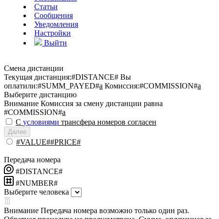
Статьи
Сообщения
Уведомления
Настройки
Выйти
Смена дистанции
Текущая дистанция:
#DISTANCE#
Вы
оплатили:
#SUMM_PAYED#
a
Комиссия:
#COMMISSION#
a
Выберите дистанцию
Внимание
Комиссия за смену дистанции равна
#COMMISSION#
a
С
условиями
трансфера номеров согласен
Далее
#VALUE##PRICE#
Передача номера
#DISTANCE#
#NUMBER#
Выберите человека
Внимание
Передача номера возможно только один раз.