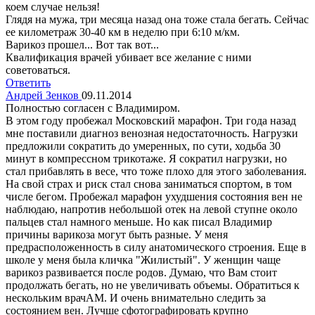
коем случае нельзя!
Глядя на мужа, три месяца назад она тоже стала бегать. Сейчас
ее километраж 30-40 км в неделю при 6:10 м/км.
Варикоз прошел... Вот так вот...
Квалификация врачей убивает все желание с ними
советоваться.
Ответить
Андрей Зенков
09.11.2014
Полностью согласен с Владимиром.
В этом году пробежал Московский марафон. Три года назад
мне поставили диагноз венозная недостаточность. Нагрузки
предложили сократить до умеренных, по сути, ходьба 30
минут в компрессном трикотаже. Я сократил нагрузки, но
стал прибавлять в весе, что тоже плохо для этого заболевания.
На свой страх и риск стал снова заниматься спортом, в том
числе бегом. Пробежал марафон ухудшения состояния вен не
наблюдаю, напротив небольшой отек на левой ступне около
пальцев стал намного меньше. Но как писал Владимир
причины варикоза могут быть разные. У меня
предрасположенность в силу анатомического строения. Еще в
школе у меня была кличка "Жилистый". У женщин чаще
варикоз развивается после родов. Думаю, что Вам стоит
продолжать бегать, но не увеличивать объемы. Обратиться к
нескольким врачАМ. И очень внимательно следить за
состоянием вен. Лучше сфотографировать крупно