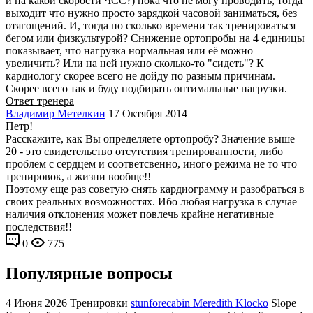
и на какой скорости ЧСС?) пока что не могу проводить, тогда
выходит что нужно просто зарядкой часовой заниматься, без
отягощений. И, тогда по сколько времени так тренироваться
бегом или физкультурой? Снижение ортопробы на 4 единицы
показывает, что нагрузка нормальная или её можно
увеличить? Или на ней нужно сколько-то "сидеть"? К
кардиологу скорее всего не дойду по разным причинам.
Скорее всего так и буду подбирать оптимальные нагрузки.
Ответ тренера
Владимир Метелкин
17 Октября 2014
Петр!
Расскажите, как Вы определяете ортопробу? Значение выше
20 - это свидетельство отсутствия тренированности, либо
проблем с сердцем и соответсвенно, иного режима не то что
тренировок, а жизни вообще!!
Поэтому еще раз советую снять кардиограмму и разобраться в
своих реальных возможностях. Ибо любая нагрузка в случае
наличия отклонения может повлечь крайне негативные
последствия!!
0
775
Популярные вопросы
4 Июня 2026
Тренировки
stunforecabin Meredith Klocko
Slope