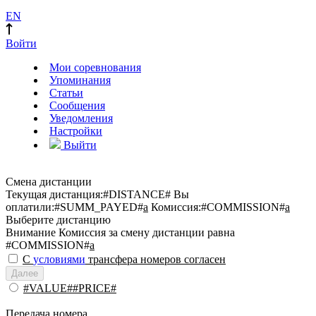
EN
Войти
Мои соревнования
Упоминания
Статьи
Сообщения
Уведомления
Настройки
Выйти
Смена дистанции
Текущая дистанция:
#DISTANCE#
Вы
оплатили:
#SUMM_PAYED#
a
Комиссия:
#COMMISSION#
a
Выберите дистанцию
Внимание
Комиссия за смену дистанции равна
#COMMISSION#
a
С
условиями
трансфера номеров согласен
Далее
#VALUE##PRICE#
Передача номера