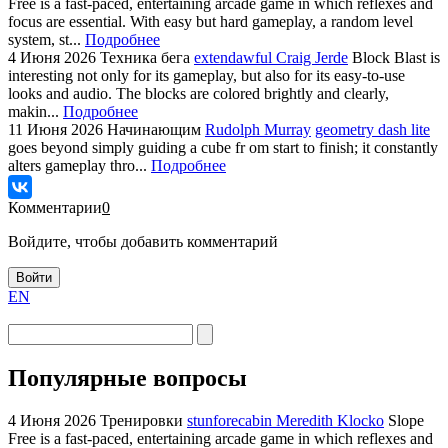
Free is a fast-paced, entertaining arcade game in which reflexes and
focus are essential. With easy but hard gameplay, a random level
system, st...
Подробнее
4 Июня 2026
Техника бега
extendawful Craig Jerde
Block Blast is
interesting not only for its gameplay, but also for its easy-to-use
looks and audio. The blocks are colored brightly and clearly,
makin...
Подробнее
11 Июня 2026
Начинающим
Rudolph Murray
geometry dash lite
goes beyond simply guiding a cube fr om start to finish; it constantly
alters gameplay thro...
Подробнее
Комментарии
0
Войдите, чтобы добавить комментарий
Войти
EN
Популярные вопросы
4 Июня 2026
Тренировки
stunforecabin Meredith Klocko
Slope
Free is a fast-paced, entertaining arcade game in which reflexes and