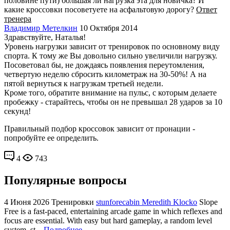
половине пути) большая ли нагрузка эта для новичка? И
какие кроссовки посоветуете на асфальтовую дорогу?
Ответ
тренера
Владимир Метелкин
10 Октября 2014
Здравствуйте, Наталья!
Уровень нагрузки зависит от тренировок по основному виду
спорта. К тому же Вы довольно сильно увеличили нагрузку.
Посоветовал бы, не дождаясь появления переутомления,
четвертую неделю сбросить километраж на 30-50%! А на
пятой вернуться к нагрузкам третьей недели.
Кроме того, обратите внимание на пульс, с которым делаете
пробежку - старайтесь, чтобы он не превышал 28 ударов за 10
секунд!
Правильный подбор кроссовок зависит от пронации -
попробуйте ее определить.
4
743
Популярные вопросы
4 Июня 2026
Тренировки
stunforecabin Meredith Klocko
Slope
Free is a fast-paced, entertaining arcade game in which reflexes and
focus are essential. With easy but hard gameplay, a random level
system, st...
Подробнее