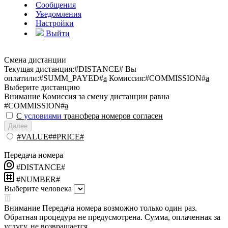
Сообщения
Уведомления
Настройки
Выйти
Смена дистанции
Текущая дистанция:
#DISTANCE#
Вы
оплатили:
#SUMM_PAYED#
a
Комиссия:
#COMMISSION#
a
Выберите дистанцию
Внимание
Комиссия за смену дистанции равна
#COMMISSION#
a
С
условиями
трансфера номеров согласен
Далее
#VALUE##PRICE#
Передача номера
#DISTANCE#
#NUMBER#
Выберите человека
Внимание
Передача номера возможно только один раз.
Обратная процедура не предусмотрена. Сумма, оплаченная за
услугу, не возвращается.