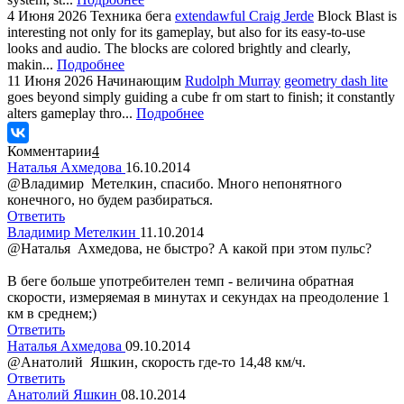
4 Июня 2026
Техника бега
extendawful Craig Jerde
Block Blast is
interesting not only for its gameplay, but also for its easy-to-use
looks and audio. The blocks are colored brightly and clearly,
makin...
Подробнее
11 Июня 2026
Начинающим
Rudolph Murray
geometry dash lite
goes beyond simply guiding a cube fr om start to finish; it constantly
alters gameplay thro...
Подробнее
Комментарии
4
Наталья Ахмедова
16.10.2014
@Владимир Метелкин, спасибо. Много непонятного
конечного, но будем разбираться.
Ответить
Владимир Метелкин
11.10.2014
@Наталья Ахмедова, не быстро? А какой при этом пульс?
В беге больше употребителен темп - величина обратная
скорости, измеряемая в минутах и секундах на преодоление 1
км в среднем;)
Ответить
Наталья Ахмедова
09.10.2014
@Анатолий Яшкин, скорость где-то 14,48 км/ч.
Ответить
Анатолий Яшкин
08.10.2014