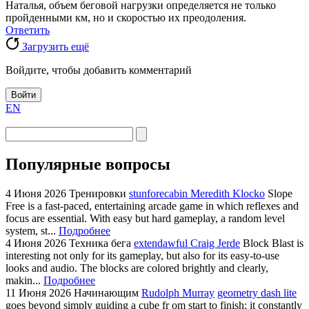
Наталья, объем беговой нагрузки определяется не только
пройденными км, но и скоростью их преодоления.
Ответить
Загрузить ещё
Войдите, чтобы добавить комментарий
Войти
EN
Популярные вопросы
4 Июня 2026
Тренировки
stunforecabin Meredith Klocko
Slope
Free is a fast-paced, entertaining arcade game in which reflexes and
focus are essential. With easy but hard gameplay, a random level
system, st...
Подробнее
4 Июня 2026
Техника бега
extendawful Craig Jerde
Block Blast is
interesting not only for its gameplay, but also for its easy-to-use
looks and audio. The blocks are colored brightly and clearly,
makin...
Подробнее
11 Июня 2026
Начинающим
Rudolph Murray
geometry dash lite
goes beyond simply guiding a cube fr om start to finish; it constantly