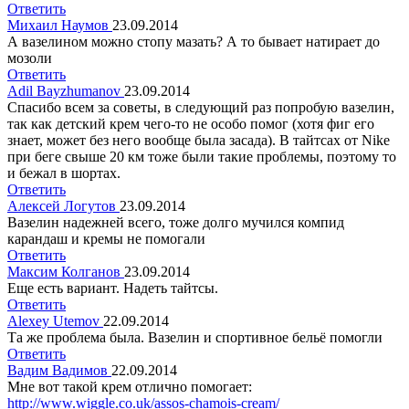
Ответить
Михаил Наумов
23.09.2014
А вазелином можно стопу мазать? А то бывает натирает до
мозоли
Ответить
Adil Bayzhumanov
23.09.2014
Спасибо всем за советы, в следующий раз попробую вазелин,
так как детский крем чего-то не особо помог (хотя фиг его
знает, может без него вообще была засада). В тайтсах от Nike
при беге свыше 20 км тоже были такие проблемы, поэтому то
и бежал в шортах.
Ответить
Алексей Логутов
23.09.2014
Вазелин надежней всего, тоже долго мучился компид
карандаш и кремы не помогали
Ответить
Максим Колганов
23.09.2014
Еще есть вариант. Надеть тайтсы.
Ответить
Alexey Utemov
22.09.2014
Та же проблема была. Вазелин и спортивное бельё помогли
Ответить
Вадим Вадимов
22.09.2014
Мне вот такой крем отлично помогает:
http://www.wiggle.co.uk/assos-chamois-cream/