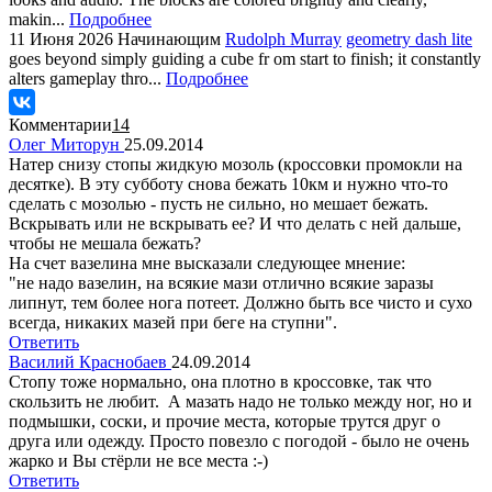
makin...
Подробнее
11 Июня 2026
Начинающим
Rudolph Murray
geometry dash lite
goes beyond simply guiding a cube fr om start to finish; it constantly
alters gameplay thro...
Подробнее
Комментарии
14
Олег Миторун
25.09.2014
Натер снизу стопы жидкую мозоль (кроссовки промокли на
десятке). В эту субботу снова бежать 10км и нужно что-то
сделать с мозолью - пусть не сильно, но мешает бежать.
Вскрывать или не вскрывать ее? И что делать с ней дальше,
чтобы не мешала бежать?
На счет вазелина мне высказали следующее мнение:
"не надо вазелин, на всякие мази отлично всякие заразы
липнут, тем более нога потеет. Должно быть все чисто и сухо
всегда, никаких мазей при беге на ступни".
Ответить
Василий Краснобаев
24.09.2014
Стопу тоже нормально, она плотно в кроссовке, так что
скользить не любит. А мазать надо не только между ног, но и
подмышки, соски, и прочие места, которые трутся друг о
друга или одежду. Просто повезло с погодой - было не очень
жарко и Вы стёрли не все места :-)
Ответить