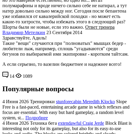
но это наверное естественно, но одно но... Бегал
полумарафоны и вроде ничего сильно себе не натирал, а тут
натер довольно сильно между ног. Сегодня после бепантена
уже избавился от кавалерийской походки - но может есть
какие-то хитрости, чтобы избежать этого в следующий раз?
Шорты были не новые, если это важно.
Ответ тренера
Владимир Метелкин
23 Сентября 2014
Здравствуйте, Адиль!
Такие "вещи" случаются при "полноватых" мышцах бедер -
любители лыж, например, сплошь "угадываются" среди
бегунов по выбираемой ими экипировке - коротким тайтсам.
А если серьезно, то вазелин бюджетнее и надежнее всего!
14
1089
Популярные вопросы
4 Июня 2026
Тренировки
stunforecabin Meredith Klocko
Slope
Free is a fast-paced, entertaining arcade game in which reflexes and
focus are essential. With easy but hard gameplay, a random level
system, st...
Подробнее
4 Июня 2026
Техника бега
extendawful Craig Jerde
Block Blast is
interesting not only for its gameplay, but also for its easy-to-use
looks and audio. The blocks are colored brightly and clearly,