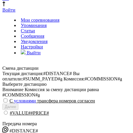
Войти
Мои соревнования
Упоминания
Статьи
Сообщения
Уведомления
Настройки
Выйти
Смена дистанции
Текущая дистанция:
#DISTANCE#
Вы
оплатили:
#SUMM_PAYED#
a
Комиссия:
#COMMISSION#
a
Выберите дистанцию
Внимание
Комиссия за смену дистанции равна
#COMMISSION#
a
С
условиями
трансфера номеров согласен
Далее
#VALUE##PRICE#
Передача номера
#DISTANCE#