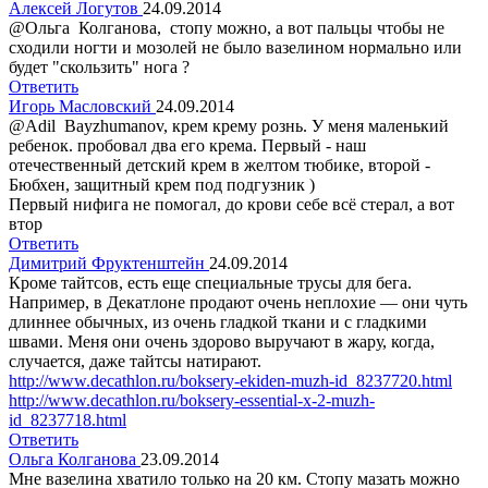
Алексей Логутов
24.09.2014
@Ольга Колганова, стопу можно, а вот пальцы чтобы не
сходили ногти и мозолей не было вазелином нормально или
будет "скользить" нога ?
Ответить
Игорь Масловский
24.09.2014
@Adil Bayzhumanov, крем крему рознь. У меня маленький
ребенок. пробовал два его крема. Первый - наш
отечественный детский крем в желтом тюбике, второй -
Бюбхен, защитный крем под подгузник )
Первый нифига не помогал, до крови себе всё стерал, а вот
втор
Ответить
Димитрий Фруктенштейн
24.09.2014
Кроме тайтсов, есть еще специальные трусы для бега.
Например, в Декатлоне продают очень неплохие — они чуть
длиннее обычных, из очень гладкой ткани и с гладкими
швами. Меня они очень здорово выручают в жару, когда,
случается, даже тайтсы натирают.
http://www.decathlon.ru/boksery-ekiden-muzh-id_8237720.html
http://www.decathlon.ru/boksery-essential-x-2-muzh-
id_8237718.html
Ответить
Ольга Колганова
23.09.2014
Мне вазелина хватило только на 20 км. Стопу мазать можно