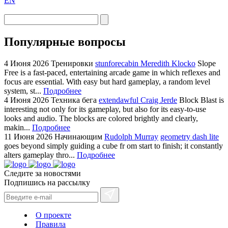
EN
Популярные вопросы
4 Июня 2026
Тренировки
stunforecabin Meredith Klocko
Slope
Free is a fast-paced, entertaining arcade game in which reflexes and
focus are essential. With easy but hard gameplay, a random level
system, st...
Подробнее
4 Июня 2026
Техника бега
extendawful Craig Jerde
Block Blast is
interesting not only for its gameplay, but also for its easy-to-use
looks and audio. The blocks are colored brightly and clearly,
makin...
Подробнее
11 Июня 2026
Начинающим
Rudolph Murray
geometry dash lite
goes beyond simply guiding a cube fr om start to finish; it constantly
alters gameplay thro...
Подробнее
Следите за новостями
Подпишись на рассылку
О проекте
Правила