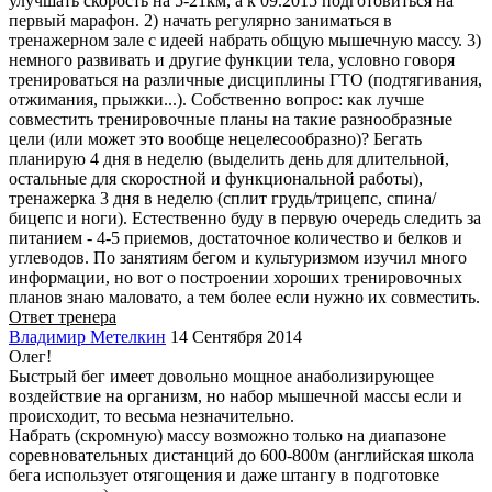
улучшать скорость на 5-21км, а к 09.2015 подготовиться на
первый марафон. 2) начать регулярно заниматься в
тренажерном зале с идеей набрать общую мышечную массу. 3)
немного развивать и другие функции тела, условно говоря
тренироваться на различные дисциплины ГТО (подтягивания,
отжимания, прыжки...). Собственно вопрос: как лучше
совместить тренировочные планы на такие разнообразные
цели (или может это вообще нецелесообразно)? Бегать
планирую 4 дня в неделю (выделить день для длительной,
остальные для скоростной и функциональной работы),
тренажерка 3 дня в неделю (сплит грудь/трицепс, спина/
бицепс и ноги). Естественно буду в первую очередь следить за
питанием - 4-5 приемов, достаточное количество и белков и
углеводов. По занятиям бегом и культуризмом изучил много
информации, но вот о построении хороших тренировочных
планов знаю маловато, а тем более если нужно их совместить.
Ответ тренера
Владимир Метелкин
14 Сентября 2014
Олег!
Быстрый бег имеет довольно мощное анаболизирующее
воздействие на организм, но набор мышечной массы если и
происходит, то весьма незначительно.
Набрать (скромную) массу возможно только на диапазоне
соревновательных дистанций до 600-800м (английская школа
бега использует отягощения и даже штангу в подготовке