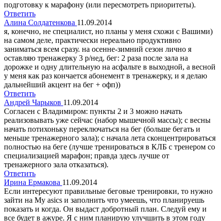
подготовку к марафону (или пересмотреть приоритеты).
Ответить
Алина Солдатенкова
11.09.2014
я, конечно, не специалист, но планы у меня схожи с Вашими)
на самом деле, практически нереально продуктивно
заниматься всем сразу. на осенне-зимний сезон лично я
оставляю тренажерку 3 р/нед, бег: 2 раза после зала на
дорожке и одну длительную на асфальте в выходной, а весной
у меня как раз кончается абонемент в тренажерку, и я делаю
дальнейший акцент на бег + офп))
Ответить
Андрей Чарыков
11.09.2014
Согласен с Владимиром: пункты 2 и 3 можно начать
реализовывать уже сейчас (набор мышечной массы); с весны
начать потихоньку переключаться на бег (больше бегать и
меньше тренажерного зала); с начала лета сконцентрироваться
полностью на беге (лучше тренироваться в КЛБ с тренером со
специализацией марафон; правда здесь лучше от
тренажерного зала отказаться).
Ответить
Ирина Ермакова
11.09.2014
Если интересуют правильные беговые тренировки, то нужно
зайти на My asics и заполнить что умеешь, что планируешь
показать и когда. Он выдаст добротный план. Следуй ему и
все будет в ажуре. Я с ним планирую улучшить в этом году