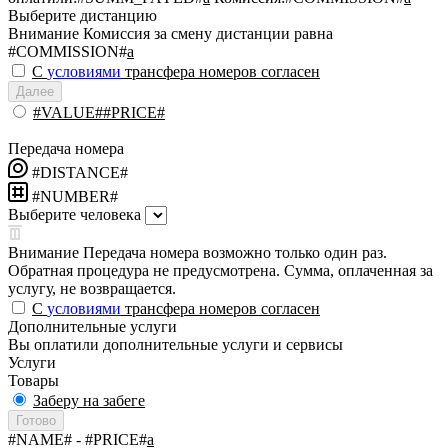
Выберите дистанцию
Внимание
Комиссия за смену дистанции равна
#COMMISSION#
a
С
условиями
трансфера номеров согласен
Далее
#VALUE##PRICE#
Передача номера
#DISTANCE#
#NUMBER#
Выберите человека
Внимание
Передача номера возможно только один раз.
Обратная процедура не предусмотрена. Сумма, оплаченная за
услугу, не возвращается.
С
условиями
трансфера номеров согласен
Дополнительные услуги
Вы оплатили дополнительные услуги и сервисы
Услуги
Товары
Заберу на забеге
Готово
#NAME#
- #PRICE#
a