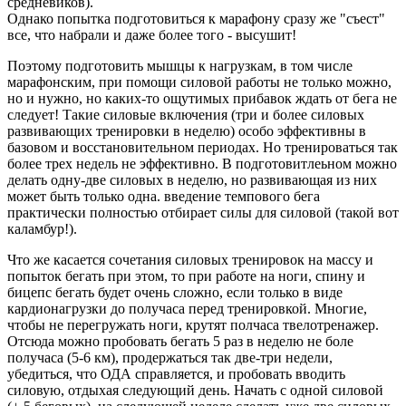
средневиков).
Однако попытка подготовиться к марафону сразу же "съест"
все, что набрали и даже более того - высушит!
Поэтому подготовить мышцы к нагрузкам, в том числе
марафонским, при помощи силовой работы не только можно,
но и нужно, но каких-то ощутимых прибавок ждать от бега не
следует! Такие силовые включения (три и более силовых
развивающих тренировки в неделю) особо эффективны в
базовом и восстановительном периодах. Но тренироваться так
более трех недель не эффективно. В подготовитлеьном можно
делать одну-две силовых в неделю, но развивающая из них
может быть только одна. введение темпового бега
практически полностью отбирает силы для силовой (такой вот
каламбур!).
Что же касается сочетания силовых тренировок на массу и
попыток бегать при этом, то при работе на ноги, спину и
бицепс бегать будет очень сложно, если только в виде
кардионагрузки до получаса перед тренировкой. Многие,
чтобы не перегружать ноги, крутят полчаса твелотренажер.
Отсюда можно пробовать бегать 5 раз в неделю не боле
получаса (5-6 км), продержаться так две-три недели,
убедиться, что ОДА справляется, и пробовать вводить
силовую, отдыхая следующий день. Начать с одной силовой