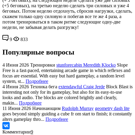
(+ 5 беговых), на следующей неделе сделать уже две силовых
(+5 беговых), на третью неделю сделать три силовых и уже 4
беговых. Потом неделю отдохнуть, сбросив нагрузки, сделать,
скажем только одну силовую и побегав все те же 4 раза, а
потом тренироваться в таком ритме следующие одну-две
недели, не забывая делать разгрузку!
9
833
Популярные вопросы
4 Июня 2026
Тренировки
stunforecabin Meredith Klocko
Slope
Free is a fast-paced, entertaining arcade game in which reflexes and
focus are essential. With easy but hard gameplay, a random level
system, st...
Подробнее
4 Июня 2026
Техника бега
extendawful Craig Jerde
Block Blast is
interesting not only for its gameplay, but also for its easy-to-use
looks and audio. The blocks are colored brightly and clearly,
makin...
Подробнее
11 Июня 2026
Начинающим
Rudolph Murray
geometry dash lite
goes beyond simply guiding a cube fr om start to finish; it constantly
alters gameplay thro...
Подробнее
Комментарии
9