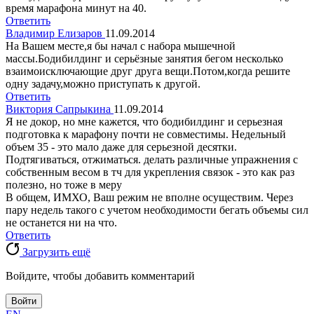
время марафона минут на 40.
Ответить
Владимир Елизаров
11.09.2014
На Вашем месте,я бы начал с набора мышечной
массы.Бодибилдинг и серьёзные занятия бегом несколько
взаимоисключающие друг друга вещи.Потом,когда решите
одну задачу,можно приступать к другой.
Ответить
Виктория Сапрыкина
11.09.2014
Я не докор, но мне кажется, что бодибилдинг и серьезная
подготовка к марафону почти не совместимы. Недельный
объем 35 - это мало даже для серьезной десятки.
Подтягиваться, отжиматься. делать различные упражнения с
собственным весом в тч для укрепления связок - это как раз
полезно, но тоже в меру
В общем, ИМХО, Ваш режим не вполне осуществим. Через
пару недель такого с учетом необходимости бегать объемы сил
не останется ни на что.
Ответить
Загрузить ещё
Войдите, чтобы добавить комментарий
Войти