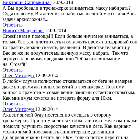
Виктория Сапрыкина
13.09.2014
А Вы пробовали в тренажерке заниматься, массу набирать?
Судя по всему, Вы астеник и набор мышечной массы для Вас-
задача архисложная....
Ответить
Никита Мащенков
12.09.2014
Crossfit вам в помощь!!! Если больше ничем не заниматься, а
только бег, зал, плотно есть и оставлять время на здоровый сон
то график, можно сказать, реальный. В действительности у
Вас де же не получится мышечную массу набрать. Так что
вернусь к первому предложению "Обратите внимание
на Crossfit"
Ответить
Олег Миторун
12.09.2014
В любом случае полностью отказываться от бега не намерен
даже во время активных занятий в тренажерке. Поэтому
вопрос о грамотном совмещении занятий остается открытым.
Как минимум хочется не потерять форму для 10км.
Ответить
Олег Миторун
12.09.2014
Акцент зимой буду постепенно смещать в сторону
тренажерки. При этом хочется чтобы занятия с железом так же
помогли улучшить скоростные качества в беге. Как вариант
можно зимой поосваивать спринтерские дистанции.
До апреля можно бегать до 10км, только потом перейти на