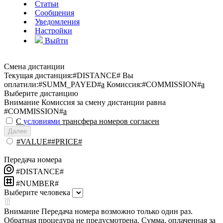
Статьи
Сообщения
Уведомления
Настройки
Выйти
Смена дистанции
Текущая дистанция:
#DISTANCE#
Вы
оплатили:
#SUMM_PAYED#
a
Комиссия:
#COMMISSION#
a
Выберите дистанцию
Внимание
Комиссия за смену дистанции равна
#COMMISSION#
a
С
условиями
трансфера номеров согласен
Далее
#VALUE##PRICE#
Передача номера
#DISTANCE#
#NUMBER#
Выберите человека
Внимание
Передача номера возможно только один раз.
Обратная процедура не предусмотрена. Сумма, оплаченная за