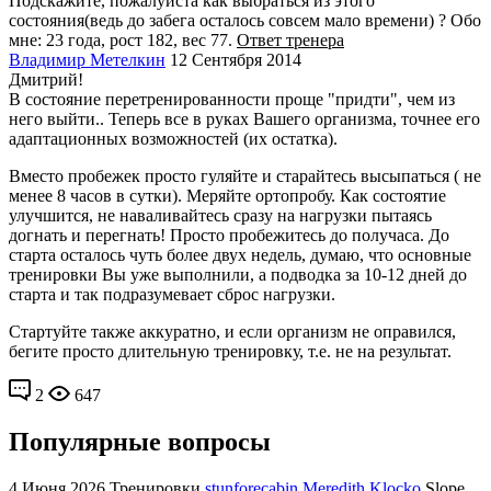
Подскажите, пожалуйста как выбраться из этого
состояния(ведь до забега осталось совсем мало времени) ? Обо
мне: 23 года, рост 182, вес 77.
Ответ тренера
Владимир Метелкин
12 Сентября 2014
Дмитрий!
В состояние перетренированности проще "придти", чем из
него выйти.. Теперь все в руках Вашего организма, точнее его
адаптационных возможностей (их остатка).
Вместо пробежек просто гуляйте и старайтесь высыпаться ( не
менее 8 часов в сутки). Меряйте ортопробу. Как состоятие
улучшится, не наваливайтесь сразу на нагрузки пытаясь
догнать и перегнать! Просто пробежитесь до получаса. До
старта осталось чуть более двух недель, думаю, что основные
тренировки Вы уже выполнили, а подводка за 10-12 дней до
старта и так подразумевает сброс нагрузки.
Стартуйте также аккуратно, и если организм не оправился,
бегите просто длительную тренировку, т.е. не на результат.
2
647
Популярные вопросы
4 Июня 2026
Тренировки
stunforecabin Meredith Klocko
Slope