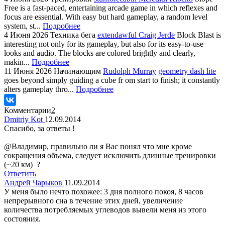
Free is a fast-paced, entertaining arcade game in which reflexes and
focus are essential. With easy but hard gameplay, a random level
system, st...
Подробнее
4 Июня 2026
Техника бега
extendawful Craig Jerde
Block Blast is
interesting not only for its gameplay, but also for its easy-to-use
looks and audio. The blocks are colored brightly and clearly,
makin...
Подробнее
11 Июня 2026
Начинающим
Rudolph Murray
geometry dash lite
goes beyond simply guiding a cube fr om start to finish; it constantly
alters gameplay thro...
Подробнее
Комментарии
2
Dmitriy Kot
12.09.2014
Спасибо, за ответы !
@Владимир, правильно ли я Вас понял что мне кроме
сокращения объема, следует исключить длинные тренировки
(~20 км) ?
Ответить
Андрей Чарыков
11.09.2014
У меня было нечто похожее: 3 дня полного покоя, 8 часов
непрерывного сна в течение этих дней, увеличение
количества потребляемых углеводов вывели меня из этого
состояния.