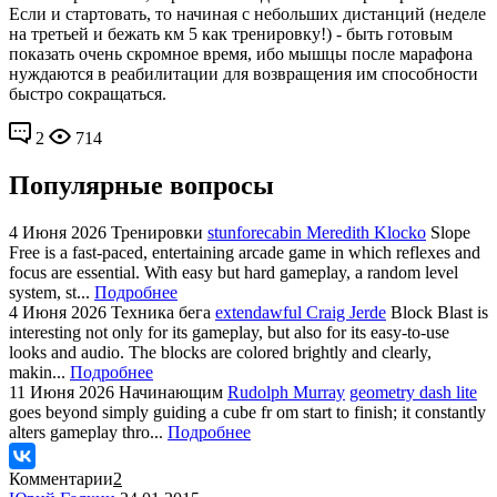
Если и стартовать, то начиная с небольших дистанций (неделе
на третьей и бежать км 5 как тренировку!) - быть готовым
показать очень скромное время, ибо мышцы после марафона
нуждаются в реабилитации для возвращения им способности
быстро сокращаться.
2
714
Популярные вопросы
4 Июня 2026
Тренировки
stunforecabin Meredith Klocko
Slope
Free is a fast-paced, entertaining arcade game in which reflexes and
focus are essential. With easy but hard gameplay, a random level
system, st...
Подробнее
4 Июня 2026
Техника бега
extendawful Craig Jerde
Block Blast is
interesting not only for its gameplay, but also for its easy-to-use
looks and audio. The blocks are colored brightly and clearly,
makin...
Подробнее
11 Июня 2026
Начинающим
Rudolph Murray
geometry dash lite
goes beyond simply guiding a cube fr om start to finish; it constantly
alters gameplay thro...
Подробнее
Комментарии
2