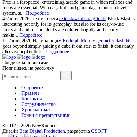
Free is a fast-paced, entertaining arcade game in which reflexes and
focus are essential. With easy but hard gameplay, a random level
system, st...
Подробнее
4 Июня 2026
Техника бега
extendawful Craig Jerde
Block Blast is
interesting not only for its gameplay, but also for its easy-to-use
looks and audio. The blocks are colored brightly and clearly,
makin...
Подробнее
11 Июня 2026
Начинающим
Rudolph Murray
geometry dash lite
goes beyond simply guiding a cube fr om start to finish; it constantly
alters gameplay thro...
Подробнее
Следите за новостями
Подпишись на рассылку
О проекте
Правила
Контакты
Сотрудничество
Хронометраж
Гонки с препятствиями
©2012—2026 NewRunners
Дизайн
Beta Digital Production
, разработка
QSOFT