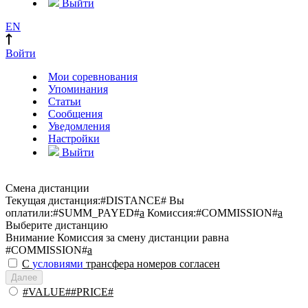
Выйти
EN
Войти
Мои соревнования
Упоминания
Статьи
Сообщения
Уведомления
Настройки
Выйти
Смена дистанции
Текущая дистанция:
#DISTANCE#
Вы
оплатили:
#SUMM_PAYED#
a
Комиссия:
#COMMISSION#
a
Выберите дистанцию
Внимание
Комиссия за смену дистанции равна
#COMMISSION#
a
С
условиями
трансфера номеров согласен
Далее
#VALUE##PRICE#