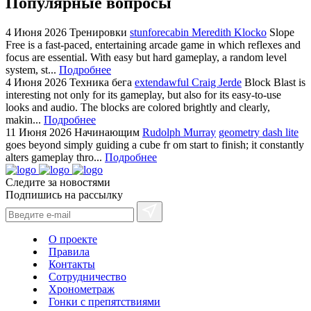
Популярные вопросы
4 Июня 2026
Тренировки
stunforecabin Meredith Klocko
Slope
Free is a fast-paced, entertaining arcade game in which reflexes and
focus are essential. With easy but hard gameplay, a random level
system, st...
Подробнее
4 Июня 2026
Техника бега
extendawful Craig Jerde
Block Blast is
interesting not only for its gameplay, but also for its easy-to-use
looks and audio. The blocks are colored brightly and clearly,
makin...
Подробнее
11 Июня 2026
Начинающим
Rudolph Murray
geometry dash lite
goes beyond simply guiding a cube fr om start to finish; it constantly
alters gameplay thro...
Подробнее
Следите за новостями
Подпишись на рассылку
О проекте
Правила
Контакты
Сотрудничество
Хронометраж
Гонки с препятствиями