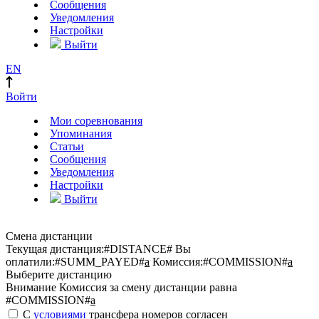
Сообщения
Уведомления
Настройки
Выйти
EN
Войти
Мои соревнования
Упоминания
Статьи
Сообщения
Уведомления
Настройки
Выйти
Смена дистанции
Текущая дистанция:
#DISTANCE#
Вы
оплатили:
#SUMM_PAYED#
a
Комиссия:
#COMMISSION#
a
Выберите дистанцию
Внимание
Комиссия за смену дистанции равна
#COMMISSION#
a
С
условиями
трансфера номеров согласен