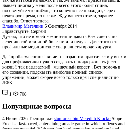
так же катаюсь на лыжах и так же занимал призовые места.
Бывает иногда у меня после всего этого болит спина,
посоветуйте что нибудь, это конечно все проходит, через
некоторое время, но все же. Жду вашего ответа, заранее
спасибо.
Ответ тренера
Владимир Метелкин
5 Сентября 2014
Здравствуйте, Сергей!
Думаю, что не в моей компетенции давать Вам советы по
лечению той или иной болезни или недуга. Для этого есть
профильные медицинские специалисты вроде хирурга.
Да "проблема спины" встает с возрастом практически у всех и
для профилактики нужно создавать и поддерживать (всю
жизнь!) так называемый "мышечный корсет". Вот помочь в
его создании, подсказать наиболее полный список
упражений, может скорее всего только врач специалист по
ЛФК.
1
708
Популярные вопросы
4 Июня 2026
Тренировки
stunforecabin Meredith Klocko
Slope
Free is a fast-paced, entertaining arcade game in which reflexes and
focus are essential. With easy but hard gameplay, a random level