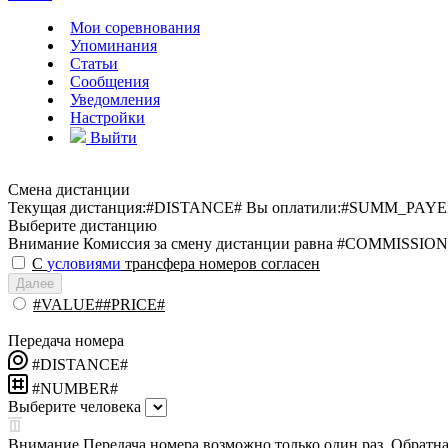
Мои соревнования
Упоминания
Статьи
Сообщения
Уведомления
Настройки
Выйти
Смена дистанции
Текущая дистанция:
#DISTANCE#
Вы оплатили:
#SUMM_PAYE
Выберите дистанцию
Внимание
Комиссия за смену дистанции равна #COMMISSION
С
условиями
трансфера номеров согласен
Далее
#VALUE##PRICE#
Передача номера
#DISTANCE#
#NUMBER#
Выберите человека
Внимание
Передача номера возможно только один раз. Обратная