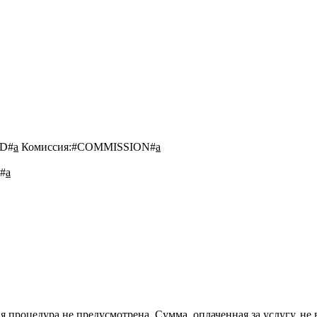
D#
a
Комиссия:
#COMMISSION#
a
#
a
 процедура не предусмотрена. Сумма, оплаченная за услугу, не 