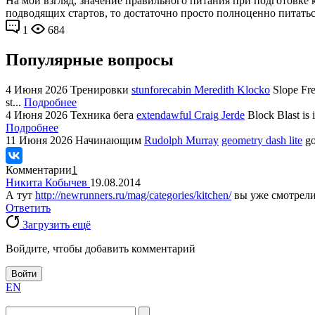
На мой взгляд, значение правильного питания при подготовке 
подводящих стартов, то достаточно просто полноценно питатьс
1
684
Популярные вопросы
4 Июня 2026
Тренировки
stunforecabin Meredith Klocko
Slope Fre
st...
Подробнее
4 Июня 2026
Техника бега
extendawful Craig Jerde
Block Blast is 
Подробнее
11 Июня 2026
Начинающим
Rudolph Murray
geometry dash lite
go
Комментарии
1
Никита Кобычев
19.08.2014
А тут
http://newrunners.ru/mag/categories/kitchen/
вы уже смотрел
Ответить
Загрузить ещё
Войдите, чтобы добавить комментарий
Войти
EN