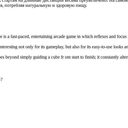
к стартам на длинные дистанции весьма преувеличено! На самом 
я, потребляя натуральную и здоровую пищу.
e is a fast-paced, entertaining arcade game in which reflexes and focus
interesting not only for its gameplay, but also for its easy-to-use looks 
es beyond simply guiding a cube fr om start to finish; it constantly alte
и?