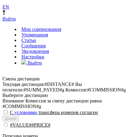
EN
Войти
Мои соревнования
Упоминания
Статьи
Сообщения
Уведомления
Настройки
Выйти
Смена дистанции
Текущая дистанция:
#DISTANCE#
Вы
оплатили:
#SUMM_PAYED#
a
Комиссия:
#COMMISSION#
a
Выберите дистанцию
Внимание
Комиссия за смену дистанции равна
#COMMISSION#
a
С
условиями
трансфера номеров согласен
Далее
#VALUE##PRICE#
Передача номера