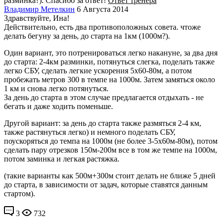
разминка?). Спасибо за ответ!
Ответ тренера
Владимир Метелкин
6 Августа 2014
Здравствуйте, Ина!
Действительно, есть два противоположных совета. чтоже
делать бегуну за день, до старта на 1км (1000м?).
Один вариант, это потренироваться легко накануне, за два дня
до старта: 2-4км разминки, потянуться слегка, поделать также
легко СБУ, сделать легкие ускорения 5х60-80м, а потом
пробежать метров 300 в темпе на 1000м. Затем замяться около
1 км и снова легко потянуться.
За день до старта в этом случае предлагается отдыхать - не
бегать и даже ходить поменьше.
Другой вариант: за день до старта также размяться 2-4 км,
также растянуться легко) и немного поделать СБУ,
поускоряться до темпа на 1000м (не более 3-5х60м-80м), потом
сделать пару отрезков 150м-200м все в том же темпе на 1000м,
потом заминка и легкая растяжка.
(такие варианты как 500м+300м стоит делать не ближе 5 дней
до старта, в зависимости от задач, которые ставятся данным
стартом).
3
732