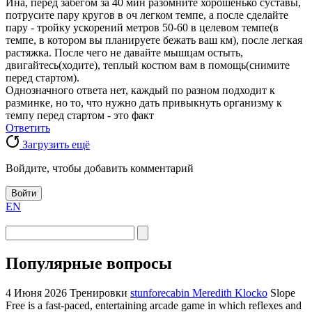
Ина, перед забегом за 40 мин разомните хорошенько суставы,
потрусите пару кругов в оч легком темпе, а после сделайте
пару - тройку ускорений метров 50-60 в целевом темпе(в
темпе, в котором вы планируете бежать ваш км), после легкая
растяжка. После чего не давайте мышцам остыть,
двигайтесь(ходите), теплый костюм вам в помощь(снимите
перед стартом).
Однозначного ответа нет, каждый по разном подходит к
разминке, но то, что нужно дать привыкнуть организму к
темпу перед стартом - это факт
Ответить
Загрузить ещё
Войдите, чтобы добавить комментарий
Войти
EN
Популярные вопросы
4 Июня 2026
Тренировки
stunforecabin Meredith Klocko
Slope
Free is a fast-paced, entertaining arcade game in which reflexes and