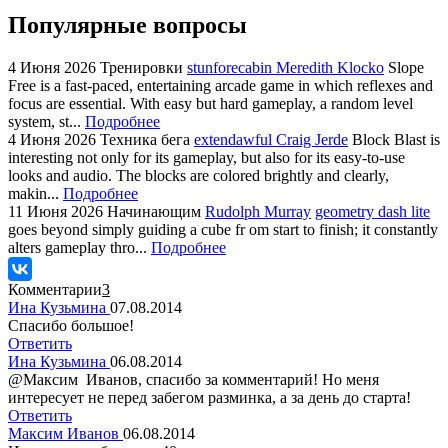
Популярные вопросы
4 Июня 2026
Тренировки
stunforecabin Meredith Klocko
Slope
Free is a fast-paced, entertaining arcade game in which reflexes and
focus are essential. With easy but hard gameplay, a random level
system, st...
Подробнее
4 Июня 2026
Техника бега
extendawful Craig Jerde
Block Blast is
interesting not only for its gameplay, but also for its easy-to-use
looks and audio. The blocks are colored brightly and clearly,
makin...
Подробнее
11 Июня 2026
Начинающим
Rudolph Murray
geometry dash lite
goes beyond simply guiding a cube fr om start to finish; it constantly
alters gameplay thro...
Подробнее
Комментарии
3
Ина Кузьмина
07.08.2014
Спасибо большое!
Ответить
Ина Кузьмина
06.08.2014
@Максим Иванов, спасибо за комментарий! Но меня
интересует не перед забегом разминка, а за день до старта!
Ответить
Максим Иванов
06.08.2014