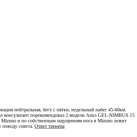
онация нейтральная, бегу с пятки, недельный набег 45-60км.
ние консультант порекомендовал 2 модели Asics GEL-NIMBUS 15
м у Mizuno и по собственным ощущениям нога в Mizuno лежит
у поводу совета.
Ответ тренера