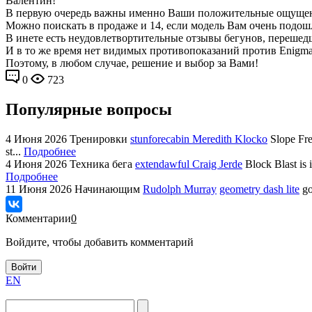
Валентин!
В первую очередь важны именно Ваши положительные ощущени
Можно поискать в продаже и 14, если модель Вам очень подош
В инете есть неудовлетвортительные отзывы бегунов, перешедш
И в то же время нет видимых противопоказаний против Enigma
Поэтому, в любом случае, решение и выбор за Вами!
0
723
Популярные вопросы
4 Июня 2026
Тренировки
stunforecabin Meredith Klocko
Slope Fre
st...
Подробнее
4 Июня 2026
Техника бега
extendawful Craig Jerde
Block Blast is 
Подробнее
11 Июня 2026
Начинающим
Rudolph Murray
geometry dash lite
go
Комментарии
0
Войдите, чтобы добавить комментарий
Войти
EN