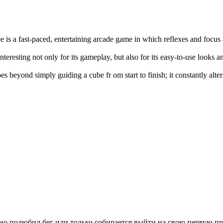
e is a fast-paced, entertaining arcade game in which reflexes and focus
interesting not only for its gameplay, but also for its easy-to-use looks 
es beyond simply guiding a cube fr om start to finish; it constantly alte
вно полюбил бег или только собирается выйти на свою первую п