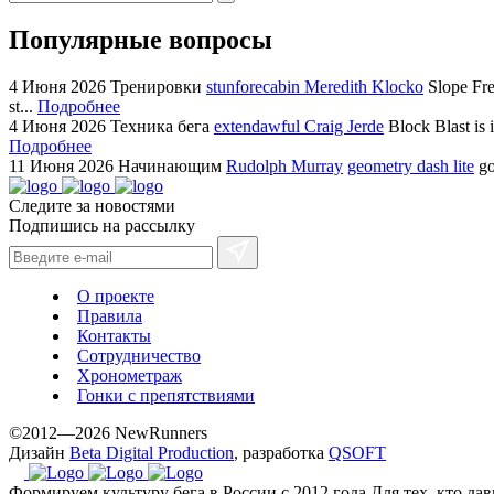
Популярные вопросы
4 Июня 2026
Тренировки
stunforecabin Meredith Klocko
Slope Fre
st...
Подробнее
4 Июня 2026
Техника бега
extendawful Craig Jerde
Block Blast is 
Подробнее
11 Июня 2026
Начинающим
Rudolph Murray
geometry dash lite
go
Следите за новостями
Подпишись на рассылку
О проекте
Правила
Контакты
Сотрудничество
Хронометраж
Гонки с препятствиями
©2012—2026 NewRunners
Дизайн
Beta Digital Production
, разработка
QSOFT
Формируем культуру бега в России с 2012 года
Для тех, кто да