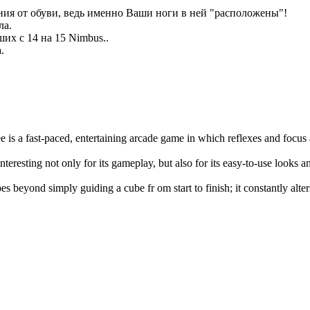
я от обуви, ведь именно Ваши ноги в ней "расположены"!
ла.
их с 14 на 15 Nimbus..
.
e is a fast-paced, entertaining arcade game in which reflexes and focus
interesting not only for its gameplay, but also for its easy-to-use looks 
es beyond simply guiding a cube fr om start to finish; it constantly alte