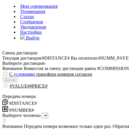
Мои соревнования
Упоминания
Статьи
Сообщения
Уведомления
Настройки
Выйти
Смена дистанции
Текущая дистанция:
#DISTANCE#
Вы оплатили:
#SUMM_PAYE
Выберите дистанцию
Внимание
Комиссия за смену дистанции равна #COMMISSION
С
условиями
трансфера номеров согласен
Далее
#VALUE##PRICE#
Передача номера
#DISTANCE#
#NUMBER#
Выберите человека
Внимание
Передача номера возможно только один раз. Обратная