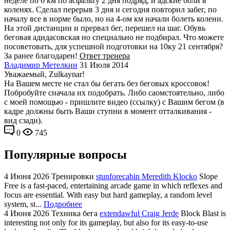
неделе по 6 км по асфальту 2 дня подряд, и адские боли в
коленях. Сделал перерыв 3 дня и сегодня повторил забег, по
началу все в норме было, но на 4-ом км начали болеть колени.
На этой дистанции и прервал бег, перешел на шаг. Обувь
беговая адидасовская но специально не подбирал. Что можете
посоветовать, для успешной подготовки на 10ку 21 сентября?
За ранее благодарен!
Ответ тренера
Владимир Метелкин
31 Июля 2014
Уважаемый, Zulkaynar!
На Вашем месте не стал бы бегать без беговых кроссовок!
Побробуйте сначала их подобрать. Либо саомстоятельно, либо
с моей помощью - пришлите видео (ссылку) с Вашим бегом (в
кадре должны быть Ваши ступни в момент отталкивания -
вид сзади).
0
745
Популярные вопросы
4 Июня 2026
Тренировки
stunforecabin Meredith Klocko
Slope
Free is a fast-paced, entertaining arcade game in which reflexes and
focus are essential. With easy but hard gameplay, a random level
system, st...
Подробнее
4 Июня 2026
Техника бега
extendawful Craig Jerde
Block Blast is
interesting not only for its gameplay, but also for its easy-to-use