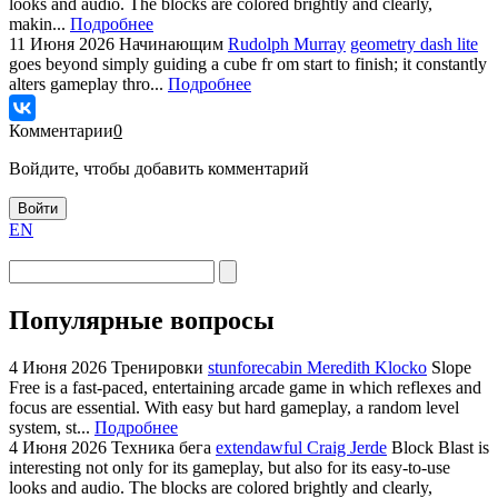
looks and audio. The blocks are colored brightly and clearly,
makin...
Подробнее
11 Июня 2026
Начинающим
Rudolph Murray
geometry dash lite
goes beyond simply guiding a cube fr om start to finish; it constantly
alters gameplay thro...
Подробнее
Комментарии
0
Войдите, чтобы добавить комментарий
Войти
EN
Популярные вопросы
4 Июня 2026
Тренировки
stunforecabin Meredith Klocko
Slope
Free is a fast-paced, entertaining arcade game in which reflexes and
focus are essential. With easy but hard gameplay, a random level
system, st...
Подробнее
4 Июня 2026
Техника бега
extendawful Craig Jerde
Block Blast is
interesting not only for its gameplay, but also for its easy-to-use
looks and audio. The blocks are colored brightly and clearly,