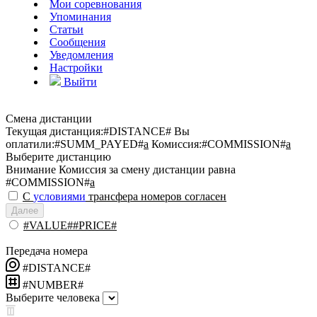
Мои соревнования
Упоминания
Статьи
Сообщения
Уведомления
Настройки
Выйти
Смена дистанции
Текущая дистанция:
#DISTANCE#
Вы
оплатили:
#SUMM_PAYED#
a
Комиссия:
#COMMISSION#
a
Выберите дистанцию
Внимание
Комиссия за смену дистанции равна
#COMMISSION#
a
С
условиями
трансфера номеров согласен
Далее
#VALUE##PRICE#
Передача номера
#DISTANCE#
#NUMBER#
Выберите человека