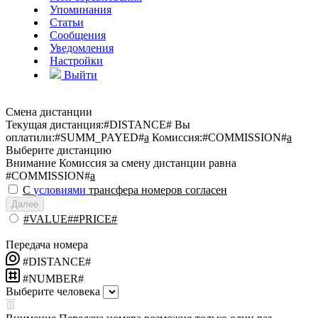
Упоминания
Статьи
Сообщения
Уведомления
Настройки
Выйти
Смена дистанции
Текущая дистанция:
#DISTANCE#
Вы
оплатили:
#SUMM_PAYED#
a
Комиссия:
#COMMISSION#
a
Выберите дистанцию
Внимание
Комиссия за смену дистанции равна
#COMMISSION#
a
С
условиями
трансфера номеров согласен
Далее
#VALUE##PRICE#
Передача номера
#DISTANCE#
#NUMBER#
Выберите человека