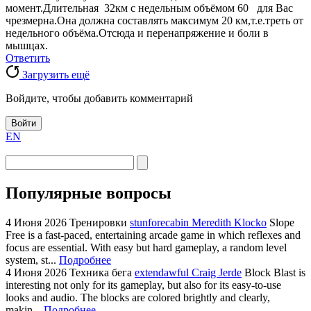
момент.Длительная 32км с недельным объёмом 60 для Вас
чрезмерна.Она должна составлять максимум 20 км,т.е.треть от
недельного объёма.Отсюда и перенапряжение и боли в
мышцах.
Ответить
Загрузить ещё
Войдите, чтобы добавить комментарий
Войти
EN
Популярные вопросы
4 Июня 2026
Тренировки
stunforecabin Meredith Klocko
Slope
Free is a fast-paced, entertaining arcade game in which reflexes and
focus are essential. With easy but hard gameplay, a random level
system, st...
Подробнее
4 Июня 2026
Техника бега
extendawful Craig Jerde
Block Blast is
interesting not only for its gameplay, but also for its easy-to-use
looks and audio. The blocks are colored brightly and clearly,
makin...
Подробнее