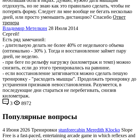
небольшая боль в икрах. Думаю, нужно дать мышцам
отдохнуть, но не знаю как это правильно сделать, чтобы не
потерять форму. Следует ли мне вообще не бегать несколько
дней, или просто уменьшить дистанцию? Спасибо
Ответ
тренера
Владимир Метелкин
28 Июля 2014
Сергей!
Есть ряд замечаний:
- длительную делать не более 40% от недельного объема
(оптимально - 30% ). Тогда и восстановление займет пару
дней, не неделю.
- при беге по рельефу нагрузку (километраж и темп) можно
снизить, если до этого тренировались на равнине.
- если восстановление затягивается можно сделать пешую
тренировку - "расходить мышцы". Продолжать тренировку до
устранения признаков невосстановления. Разумеется, в
последующие дни стараться не перебегивать, снизив
километраж.
3
8972
Популярные вопросы
4 Июня 2026
Тренировки
stunforecabin Meredith Klocko
Slope
Free is a fast-paced, entertaining arcade game in which reflexes and