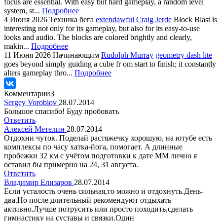
focus are essential. With easy but hard gameplay, a random level
system, st...
Подробнее
4 Июня 2026
Техника бега
extendawful Craig Jerde
Block Blast is
interesting not only for its gameplay, but also for its easy-to-use
looks and audio. The blocks are colored brightly and clearly,
makin...
Подробнее
11 Июня 2026
Начинающим
Rudolph Murray
geometry dash lite
goes beyond simply guiding a cube fr om start to finish; it constantly
alters gameplay thro...
Подробнее
Комментарии
3
Sergey Vorobiov
28.07.2014
Большое спасибо! Буду пробовать
Ответить
Алексей Метелин
28.07.2014
Отдохни чуток. Поделай растяжечку хорошую, на ютубе есть
комплексы по часу хатка-йога, помогает. А длинные
пробежки 32 км с учётом подготовки к дате ММ лично я
оставил бы примерно на 24, 31 августа.
Ответить
Владимир Елизаров
28.07.2014
Если усталость очень сильная,то можно и отдохнуть.День-
два.Но после длительный рекомендуют отдыхать
активно.Лучше потрусить или просто походить,сделать
гимнастику на суставы и связки.Один