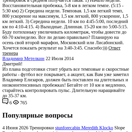
тренировок в среднем получается такая: 1) Начало недели.
Восстановительная пробежка, 5-8 км в легком темпе. (5:15 -
5:30 км) 2) Середина недели. Темповая. 1,5 км легкий темп,
800 ускорение на максимум, 1,5 км легкий, 800 ускорение, 1,5
км легкий. 3) Середина недели. 10 км по 4:45-5:00, последний
км по 4:10-4:15. 4) Выходные. Длинная. 15-20 км по 5:00-5:15.
Буду потихоньку увеличивать километраж, чтобы довести до
60-70 км/неделю. Все ли делаю правильно? Планирую на
осень свой второй марафон, Московский или Лисабонский.
Хочется показать результат на 3:40-3:45. Спасибо:)))
Ответ
тренера
Владимир Метелкин
22 Июля 2014
Дмитрий!
Из плана подготовки стоит убрать все темповые и скоростные
работы - футбол все покрывает, а акцент, как Вам уже заметил
Владимир Елизаров, должен быть поставлен на длительных и
низкоинтенсивных пробежках! Бегайте от 10 км и медленно,
старайтесь контролировать пульс. Длительную наращивайте
до 35-37 км.
6
765
Популярные вопросы
4 Июня 2026
Тренировки
stunforecabin Meredith Klocko
Slope