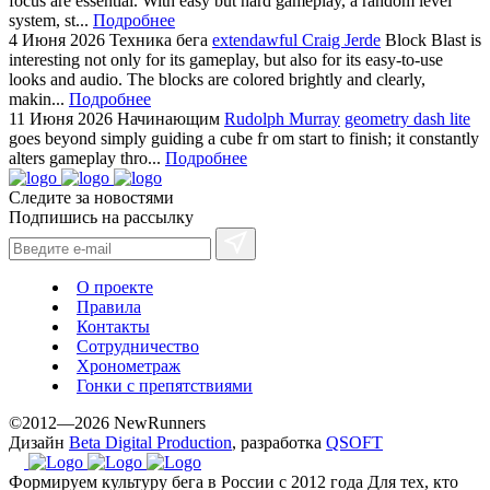
focus are essential. With easy but hard gameplay, a random level
system, st...
Подробнее
4 Июня 2026
Техника бега
extendawful Craig Jerde
Block Blast is
interesting not only for its gameplay, but also for its easy-to-use
looks and audio. The blocks are colored brightly and clearly,
makin...
Подробнее
11 Июня 2026
Начинающим
Rudolph Murray
geometry dash lite
goes beyond simply guiding a cube fr om start to finish; it constantly
alters gameplay thro...
Подробнее
Следите за новостями
Подпишись на рассылку
О проекте
Правила
Контакты
Сотрудничество
Хронометраж
Гонки с препятствиями
©2012—2026 NewRunners
Дизайн
Beta Digital Production
, разработка
QSOFT
Формируем культуру бега в России с 2012 года
Для тех, кто