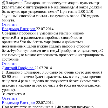
@Владимир Елизаров, не посоветуете модель пульсометра
(желательно с интеграцией в NikeRunning)? И каков должен
быть пульс при умеренном тэмпе? При темпе 5:00-5:10
"ручным" способом считал - получалось около 130 ударов/
минута.
Ответить
Владимир Елизаров
22.07.2014
Совершая пробежки в умеренном темпе и низком
пульсе,Вы и развивается аэробные способности
организма.Что бы бегать марафоны и добиваться
поставленных целей нужно сделать выбор в сторону
бега.Футбол тут совсем не в тему.Приобретите пульсометр.С
его помощью можно отслеживать прогресс и контролировать
состояние.
Ответить
Дмитрий Горбунов
22.07.2014
@Владимир Елизаров, 3:30 было бы очень круто для меня:)
80-90 очень тяжело будет нарастить, т.к. в силу ряда причин
чаще чем 4 раза в неделю не получается бегать (кроме того
дважды в неделю играю по часу в футбол на любительском
уровне).
За счет чего м
Ответить
Владимир Елизаров
22.07.2014
При результате на половинке в 1.40,марафон возможно