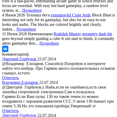
Free is a fast-paced, entertaining arcade game in which reflexes and
focus are essential. With easy but hard gameplay, a random level
system, st...
Подробнее
4 Июня 2026
Техника бега
extendawful Craig Jerde
Block Blast is
interesting not only for its gameplay, but also for its easy-to-use
looks and audio. The blocks are colored brightly and clearly,
makin...
Подробнее
11 Июня 2026
Начинающим
Rudolph Murray
geometry dash lite
goes beyond simply guiding a cube fr om start to finish; it constantly
alters gameplay thro...
Подробнее
Комментарии
6
Дмитрий Горбунов
22.07.2014
@Владимир Елизаров, Спасибо)) Попробую в интернете
найти что-нибудь. Про Гармин много положительных отзывов
слышал, кстати
Ответить
Владимир Елизаров
22.07.2014
@Дмитрий Горбунов,у Найк,если не ошибаюсь,есть своя
линейка спортивной электроники.Сам я пользуюсь
Гармин.Если Ваш пульс 130 на таком темпе,то можно
поздравить с хорошим развитием ССС.У меня 130 бывает при
темпе 5.30.Но это показания прибора.Умеренный эт
Ответить
Дмитрий Горбунов
22.07.2014