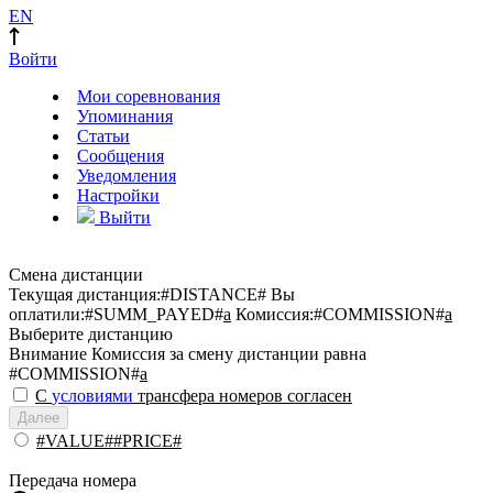
EN
Войти
Мои соревнования
Упоминания
Статьи
Сообщения
Уведомления
Настройки
Выйти
Смена дистанции
Текущая дистанция:
#DISTANCE#
Вы
оплатили:
#SUMM_PAYED#
a
Комиссия:
#COMMISSION#
a
Выберите дистанцию
Внимание
Комиссия за смену дистанции равна
#COMMISSION#
a
С
условиями
трансфера номеров согласен
Далее
#VALUE##PRICE#
Передача номера