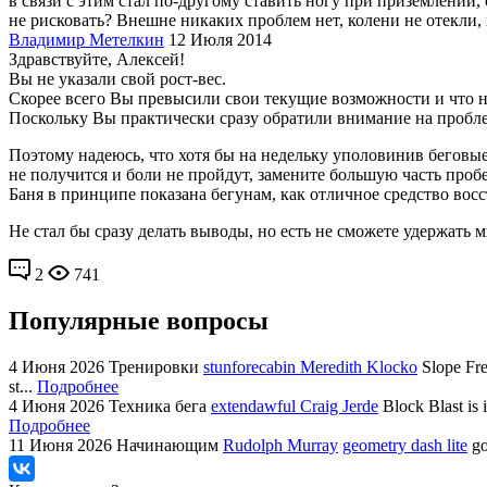
в связи с этим стал по-другому ставить ногу при приземлении
не рисковать? Внешне никаких проблем нет, колени не отекли,
Владимир Метелкин
12 Июля 2014
Здравствуйте, Алексей!
Вы не указали свой рост-вес.
Скорее всего Вы превысили свои текущие возможности и что н
Поскольку Вы практически сразу обратили внимание на пробле
Поэтому надеюсь, что хотя бы на недельку уполовинив беговы
не получится и боли не пройдут, замените большую часть пробе
Баня в принципе показана бегунам, как отличное средство восс
Не стал бы сразу делать выводы, но есть не сможете удержать 
2
741
Популярные вопросы
4 Июня 2026
Тренировки
stunforecabin Meredith Klocko
Slope Fre
st...
Подробнее
4 Июня 2026
Техника бега
extendawful Craig Jerde
Block Blast is 
Подробнее
11 Июня 2026
Начинающим
Rudolph Murray
geometry dash lite
go