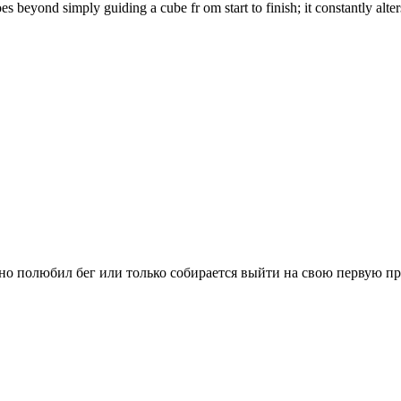
es beyond simply guiding a cube fr om start to finish; it constantly alte
вно полюбил бег или только собирается выйти на свою первую п