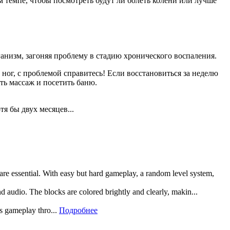
м темпе, чтобы посмотреть будут ли болеть колени или лучше
анизм, загоняя проблему в стадию хронического воспаления.
ог, с проблемой справитесь! Если восстановиться за неделю
ть массаж и посетить баню.
я бы двух месяцев...
 are essential. With easy but hard gameplay, a random level system,
and audio. The blocks are colored brightly and clearly, makin...
rs gameplay thro...
Подробнее