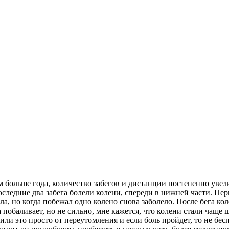
 больше года, количество забегов и дистанции постепенно увелич
следние два забега болели колени, спереди в нижней части. Пер
, но когда побежал одно колено снова заболело. После бега ко
побаливает, но не сильно, мне кажется, что колени стали чаще щ
или это просто от переутомления и если боль пройдет, то не бес