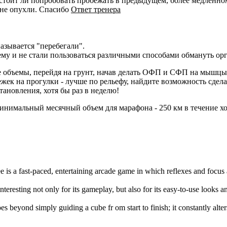
, стоит ли попробовать пробежать в предыдущем, более медленно
 не опухли. Спасибо
Ответ тренера
азывается "перебегали".
му и не стали пользоваться различными способами обмануть орг
е объемы, перейдя на грунт, начав делать ОФП и СФП на мышцы н
жек на прогулки - лучше по рельефу, найдите возможность сдела
тановления, хотя бы раз в неделю!
минимальный месячный объем для марафона - 250 км в течение хот
e is a fast-paced, entertaining arcade game in which reflexes and focus
interesting not only for its gameplay, but also for its easy-to-use looks 
es beyond simply guiding a cube fr om start to finish; it constantly alte