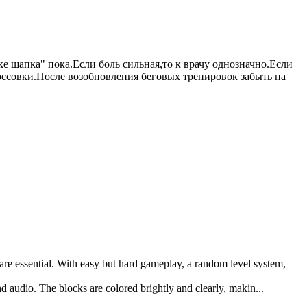
ке шапка" пока.Если боль сильная,то к врачу однозначно.Если
оссовки.После возобновления беговых тренировок забыть на
 are essential. With easy but hard gameplay, a random level system,
and audio. The blocks are colored brightly and clearly, makin...