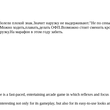
заболели плохой знак.Значит нарузку не выдерживают."Не по сень
ия.Можно ходить,плавать,делать ОФП.Возможно стоит сменить кр
рузку.На марафон в этом году забить.
e is a fast-paced, entertaining arcade game in which reflexes and focus
interesting not only for its gameplay, but also for its easy-to-use looks 