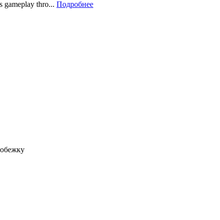
rs gameplay thro...
Подробнее
робежку