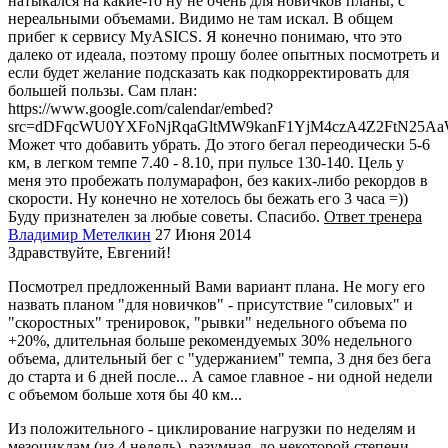
натыкался на какие-то ну не очень для новичков планы, с
нереальными объемами. Видимо не там искал. В общем
прибег к сервису MyASICS. Я конечно понимаю, что это
далеко от идеала, поэтому прошу более опытных посмотреть и
если будет желание подсказать как подкорректировать для
большей пользы. Сам план:
https://www.google.com/calendar/embed?
src=dDFqcWU0YXFoNjRqaGltMW9kanF1YjM4czA4Z2FtN25Aa
Может что добавить убрать. До этого бегал переодически 5-6
км, в легком темпе 7.40 - 8.10, при пульсе 130-140. Цель у
меня это пробежать полумарафон, без каких-либо рекордов в
скорости. Ну конечно не хотелось бы бежать его 3 часа =))
Буду признателен за любые советы. Спасибо.
Ответ тренера
Владимир Метелкин
27 Июня 2014
Здравствуйте, Евгений!
Посмотрел предложенный Вами вариант плана. Не могу его
назвать планом "для новичков" - присутствие "силовых" и
"скоростных" тренировок, "рывки" недельного объема по
+20%, длительная больше рекомендуемых 30% недельного
объема, длительный бег с "удержанием" темпа, 3 дня без бега
до старта и 6 дней после... А самое главное - ни одной недели
с объемом больше хотя бы 40 км...
Из положительного - циклирование нагрузки по неделям и
мезоциклам (из 4 недель), разумная, до некоторой степени