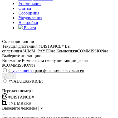
Упоминания
Статьи
Сообщения
Уведомления
Настройки
Выйти
Смена дистанции
Текущая дистанция:
#DISTANCE#
Вы
оплатили:
#SUMM_PAYED#
a
Комиссия:
#COMMISSION#
a
Выберите дистанцию
Внимание
Комиссия за смену дистанции равна
#COMMISSION#
a
С
условиями
трансфера номеров согласен
Далее
#VALUE##PRICE#
Передача номера
#DISTANCE#
#NUMBER#
Выберите человека