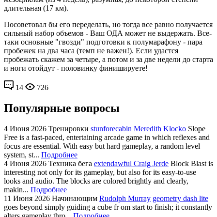
длительная (17 км).
Посоветовал бы его переделать, но тогда все равно получается
сильный набор объемов - Ваш ОДА может не выдержать. Все-
таки основные "гвозди" подготовки к полумарафону - пара
пробежек на два часа (темп не важен!). Если удастся
пробежать скажем за четыре, а потом и за две недели до старта
и ноги отойдут - половинку финишируете!
14
726
Популярные вопросы
4 Июня 2026
Тренировки
stunforecabin Meredith Klocko
Slope
Free is a fast-paced, entertaining arcade game in which reflexes and
focus are essential. With easy but hard gameplay, a random level
system, st...
Подробнее
4 Июня 2026
Техника бега
extendawful Craig Jerde
Block Blast is
interesting not only for its gameplay, but also for its easy-to-use
looks and audio. The blocks are colored brightly and clearly,
makin...
Подробнее
11 Июня 2026
Начинающим
Rudolph Murray
geometry dash lite
goes beyond simply guiding a cube fr om start to finish; it constantly
alters gameplay thro...
Подробнее