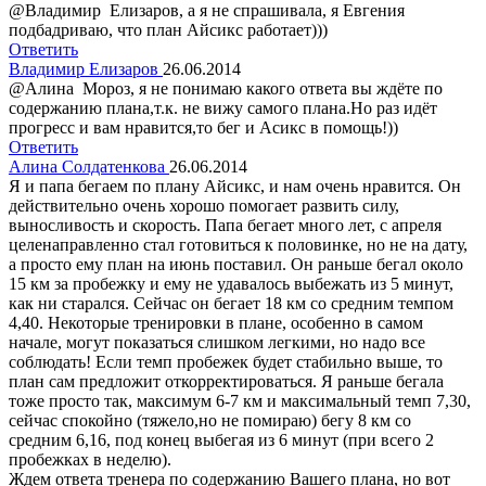
@Владимир Елизаров, а я не спрашивала, я Евгения
подбадриваю, что план Айсикс работает)))
Ответить
Владимир Елизаров
26.06.2014
@Алина Мороз, я не понимаю какого ответа вы ждёте по
содержанию плана,т.к. не вижу самого плана.Но раз идёт
прогресс и вам нравится,то бег и Асикс в помощь!))
Ответить
Алина Солдатенкова
26.06.2014
Я и папа бегаем по плану Айсикс, и нам очень нравится. Он
действительно очень хорошо помогает развить силу,
выносливость и скорость. Папа бегает много лет, с апреля
целенаправленно стал готовиться к половинке, но не на дату,
а просто ему план на июнь поставил. Он раньше бегал около
15 км за пробежку и ему не удавалось выбежать из 5 минут,
как ни старался. Сейчас он бегает 18 км со средним темпом
4,40. Некоторые тренировки в плане, особенно в самом
начале, могут показаться слишком легкими, но надо все
соблюдать! Если темп пробежек будет стабильно выше, то
план сам предложит откорректироваться. Я раньше бегала
тоже просто так, максимум 6-7 км и максимальный темп 7,30,
сейчас спокойно (тяжело,но не помираю) бегу 8 км со
средним 6,16, под конец выбегая из 6 минут (при всего 2
пробежках в неделю).
Ждем ответа тренера по содержанию Вашего плана, но вот