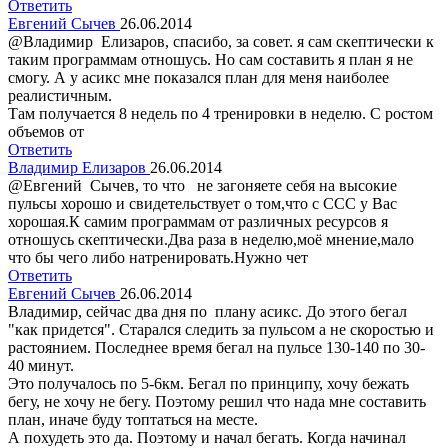
Ответить
Евгений Сычев
26.06.2014
@Владимир Елизаров, спасибо, за совет. я сам скептически к
таким программам отношусь. Но сам составить я план я не
смогу. А у асикс мне показался план для меня наиболее
реалистичным.
Там получается 8 недель по 4 тренировки в неделю. С ростом
объемов от
Ответить
Владимир Елизаров
26.06.2014
@Евгений Сычев, то что не загоняете себя на высокие
пульсы хорошо и свидетельствует о том,что с ССС у Вас
хорошая.К самим программам от различных ресурсов я
отношусь скептически.Два раза в неделю,моё мнение,мало
что бы чего либо натренировать.Нужно чет
Ответить
Евгений Сычев
26.06.2014
Владимир, сейчас два дня по плану асикс. До этого бегал
"как придется". Старался следить за пульсом а не скоростью и
растоянием. Последнее время бегал на пульсе 130-140 по 30-
40 минут.
Это получалось по 5-6км. Бегал по принципу, хочу бежать
бегу, не хочу не бегу. Поэтому решил что нада мне составить
план, иначе буду топтаться на месте.
А похудеть это да. Поэтому и начал бегать. Когда начинал