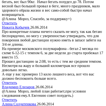
бегать, вес был 90кг. Начал бегать похудел до 78. Потом
весной был большой провал в беге, много праздников, мало
здорового образа жизни и вес само-собой быстро начал
возвращаться.
@Алина Мороз, Спасибо, за поддержку+)
Ответить
Никита Кобычев
26.06.2014
Про конкретные планы ничего сказать не могу, так как бегаю
беспорядочно, но могу с уверенностью утверждать, что для
покорения любой дистанции нужно иметь в запасе забеги на
3/4 ее длины.
На примере московского полумарафона - бегал 2 месяца по
схеме 6-12-15 с темпом 6, за две недели до старта пробежал 17
вместо 15.
Прошел дистанцию за 2:08, то есть с тем же средним темпом.
Несмотря на жару и больший километраж все прошло
довольно легко.
А еще у вас примерно 13 кило лишнего веса, вот что вас
должно беспокоить больше всего.
Ответить
Владимир Елизаров
26.06.2014
@Алина Мороз, любой план работает,при условии
следования ему.А Евгению совет похудеть.)
Ответить
Алина Солдатенкова
26.06.2014