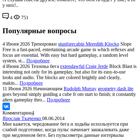
у них!..
4
751
Популярные вопросы
4 Июня 2026
Тренировки
stunforecabin Meredith Klocko
Slope
Free is a fast-paced, entertaining arcade game in which reflexes and
focus are essential. With easy but hard gameplay, a random level
system, st...
Подробнее
4 Июня 2026
Техника бега
extendawful Craig Jerde
Block Blast is
interesting not only for its gameplay, but also for its easy-to-use
looks and audio. The blocks are colored brightly and clearly,
makin...
Подробнее
11 Июня 2026
Начинающим
Rudolph Murray
geometry dash lite
goes beyond simply guiding a cube fr om start to finish; it constantly
alters gameplay thro...
Подробнее
Комментарии
4
Ярослав Ткаченко
08.06.2014
Мне кажется, чередование бега и ходьбы используется при
слабой подготовке, когда пульс начинает зашкаливать даже
при медленном беге. Без пульсометра данные интервалы