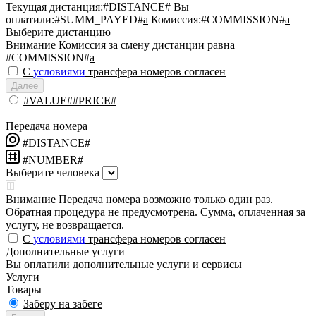
Текущая дистанция:
#DISTANCE#
Вы
оплатили:
#SUMM_PAYED#
a
Комиссия:
#COMMISSION#
a
Выберите дистанцию
Внимание
Комиссия за смену дистанции равна
#COMMISSION#
a
С
условиями
трансфера номеров согласен
Далее
#VALUE##PRICE#
Передача номера
#DISTANCE#
#NUMBER#
Выберите человека
Внимание
Передача номера возможно только один раз.
Обратная процедура не предусмотрена. Сумма, оплаченная за
услугу, не возвращается.
С
условиями
трансфера номеров согласен
Дополнительные услуги
Вы оплатили дополнительные услуги и сервисы
Услуги
Товары
Заберу на забеге