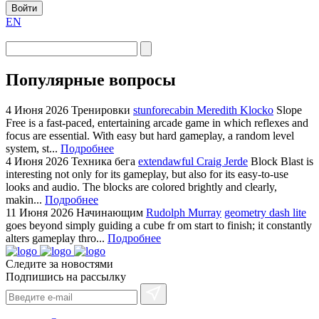
Войти
EN
Популярные вопросы
4 Июня 2026
Тренировки
stunforecabin Meredith Klocko
Slope
Free is a fast-paced, entertaining arcade game in which reflexes and
focus are essential. With easy but hard gameplay, a random level
system, st...
Подробнее
4 Июня 2026
Техника бега
extendawful Craig Jerde
Block Blast is
interesting not only for its gameplay, but also for its easy-to-use
looks and audio. The blocks are colored brightly and clearly,
makin...
Подробнее
11 Июня 2026
Начинающим
Rudolph Murray
geometry dash lite
goes beyond simply guiding a cube fr om start to finish; it constantly
alters gameplay thro...
Подробнее
Следите за новостями
Подпишись на рассылку