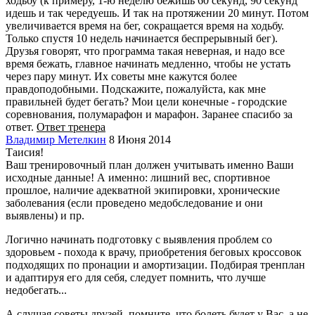
ходьбу (к примеру, 1-ю неделю бежишь 60 секунд, 90 секунд
идешь и так чередуешь. И так на протяжении 20 минут. Потом
увеличивается время на бег, сокращается время на ходьбу.
Только спустя 10 недель начинается беспрерывный бег).
Друзья говорят, что программа такая неверная, и надо все
время бежать, главное начинать медленно, чтобы не устать
через пару минут. Их советы мне кажутся более
правдоподобными. Подскажите, пожалуйста, как мне
правильней будет бегать? Мои цели конечные - городские
соревнования, полумарафон и марафон. Заранее спасибо за
ответ.
Ответ тренера
Владимир Метелкин
8 Июня 2014
Таисия!
Ваш тренировочный план должен учитывать именно Ваши
исходные данные! А именно: лишний вес, спортивное
прошлое, наличие адекватной экипировки, хронические
заболевания (если проведено медобследование и они
выявлены) и пр.
Логично начинать подготовку с выявления проблем со
здоровьем - похода к врачу, приобретения беговых кроссовок
подходящих по пронации и амортизации. Подбирая тренплан
и адаптируя его для себя, следует помнить, что лучше
недобегать...
А слушая советы друзей, помните, что болеть будет у Вас, а не