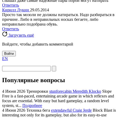
слышал даже самые надежные пары порой могут натирать
Ответить
Кирилл Лукин
29.05.2014
Просто так мозоли не должны натираться. Надо разбираться в
причине. Либо в неправильных носках бегаете, либо
неправильно подобрана обувь.
Ответить
Загрузить ещё
Войдите, чтобы добавить комментарий
Войти
EN
Популярные вопросы
4 Июня 2026
Тренировки
stunforecabin Meredith Klocko
Slope
Free is a fast-paced, entertaining arcade game in which reflexes and
focus are essential. With easy but hard gameplay, a random level
system, st...
Подробнее
4 Июня 2026
Техника бега
extendawful Craig Jerde
Block Blast is
interesting not only for its gameplay, but also for its easy-to-use