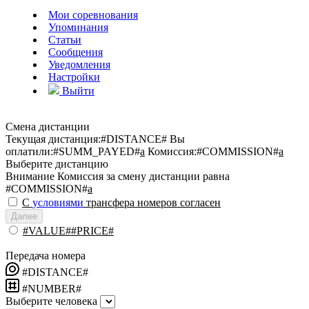
Мои соревнования
Упоминания
Статьи
Сообщения
Уведомления
Настройки
Выйти
Смена дистанции
Текущая дистанция:
#DISTANCE#
Вы
оплатили:
#SUMM_PAYED#
a
Комиссия:
#COMMISSION#
a
Выберите дистанцию
Внимание
Комиссия за смену дистанции равна
#COMMISSION#
a
С
условиями
трансфера номеров согласен
Далее
#VALUE##PRICE#
Передача номера
#DISTANCE#
#NUMBER#
Выберите человека