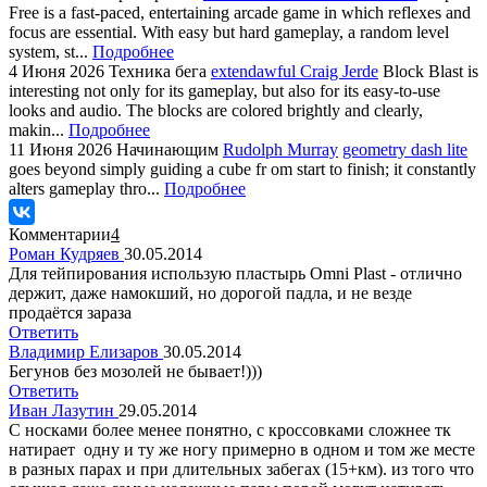
Free is a fast-paced, entertaining arcade game in which reflexes and
focus are essential. With easy but hard gameplay, a random level
system, st...
Подробнее
4 Июня 2026
Техника бега
extendawful Craig Jerde
Block Blast is
interesting not only for its gameplay, but also for its easy-to-use
looks and audio. The blocks are colored brightly and clearly,
makin...
Подробнее
11 Июня 2026
Начинающим
Rudolph Murray
geometry dash lite
goes beyond simply guiding a cube fr om start to finish; it constantly
alters gameplay thro...
Подробнее
Комментарии
4
Роман Кудряев
30.05.2014
Для тейпирования использую пластырь Omni Plast - отлично
держит, даже намокший, но дорогой падла, и не везде
продаётся зараза
Ответить
Владимир Елизаров
30.05.2014
Бегунов без мозолей не бывает!)))
Ответить
Иван Лазутин
29.05.2014
С носками более менее понятно, с кроссовками сложнее тк
натирает одну и ту же ногу примерно в одном и том же месте
в разных парах и при длительных забегах (15+км). из того что