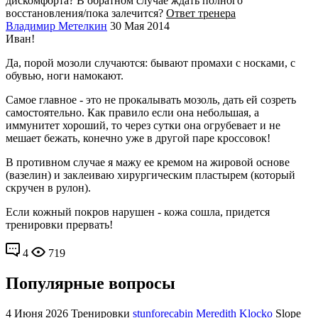
дискомфорта? В обратном случае ждать полного
восстановления/пока залечится?
Ответ тренера
Владимир Метелкин
30 Мая 2014
Иван!
Да, порой мозоли случаются: бывают промахи с носками, с
обувью, ноги намокают.
Самое главное - это не прокалывать мозоль, дать ей созреть
самостоятельно. Как правило если она небольшая, а
иммунитет хороший, то через сутки она огрубевает и не
мешает бежать, конечно уже в другой паре кроссовок!
В противном случае я мажу ее кремом на жировой основе
(вазелин) и заклеиваю хирургическим пластырем (который
скручен в рулон).
Если кожный покров нарушен - кожа сошла, придется
тренировки прервать!
4
719
Популярные вопросы
4 Июня 2026
Тренировки
stunforecabin Meredith Klocko
Slope