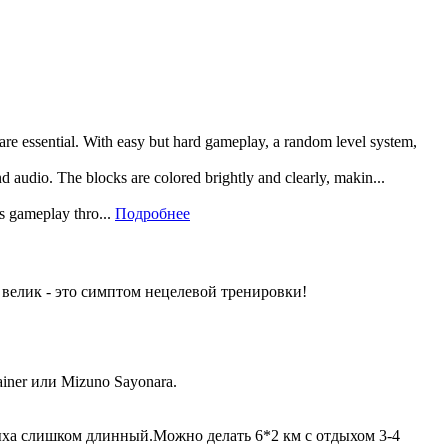
 are essential. With easy but hard gameplay, a random level system,
and audio. The blocks are colored brightly and clearly, makin...
rs gameplay thro...
Подробнее
 велик - это симптом нецелевой тренировки!
iner или Mizuno Sayonara.
дыха слишком длинный.Можно делать 6*2 км с отдыхом 3-4