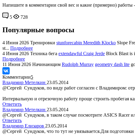
Напишите в комментарии свой вес и какие (примерно) работы 
5
728
Популярные вопросы
4 Июня 2026
Тренировки
stunforecabin Meredith Klocko
Slope Fre
st...
Подробнее
4 Июня 2026
Техника бега
extendawful Craig Jerde
Block Blast is 
Подробнее
11 Июня 2026
Начинающим
Rudolph Murray
geometry dash lite
go
Комментарии
5
Владимир Метелкин
23.05.2014
@Сергей Сундуков, по виду работ согласен с Владимиром: отре
Интервальную и отрезочную работу проще строить пробегая 
Ответить
Владимир Метелкин
23.05.2014
@Сергей Сундуков, в таком случае посмотрите ASICS Racer или
Ответить
Владимир Елизаров
23.05.2014
@Сергей Сундуков, что то тут не увязывается.Для подготовки