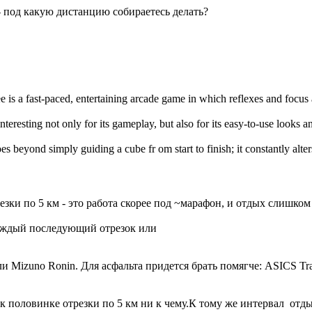
- под какую дистанцию собираетесь делать?
e is a fast-paced, entertaining arcade game in which reflexes and focus
interesting not only for its gameplay, but also for its easy-to-use looks 
es beyond simply guiding a cube fr om start to finish; it constantly alte
зки по 5 км - это работа скорее под ~марафон, и отдых слишком
каждый последующий отрезок или
 Mizuno Ronin. Для асфальта придется брать помягче: ASICS Tra
 к половинке отрезки по 5 км ни к чему.К тому же интервал от