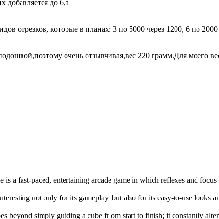
х добавляется до 6,а
дов отрезков, которые в планах: 3 по 5000 через 1200, 6 по 2000 
 подошвой,поэтому очень отзывчивая,вес 220 грамм.Для моего ве
e is a fast-paced, entertaining arcade game in which reflexes and focus
interesting not only for its gameplay, but also for its easy-to-use looks 
es beyond simply guiding a cube fr om start to finish; it constantly alte