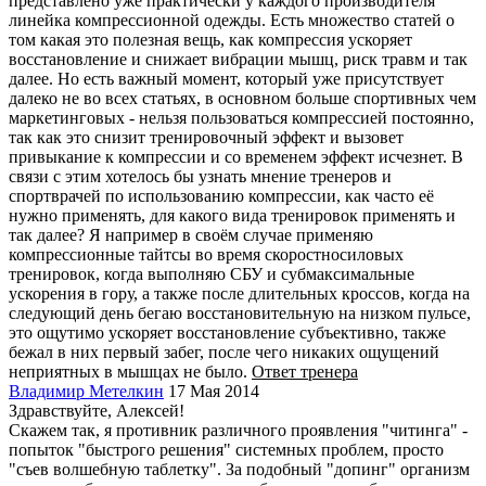
представлено уже практически у каждого производителя
линейка компрессионной одежды. Есть множество статей о
том какая это полезная вещь, как компрессия ускоряет
восстановление и снижает вибрации мышц, риск травм и так
далее. Но есть важный момент, который уже присутствует
далеко не во всех статьях, в основном больше спортивных чем
маркетинговых - нельзя пользоваться компрессией постоянно,
так как это снизит тренировочный эффект и вызовет
привыкание к компрессии и со временем эффект исчезнет. В
связи с этим хотелось бы узнать мнение тренеров и
спортврачей по использованию компрессии, как часто её
нужно применять, для какого вида тренировок применять и
так далее? Я например в своём случае применяю
компрессионные тайтсы во время скоростносиловых
тренировок, когда выполняю СБУ и субмаксимальные
ускорения в гору, а также после длительных кроссов, когда на
следующий день бегаю восстановительную на низком пульсе,
это ощутимо ускоряет восстановление субъективно, также
бежал в них первый забег, после чего никаких ощущений
неприятных в мышцах не было.
Ответ тренера
Владимир Метелкин
17 Мая 2014
Здравствуйте, Алексей!
Скажем так, я противник различного проявления "читинга" -
попыток "быстрого решения" системных проблем, просто
"съев волшебную таблетку". За подобный "допинг" организм