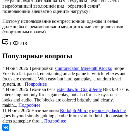
все равно будет расплачиваться в будущем, ведь боль - это
выработанный эволюцией вид "обратной связи",
позволяющий адекватно оценить нагрузку!
Поэтому использование компрессионной одежды и белья
должно быть рекомендовано медицинскими специалистами
(спортивным врачом).
1
718
Популярные вопросы
4 Июня 2026
Тренировки
stunforecabin Meredith Klocko
Slope
Free is a fast-paced, entertaining arcade game in which reflexes and
focus are essential. With easy but hard gameplay, a random level
system, st...
Подробнее
4 Июня 2026
Техника бега
extendawful Craig Jerde
Block Blast is
interesting not only for its gameplay, but also for its easy-to-use
looks and audio. The blocks are colored brightly and clearly,
makin...
Подробнее
11 Июня 2026
Начинающим
Rudolph Murray
geometry dash lite
goes beyond simply guiding a cube fr om start to finish; it constantly
alters gameplay thro...
Подробнее