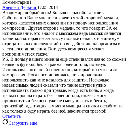
Комментарии
1
Алексей Дервиш
17.05.2014
Владимир, добрый день! Большое спасибо за ответ.
Собственно Ваше мнение и является той стороной медали,
которая касается моих опасений по поводу использования
компрессии. Другая сторона медали, то что говорит ЗА её
использование, это аналог с массажем ведь массаж является
таблеткой которая имеет массу положительных и минимум
отрицательных последствий по воздействию на организм в
части восстановления. Вот здесь компрессия может
восприниматься также.
P.S. В пользу вашего мнения ещё сталкивался давно со схожей
вещью в футбол. Была травма голеностопа, потянул.
Использовал аптечный голеностоп, который по сути та же
компрессия. Нога восстановилась, но я продолжал
использовать как мне казалось для защиты. Несколько
независимых людей сказали что такие штуки нужно
использовать только при травме, когда есть боль, а когда
травма прошла играть без голеностопа, иначе я могу
привыкнуть и без него уже не смогу играть и бегать,
произойдёт адаптация, а у меня мышцы и связки ослабнут и
как только я буду играть без неё, закончится травмой.
Ответить
Загрузить ещё