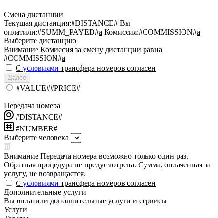
Смена дистанции
Текущая дистанция:
#DISTANCE#
Вы
оплатили:
#SUMM_PAYED#
a
Комиссия:
#COMMISSION#
a
Выберите дистанцию
Внимание
Комиссия за смену дистанции равна
#COMMISSION#
a
С
условиями
трансфера номеров согласен
Далее
#VALUE##PRICE#
Передача номера
#DISTANCE#
#NUMBER#
Выберите человека
Внимание
Передача номера возможно только один раз.
Обратная процедура не предусмотрена. Сумма, оплаченная за
услугу, не возвращается.
С
условиями
трансфера номеров согласен
Дополнительные услуги
Вы оплатили дополнительные услуги и сервисы
Услуги