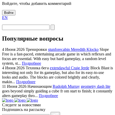
Войдите, чтобы добавить комментарий
Войти
EN
Популярные вопросы
4 Июня 2026
Тренировки
stunforecabin Meredith Klocko
Slope
Free is a fast-paced, entertaining arcade game in which reflexes and
focus are essential. With easy but hard gameplay, a random level
system, st...
Подробнее
4 Июня 2026
Техника бега
extendawful Craig Jerde
Block Blast is
interesting not only for its gameplay, but also for its easy-to-use
looks and audio. The blocks are colored brightly and clearly,
makin...
Подробнее
11 Июня 2026
Начинающим
Rudolph Murray
geometry dash lite
goes beyond simply guiding a cube fr om start to finish; it constantly
alters gameplay thro...
Подробнее
Следите за новостями
Подпишись на рассылку