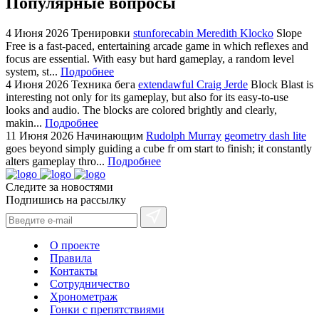
Популярные вопросы
4 Июня 2026
Тренировки
stunforecabin Meredith Klocko
Slope
Free is a fast-paced, entertaining arcade game in which reflexes and
focus are essential. With easy but hard gameplay, a random level
system, st...
Подробнее
4 Июня 2026
Техника бега
extendawful Craig Jerde
Block Blast is
interesting not only for its gameplay, but also for its easy-to-use
looks and audio. The blocks are colored brightly and clearly,
makin...
Подробнее
11 Июня 2026
Начинающим
Rudolph Murray
geometry dash lite
goes beyond simply guiding a cube fr om start to finish; it constantly
alters gameplay thro...
Подробнее
Следите за новостями
Подпишись на рассылку
О проекте
Правила
Контакты
Сотрудничество
Хронометраж
Гонки с препятствиями