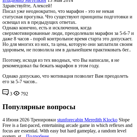
Владимир Метелкин
13 Мая 2014
Здравствуйте, Алексей!
Писал уже неоднократно, что марафон - это не некая
статусная прогулка. Что существуют принципы подготовки и
освещал их в предыдущих ответах.
Однако конечно, есть и исключения, когда
сверхмотивированные люди, преодолевали марафон за 5-6-7 и
даже 8 часов - порой контрольное время старта это допускает.
Но для многих из них, та цена, которую они заплатили своим
здоровьем, не позволила им в дальнейшем практиковать бег..
Поэтому, исходя из тех вводных, что Вы написали, я не
рекомендовал бы бежать марафон в этом году.
Однако допускаю, что мотивация позволит Вам преодолеть
его за 5-7 часов..
3
792
Популярные вопросы
4 Июня 2026
Тренировки
stunforecabin Meredith Klocko
Slope
Free is a fast-paced, entertaining arcade game in which reflexes and
focus are essential. With easy but hard gameplay, a random level
system, st...
Подробнее