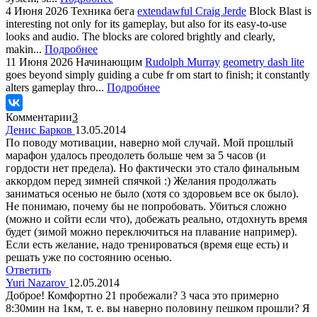
4 Июня 2026
Техника бега
extendawful Craig Jerde
Block Blast is
interesting not only for its gameplay, but also for its easy-to-use
looks and audio. The blocks are colored brightly and clearly,
makin...
Подробнее
11 Июня 2026
Начинающим
Rudolph Murray
geometry dash lite
goes beyond simply guiding a cube fr om start to finish; it constantly
alters gameplay thro...
Подробнее
Комментарии
3
Денис Барков
13.05.2014
По поводу мотивации, наверно мой случай. Мой прошлый
марафон удалось преодолеть больше чем за 5 часов (и
гордости нет предела). Но фактически это стало финальным
аккордом перед зимней спячкой :) Желания продолжать
заниматься осенью не было (хотя со здоровьем все ок было).
Не понимаю, почему бы не попробовать. Убиться сложно
(можно и сойти если что), добежать реально, отдохнуть время
будет (зимой можно переключиться на плавание например).
Если есть желание, надо тренироваться (время еще есть) и
решать уже по состоянию осенью.
Ответить
Yuri Nazarov
12.05.2014
Доброе! Комфортно 21 пробежали? 3 часа это примерно
8:30мин на 1км, т. е. вы наверно половину пешком прошли? Я