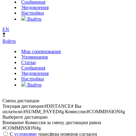
Сообщения
Уведомления
Настройки
Выйти
EN
Войти
Мои соревнования
Упоминания
Статьи
Сообщения
Уведомления
Настройки
Выйти
Смена дистанции
Текущая дистанция:
#DISTANCE#
Вы
оплатили:
#SUMM_PAYED#
a
Комиссия:
#COMMISSION#
a
Выберите дистанцию
Внимание
Комиссия за смену дистанции равна
#COMMISSION#
a
С
условиями
трансфера номеров согласен