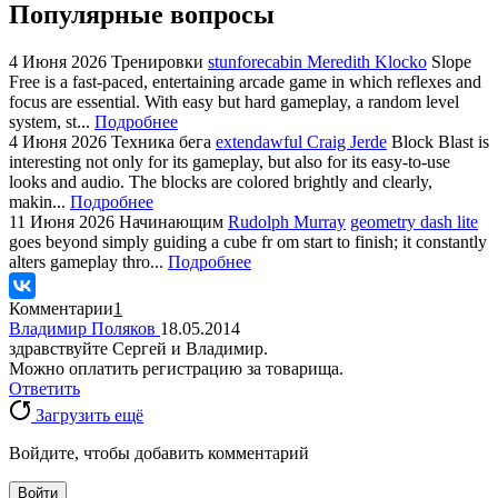
Популярные вопросы
4 Июня 2026
Тренировки
stunforecabin Meredith Klocko
Slope
Free is a fast-paced, entertaining arcade game in which reflexes and
focus are essential. With easy but hard gameplay, a random level
system, st...
Подробнее
4 Июня 2026
Техника бега
extendawful Craig Jerde
Block Blast is
interesting not only for its gameplay, but also for its easy-to-use
looks and audio. The blocks are colored brightly and clearly,
makin...
Подробнее
11 Июня 2026
Начинающим
Rudolph Murray
geometry dash lite
goes beyond simply guiding a cube fr om start to finish; it constantly
alters gameplay thro...
Подробнее
Комментарии
1
Владимир Поляков
18.05.2014
здравствуйте Сергей и Владимир.
Можно оплатить регистрацию за товарища.
Ответить
Загрузить ещё
Войдите, чтобы добавить комментарий
Войти