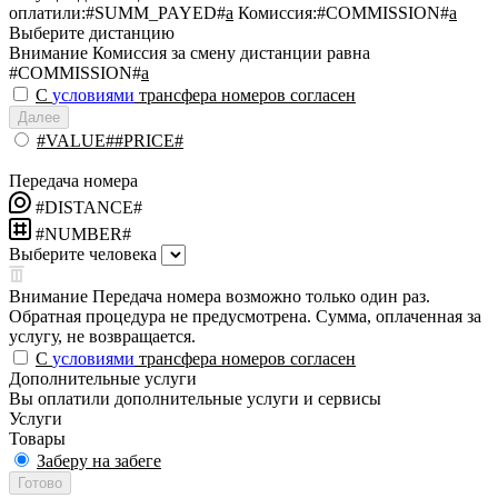
оплатили:
#SUMM_PAYED#
a
Комиссия:
#COMMISSION#
a
Выберите дистанцию
Внимание
Комиссия за смену дистанции равна
#COMMISSION#
a
С
условиями
трансфера номеров согласен
Далее
#VALUE##PRICE#
Передача номера
#DISTANCE#
#NUMBER#
Выберите человека
Внимание
Передача номера возможно только один раз.
Обратная процедура не предусмотрена. Сумма, оплаченная за
услугу, не возвращается.
С
условиями
трансфера номеров согласен
Дополнительные услуги
Вы оплатили дополнительные услуги и сервисы
Услуги
Товары
Заберу на забеге
Готово