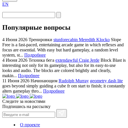
EN
Популярные вопросы
4 Июня 2026
Тренировки
stunforecabin Meredith Klocko
Slope
Free is a fast-paced, entertaining arcade game in which reflexes and
focus are essential. With easy but hard gameplay, a random level
system, st...
Подробнее
4 Июня 2026
Техника бега
extendawful Craig Jerde
Block Blast is
interesting not only for its gameplay, but also for its easy-to-use
looks and audio. The blocks are colored brightly and clearly,
makin...
Подробнее
11 Июня 2026
Начинающим
Rudolph Murray
geometry dash lite
goes beyond simply guiding a cube fr om start to finish; it constantly
alters gameplay thro...
Подробнее
Следите за новостями
Подпишись на рассылку
О проекте