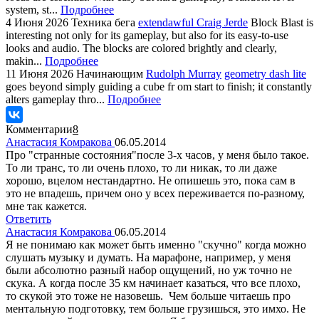
system, st...
Подробнее
4 Июня 2026
Техника бега
extendawful Craig Jerde
Block Blast is
interesting not only for its gameplay, but also for its easy-to-use
looks and audio. The blocks are colored brightly and clearly,
makin...
Подробнее
11 Июня 2026
Начинающим
Rudolph Murray
geometry dash lite
goes beyond simply guiding a cube fr om start to finish; it constantly
alters gameplay thro...
Подробнее
Комментарии
8
Анастасия Комракова
06.05.2014
Про "странные состояния"после 3-х часов, у меня было такое.
То ли транс, то ли очень плохо, то ли никак, то ли даже
хорошо, вцелом нестандартно. Не опишешь это, пока сам в
это не впадешь, причем оно у всех переживается по-разному,
мне так кажется.
Ответить
Анастасия Комракова
06.05.2014
Я не понимаю как может быть именно "скучно" когда можно
слушать музыку и думать. На марафоне, например, у меня
были абсолютно разный набор ощущений, но уж точно не
скука. А когда после 35 км начинает казаться, что все плохо,
то скукой это тоже не назовешь. Чем больше читаешь про
ментальную подготовку, тем больше грузишься, это имхо. Не