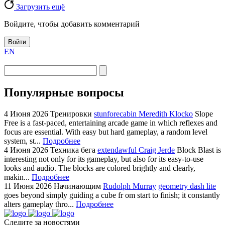
Загрузить ещё
Войдите, чтобы добавить комментарий
Войти
EN
Популярные вопросы
4 Июня 2026
Тренировки
stunforecabin Meredith Klocko
Slope
Free is a fast-paced, entertaining arcade game in which reflexes and
focus are essential. With easy but hard gameplay, a random level
system, st...
Подробнее
4 Июня 2026
Техника бега
extendawful Craig Jerde
Block Blast is
interesting not only for its gameplay, but also for its easy-to-use
looks and audio. The blocks are colored brightly and clearly,
makin...
Подробнее
11 Июня 2026
Начинающим
Rudolph Murray
geometry dash lite
goes beyond simply guiding a cube fr om start to finish; it constantly
alters gameplay thro...
Подробнее
Следите за новостями