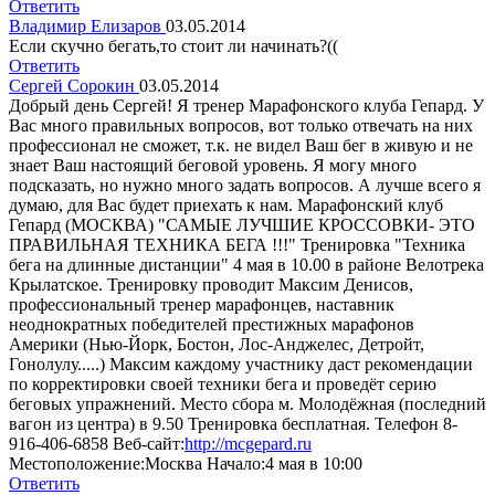
Ответить
Владимир Елизаров
03.05.2014
Если скучно бегать,то стоит ли начинать?((
Ответить
Сергей Сорокин
03.05.2014
Добрый день Сергей! Я тренер Марафонского клуба Гепард. У
Вас много правильных вопросов, вот только отвечать на них
профессионал не сможет, т.к. не видел Ваш бег в живую и не
знает Ваш настоящий беговой уровень. Я могу много
подсказать, но нужно много задать вопросов. А лучше всего я
думаю, для Вас будет приехать к нам. Марафонский клуб
Гепард (МОСКВА) "САМЫЕ ЛУЧШИЕ КРОССОВКИ- ЭТО
ПРАВИЛЬНАЯ ТЕХНИКА БЕГА !!!" Тренировка "Техника
бега на длинные дистанции" 4 мая в 10.00 в районе Велотрека
Крылатское. Тренировку проводит Максим Денисов,
профессиональный тренер марафонцев, наставник
неоднократных победителей престижных марафонов
Америки (Нью-Йорк, Бостон, Лос-Анджелес, Детройт,
Гонолулу.....) Максим каждому участнику даст рекомендации
по корректировки своей техники бега и проведёт серию
беговых упражнений. Место сбора м. Молодёжная (последний
вагон из центра) в 9.50 Тренировка бесплатная. Телефон 8-
916-406-6858 Веб-сайт:
http://mcgepard.ru
Местоположение:Москва Начало:4 мая в 10:00
Ответить