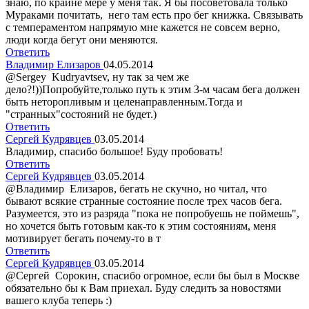
знаю, по крайне мере у меня так. Я бы посоветовала только
Мураками почитать, него там есть про бег книжка. Связывать
с темпераментом напрямую мне кажется не совсем верно,
люди когда бегут они меняются.
Ответить
Владимир Елизаров
04.05.2014
@Sergey Kudryavtsev, ну так за чем же
дело?!))Попробуйте,только путь к этим 3-м часам бега должен
быть неторопливым и целенаправленным.Тогда и
"странных"состояний не будет.)
Ответить
Сергей Кудрявцев
03.05.2014
Владимир, спасибо большое! Буду пробовать!
Ответить
Сергей Кудрявцев
03.05.2014
@Владимир Елизаров, бегать не скучно, но читал, что
бывают всякие странные состояние после трех часов бега.
Разумеется, это из разряда "пока не попробуешь не поймешь",
но хочется быть готовым как-то к этим состояниям, меня
мотивирует бегать почему-то в т
Ответить
Сергей Кудрявцев
03.05.2014
@Сергей Сорокин, спасибо огромное, если бы был в Москве
обязательно бы к Вам приехал. Буду следить за новостями
вашего клуба теперь :)