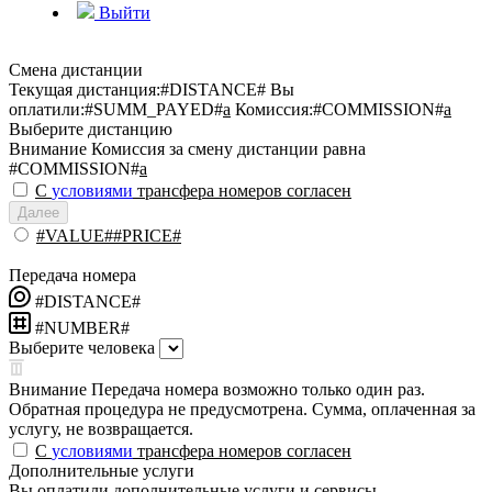
Выйти
Смена дистанции
Текущая дистанция:
#DISTANCE#
Вы
оплатили:
#SUMM_PAYED#
a
Комиссия:
#COMMISSION#
a
Выберите дистанцию
Внимание
Комиссия за смену дистанции равна
#COMMISSION#
a
С
условиями
трансфера номеров согласен
Далее
#VALUE##PRICE#
Передача номера
#DISTANCE#
#NUMBER#
Выберите человека
Внимание
Передача номера возможно только один раз.
Обратная процедура не предусмотрена. Сумма, оплаченная за
услугу, не возвращается.
С
условиями
трансфера номеров согласен
Дополнительные услуги
Вы оплатили дополнительные услуги и сервисы