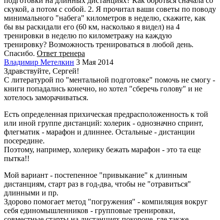
подготовки на длинных дистанциях? Как бороться сначала со
скукой, а потом с собой. 2. Я прочитал ваши советы по поводу
минимального "набега" километров в неделю, скажите, как
бы вы раскидали его (60 км, насколько я видел) на 4
тренировки в неделю по километражу на каждую
тренировку? Возможность тренироваться в любой день.
Спасибо.
Ответ тренера
Владимир Метелкин
3 Мая 2014
Здравствуйте, Сергей!
С литературой по "ментальной подготовке" помочь не смогу -
книги попадались конечно, но хотел "сберечь голову" и не
хотелось заморачиваться.
Есть определенная прихическая предрасположенность к той
или иной группе дистанций: холерик - однозначно спринт,
флегматик - марафон и длиннее. Остальные - дистанции
посередине.
Поэтому, например, холерику бежать марафон - это та еще
пытка!!
Мой вариант - постепенное "привыкание" к длинным
дистанциям, старт раз в год-два, чтобы не "отравиться"
длинными и пр.
Здорово помогает метод "погружения" - компиляция вокруг
себя единомышленников - групповые тренировки,
совместные старты на дистанциях покороче, где также