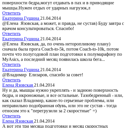
поверхности бедра,могут отдавать в пах и в приводящие
мышцы.Нужен отдых от ударных нагрузок,л
Ответить
Екатерина Гущина
21.04.2014
@Елена Язовская, а может, и правда, не сустав) Буду завтра с
врачом консультироваться. Спасибо!
Ответить
Екатерина Гущина
21.04.2014
@Елена Язовская, да, по очень неторопливому плану)
сначала была прога Coach-to-5k, потом Coach-to-10k, потом
почти что полугодовой план подготовки к полумарафону по
MyAsics, а последний месяц появилась школа бега...
Ответить
Екатерина Гущина
21.04.2014
@Владимир Елизаров, спасибо за совет!
Ответить
Елена Язовская
21.04.2014
Ну и да, мышцы нужно укреплять - и заднюю поверхность
бедра, и икроножные, и все остальные. Тазобедренный - или,
как сказал Владимир, какие-то серьезные проблемы, или
неправильно подобранная обувь, или это не сустав - тогда
относим это к "перегрузили за 2 скоростные" =)
Ответить
Елена Язовская
21.04.2014
А вот эти три месяца подготовки и месяц скоростных