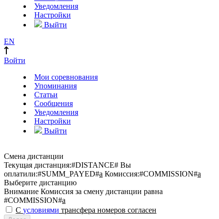
Уведомления
Настройки
Выйти
EN
Войти
Мои соревнования
Упоминания
Статьи
Сообщения
Уведомления
Настройки
Выйти
Смена дистанции
Текущая дистанция:
#DISTANCE#
Вы
оплатили:
#SUMM_PAYED#
a
Комиссия:
#COMMISSION#
a
Выберите дистанцию
Внимание
Комиссия за смену дистанции равна
#COMMISSION#
a
С
условиями
трансфера номеров согласен