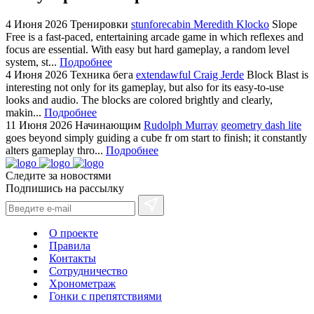
4 Июня 2026
Тренировки
stunforecabin Meredith Klocko
Slope
Free is a fast-paced, entertaining arcade game in which reflexes and
focus are essential. With easy but hard gameplay, a random level
system, st...
Подробнее
4 Июня 2026
Техника бега
extendawful Craig Jerde
Block Blast is
interesting not only for its gameplay, but also for its easy-to-use
looks and audio. The blocks are colored brightly and clearly,
makin...
Подробнее
11 Июня 2026
Начинающим
Rudolph Murray
geometry dash lite
goes beyond simply guiding a cube fr om start to finish; it constantly
alters gameplay thro...
Подробнее
Следите за новостями
Подпишись на рассылку
О проекте
Правила
Контакты
Сотрудничество
Хронометраж
Гонки с препятствиями