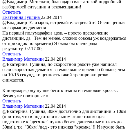
@Владимир Метелкин, благодарю вас за такой подробный
разбор моей ситуации и рекомендации!
Ответить
Екатерина Гущина
22.04.2014
@Владимир Елизаров, встревайте-встревайте! Очень ценная
информация для меня.
На первый полумарафон цель – просто преодоление
дистанции, да. Тем не менее, сложно совсем уж воздержаться
от прикидок по времени) Я была бы очень рада
результату 02.17.00,
Ответить
Владимир Метелкин
22.04.2014
@Екатерина Гущина, по скоростной работе уже написал -
если скоростная делается в темпе выше целевого больше, чем
на 10-15 секунд, то ценность такой тренировки резко
снижается.
К полумарафону лучше бегать темпы и темповые кроссы.
Бегая уже повторные о
Ответить
Владимир Метелкин
22.04.2014
@Екатерина Гущина, 30км достаточно для дистанций 5-10км
(при том, что в подготовительном этапе только для
подготовке к "десятке" нужно бегать длительные вплоть до
30км!), т.е. "30км"/нед - это нижняя "кромка"!! И нужно быть