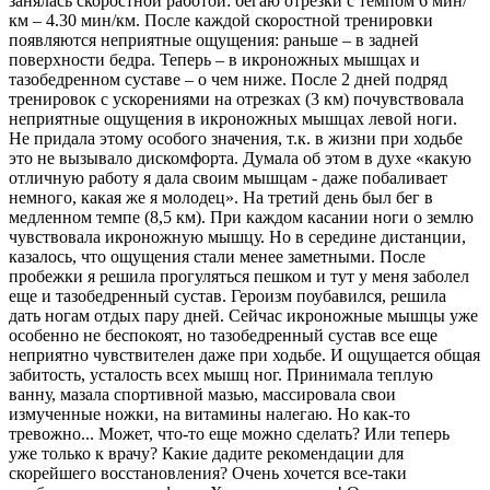
занялась скоростной работой: бегаю отрезки с темпом 6 мин/
км – 4.30 мин/км. После каждой скоростной тренировки
появляются неприятные ощущения: раньше – в задней
поверхности бедра. Теперь – в икроножных мышцах и
тазобедренном суставе – о чем ниже. После 2 дней подряд
тренировок с ускорениями на отрезках (3 км) почувствовала
неприятные ощущения в икроножных мышцах левой ноги.
Не придала этому особого значения, т.к. в жизни при ходьбе
это не вызывало дискомфорта. Думала об этом в духе «какую
отличную работу я дала своим мышцам - даже побаливает
немного, какая же я молодец». На третий день был бег в
медленном темпе (8,5 км). При каждом касании ноги о землю
чувствовала икроножную мышцу. Но в середине дистанции,
казалось, что ощущения стали менее заметными. После
пробежки я решила прогуляться пешком и тут у меня заболел
еще и тазобедренный сустав. Героизм поубавился, решила
дать ногам отдых пару дней. Сейчас икроножные мышцы уже
особенно не беспокоят, но тазобедренный сустав все еще
неприятно чувствителен даже при ходьбе. И ощущается общая
забитость, усталость всех мышц ног. Принимала теплую
ванну, мазала спортивной мазью, массировала свои
измученные ножки, на витамины налегаю. Но как-то
тревожно... Может, что-то еще можно сделать? Или теперь
уже только к врачу? Какие дадите рекомендации для
скорейшего восстановления? Очень хочется все-таки