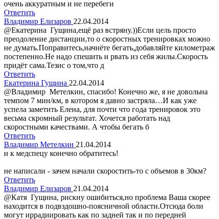
очень аккуратным и не перебеги
Ответить
Владимир Елизаров
22.04.2014
@Екатерина Гущина,ещё раз встряну.))Если цель просто
преодоление дистанции,то о скоростных тренировках можно
не думать.Поправитесь,начнёте бегать,добавляйте километраж
постепенно.Не надо спешить и рвать из себя жилы.Скорость
придёт сама.Тезис о том,что д
Ответить
Екатерина Гущина
22.04.2014
@Владимир Метелкин, спасибо! Конечно же, я не довольна
темпом 7 мин/км, в котором я давно застряла…И как уже
успела заметить Елена, для почти что года тренировок это
весьма скромный результат. Хочется работать над
скоростными качествами. А чтобы бегать б
Ответить
Владимир Метелкин
21.04.2014
и к медспецу конечно обратитесь!
не написали - зачем начали скоростить-то с объемов в 30км?
Ответить
Владимир Елизаров
21.04.2014
@Катя Гущина, рискну ошибиться,но проблема Ваша скорее
находится в подвздошно-поясничной области.Отсюда боли
могут иррадиировать как по задней так и по передней