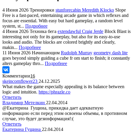
4 Июня 2026
Тренировки
stunforecabin Meredith Klocko
Slope
Free is a fast-paced, entertaining arcade game in which reflexes and
focus are essential. With easy but hard gameplay, a random level
system, st...
Подробнее
4 Июня 2026
Техника бега
extendawful Craig Jerde
Block Blast is
interesting not only for its gameplay, but also for its easy-to-use
looks and audio. The blocks are colored brightly and clearly,
makin...
Подробнее
11 Июня 2026
Начинающим
Rudolph Murray
geometry dash lite
goes beyond simply guiding a cube fr om start to finish; it constantly
alters gameplay thro...
Подробнее
Комментарии
16
skeincornflower23
24.12.2025
What makes the game especially appealing is its balance between
logic and intuition.
https://phrazle.co
Ответить
Владимир Метелкин
22.04.2014
@Екатерина Гущина, прикидка дает адекватную
информацию если перед этим освоены объемы, в противном
случае, это будет дезинформация!:(
Ответить
Екатерина Гущина
22.04.2014