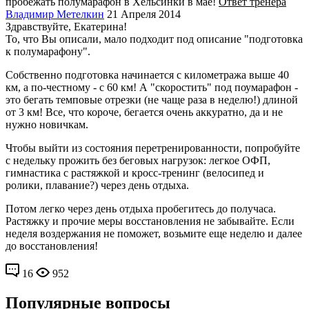
пробежать полумарафон в Хельсинки в мае!
Ответ тренера
Владимир Метелкин
21 Апреля 2014
Здравствуйте, Екатерина!
То, что Вы описали, мало подходит под описание "подготовка
к полумарафону".
Собственно подготовка начинается с километража выше 40
км, а по-честному - с 60 км! А "скоростить" под поумарафон -
это бегать темповые отрезки (не чаще раза в неделю!) длиной
от 3 км! Все, что короче, бегается очень аккуратно, да и не
нужно новичкам.
Чтобы выйти из состояния перетренированности, попробуйте
с недельку прожить без беговых нагрузок: легкое ОФП,
гимнастика с растяжкой и кросс-тренинг (велосипед и
ролики, плавание?) через день отдыха.
Потом легко через день отдыха пробегитесь до получаса.
Растяжку и прочие меры восстановления не забывайте. Если
неделя воздержания не поможет, возьмите еще неделю и далее
до восстановления!
16
952
Популярные вопросы