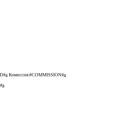
D#
a
Комиссия:
#COMMISSION#
a
#
a