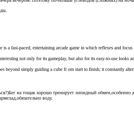
л вчера вечером! Поэтому по-больше углеводов (сложных) на ночь
оды.
e is a fast-paced, entertaining arcade game in which reflexes and focus
interesting not only for its gameplay, but also for its easy-to-use looks 
es beyond simply guiding a cube fr om start to finish; it constantly alte
ся?)Бег на тощак хорошо тренирует липидный обмен,особенно дл
рмелад,обязательно воду.