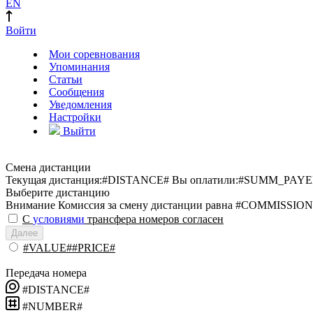
EN
Войти
Мои соревнования
Упоминания
Статьи
Сообщения
Уведомления
Настройки
Выйти
Смена дистанции
Текущая дистанция:
#DISTANCE#
Вы оплатили:
#SUMM_PAYE
Выберите дистанцию
Внимание
Комиссия за смену дистанции равна #COMMISSION
С
условиями
трансфера номеров согласен
Далее
#VALUE##PRICE#
Передача номера
#DISTANCE#
#NUMBER#