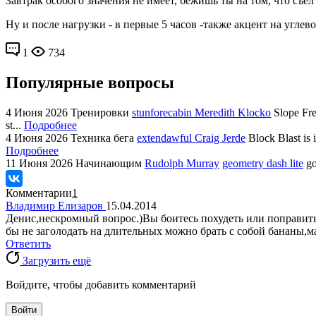
Завтрак особого значения не имеет, бежишь ты на том, что съе
Ну и после нагрузки - в первые 5 часов -также акцент на углев
1
734
Популярные вопросы
4 Июня 2026
Тренировки
stunforecabin Meredith Klocko
Slope Fre
st...
Подробнее
4 Июня 2026
Техника бега
extendawful Craig Jerde
Block Blast is 
Подробнее
11 Июня 2026
Начинающим
Rudolph Murray
geometry dash lite
go
Комментарии
1
Владимир Елизаров
15.04.2014
Денис,нескромный вопрос.)Вы боитесь похудеть или поправить
бы не заголодать на длительных можно брать с собой бананы,ма
Ответить
Загрузить ещё
Войдите, чтобы добавить комментарий
Войти