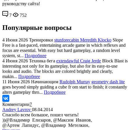
руководству сайта!
7
752
Популярные вопросы
4 Июня 2026
Тренировки
stunforecabin Meredith Klocko
Slope
Free is a fast-paced, entertaining arcade game in which reflexes and
focus are essential. With easy but hard gameplay, a random level
system, st...
Подробнее
4 Июня 2026
Техника бега
extendawful Craig Jerde
Block Blast is
interesting not only for its gameplay, but also for its easy-to-use
looks and audio. The blocks are colored brightly and clearly,
makin...
Подробнее
11 Июня 2026
Начинающим
Rudolph Murray
geometry dash lite
goes beyond simply guiding a cube fr om start to finish; it constantly
alters gameplay thro...
Подробнее
Комментарии
7
Andrey Lavrov
08.04.2014
Спасибо всем большое, пошел читать!
))@Владимир Елизаров, @Максим Иванов,
@Артем Лапидус, @Владимир Метелкин,