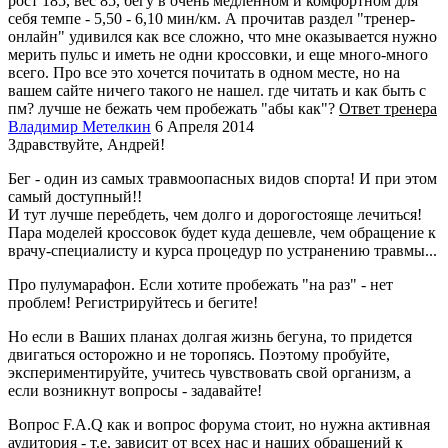
рост 185, вес 85, бегу в очень медленном и комфортном для
себя темпе - 5,50 - 6,10 мин/км. А прочитав раздел "тренер-
онлайн" удивился как все сложно, что мне оказывается нужно
мерить пульс и иметь не одни кроссовки, и еще много-много
всего. Про все это хочется почитать в одном месте, но на
вашем сайте ничего такого не нашел. где читать и как быть с
пм? лучше не бежать чем пробежать "абы как"?
Ответ тренера
Владимир Метелкин
6 Апреля 2014
Здравствуйте, Андрей!
Бег - один из самых травмоопасных видов спорта! И при этом
самый доступный!!
И тут лучше перебдеть, чем долго и дорогостояще лечиться!
Пара моделей кроссовок будет куда дешевле, чем обращение к
врачу-специалисту и курса процедур по устранению травмы...
Про пулумарафон. Если хотите пробежать "на раз" - нет
проблем! Регистрируйтесь и бегите!
Но если в Ваших планах долгая жизнь бегуна, то придется
двигаться осторожно и не торопясь. Поэтому пробуйте,
экспериментируйте, учитесь чувствовать свой организм, а
если возникнут вопросы - задавайте!
Вопрос F.A.Q как и вопрос форума стоит, но нужна активная
аудитория - т.е. зависит от всех нас и наших обращений к