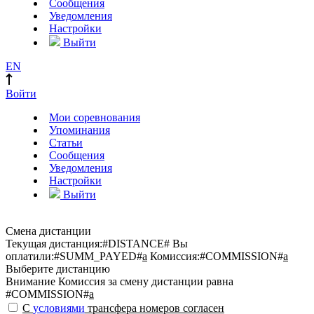
Сообщения
Уведомления
Настройки
Выйти
EN
Войти
Мои соревнования
Упоминания
Статьи
Сообщения
Уведомления
Настройки
Выйти
Смена дистанции
Текущая дистанция:
#DISTANCE#
Вы
оплатили:
#SUMM_PAYED#
a
Комиссия:
#COMMISSION#
a
Выберите дистанцию
Внимание
Комиссия за смену дистанции равна
#COMMISSION#
a
С
условиями
трансфера номеров согласен