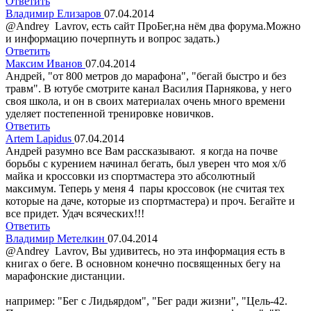
Ответить
Владимир Елизаров
07.04.2014
@Andrey Lavrov, есть сайт ПроБег,на нём два форума.Можно
и информацию почерпнуть и вопрос задать.)
Ответить
Максим Иванов
07.04.2014
Андрей, "от 800 метров до марафона", "бегай быстро и без
травм". В ютубе смотрите канал Василия Парнякова, у него
своя школа, и он в своих материалах очень много времени
уделяет постепенной тренировке новичков.
Ответить
Artem Lapidus
07.04.2014
Андрей разумно все Вам рассказывают. я когда на почве
борьбы с курением начинал бегать, был уверен что моя х/б
майка и кроссовки из спортмастера это абсолютный
максимум. Теперь у меня 4 пары кроссовок (не считая тех
которые на даче, которые из спортмастера) и проч. Бегайте и
все придет. Удач всяческих!!!
Ответить
Владимир Метелкин
07.04.2014
@Andrey Lavrov, Вы удивитесь, но эта информация есть в
книгах о беге. В основном конечно посвященных бегу на
марафонские дистанции.
например: "Бег с Лидьярдом", "Бег ради жизни", "Цель-42.