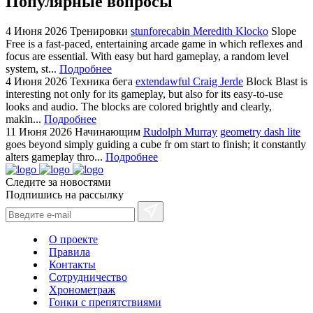
Популярные вопросы
4 Июня 2026
Тренировки
stunforecabin Meredith Klocko
Slope
Free is a fast-paced, entertaining arcade game in which reflexes and
focus are essential. With easy but hard gameplay, a random level
system, st...
Подробнее
4 Июня 2026
Техника бега
extendawful Craig Jerde
Block Blast is
interesting not only for its gameplay, but also for its easy-to-use
looks and audio. The blocks are colored brightly and clearly,
makin...
Подробнее
11 Июня 2026
Начинающим
Rudolph Murray
geometry dash lite
goes beyond simply guiding a cube fr om start to finish; it constantly
alters gameplay thro...
Подробнее
Следите за новостями
Подпишись на рассылку
О проекте
Правила
Контакты
Сотрудничество
Хронометраж
Гонки с препятствиями