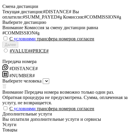
Смена дистанции
Текущая дистанция:
#DISTANCE#
Вы
оплатили:
#SUMM_PAYED#
a
Комиссия:
#COMMISSION#
a
Выберите дистанцию
Внимание
Комиссия за смену дистанции равна
#COMMISSION#
a
С
условиями
трансфера номеров согласен
Далее
#VALUE##PRICE#
Передача номера
#DISTANCE#
#NUMBER#
Выберите человека
Внимание
Передача номера возможно только один раз.
Обратная процедура не предусмотрена. Сумма, оплаченная за
услугу, не возвращается.
С
условиями
трансфера номеров согласен
Дополнительные услуги
Вы оплатили дополнительные услуги и сервисы
Услуги
Товары