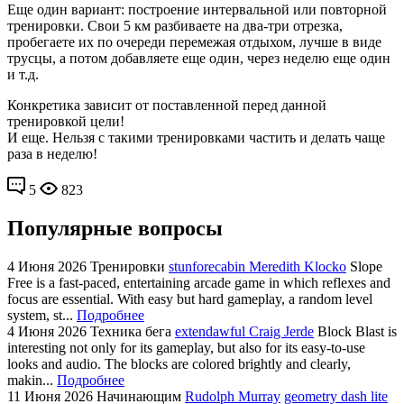
Еще один вариант: построение интервальной или повторной
тренировки. Свои 5 км разбиваете на два-три отрезка,
пробегаете их по очереди перемежая отдыхом, лучше в виде
трусцы, а потом добавляете еще один, через неделю еще один
и т.д.
Конкретика зависит от поставленной перед данной
тренировкой цели!
И еще. Нельзя с такими тренировками частить и делать чаще
раза в неделю!
5
823
Популярные вопросы
4 Июня 2026
Тренировки
stunforecabin Meredith Klocko
Slope
Free is a fast-paced, entertaining arcade game in which reflexes and
focus are essential. With easy but hard gameplay, a random level
system, st...
Подробнее
4 Июня 2026
Техника бега
extendawful Craig Jerde
Block Blast is
interesting not only for its gameplay, but also for its easy-to-use
looks and audio. The blocks are colored brightly and clearly,
makin...
Подробнее
11 Июня 2026
Начинающим
Rudolph Murray
geometry dash lite