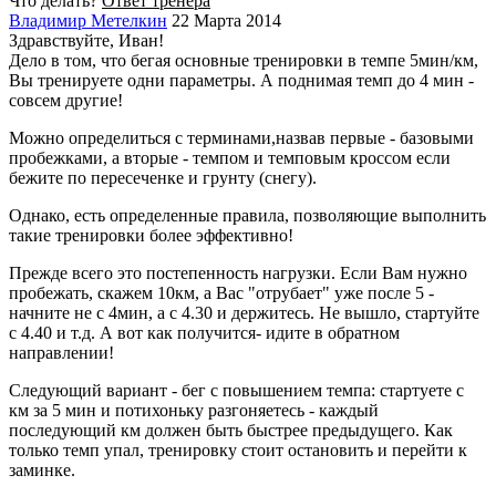
Что делать?
Ответ тренера
Владимир Метелкин
22 Марта 2014
Здравствуйте, Иван!
Дело в том, что бегая основные тренировки в темпе 5мин/км,
Вы тренируете одни параметры. А поднимая темп до 4 мин -
совсем другие!
Можно определиться с терминами,назвав первые - базовыми
пробежками, а вторые - темпом и темповым кроссом если
бежите по пересеченке и грунту (снегу).
Однако, есть определенные правила, позволяющие выполнить
такие тренировки более эффективно!
Прежде всего это постепенность нагрузки. Если Вам нужно
пробежать, скажем 10км, а Вас "отрубает" уже после 5 -
начните не с 4мин, а с 4.30 и держитесь. Не вышло, стартуйте
с 4.40 и т.д. А вот как получится- идите в обратном
направлении!
Следующий вариант - бег с повышением темпа: стартуете с
км за 5 мин и потихоньку разгоняетесь - каждый
последующий км должен быть быстрее предыдущего. Как
только темп упал, тренировку стоит остановить и перейти к
заминке.