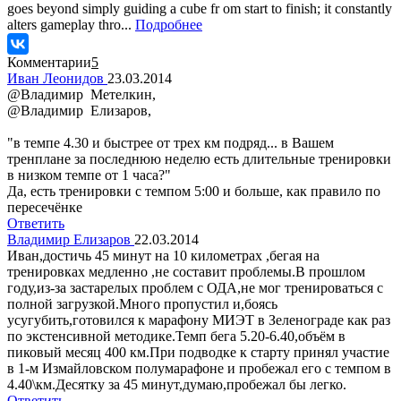
goes beyond simply guiding a cube fr om start to finish; it constantly
alters gameplay thro...
Подробнее
Комментарии
5
Иван Леонидов
23.03.2014
@Владимир Метелкин,
@Владимир Елизаров,
"в темпе 4.30 и быстрее от трех км подряд... в Вашем
тренплане за последнюю неделю есть длительные тренировки
в низком темпе от 1 часа?"
Да, есть тренировки с темпом 5:00 и больше, как правило по
пересечёнке
Ответить
Владимир Елизаров
22.03.2014
Иван,достичь 45 минут на 10 километрах ,бегая на
тренировках медленно ,не составит проблемы.В прошлом
году,из-за застарелых проблем с ОДА,не мог тренироваться с
полной загрузкой.Много пропустил и,боясь
усугубить,готовился к марафону МИЭТ в Зеленограде как раз
по экстенсивной методике.Темп бега 5.20-6.40,объём в
пиковый месяц 400 км.При подводке к старту принял участие
в 1-м Измайловском полумарафоне и пробежал его с темпом в
4.40\км.Десятку за 45 минут,думаю,пробежал бы легко.
Ответить