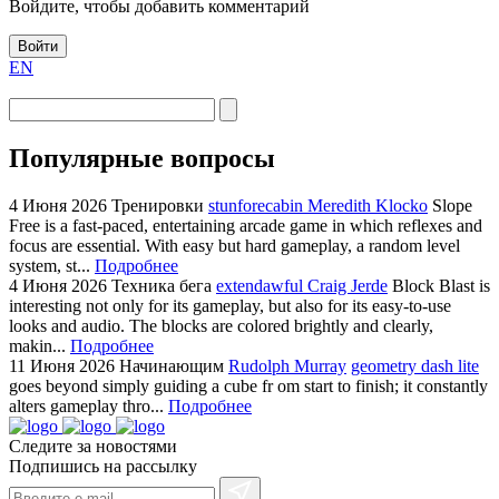
Войдите, чтобы добавить комментарий
Войти
EN
Популярные вопросы
4 Июня 2026
Тренировки
stunforecabin Meredith Klocko
Slope
Free is a fast-paced, entertaining arcade game in which reflexes and
focus are essential. With easy but hard gameplay, a random level
system, st...
Подробнее
4 Июня 2026
Техника бега
extendawful Craig Jerde
Block Blast is
interesting not only for its gameplay, but also for its easy-to-use
looks and audio. The blocks are colored brightly and clearly,
makin...
Подробнее
11 Июня 2026
Начинающим
Rudolph Murray
geometry dash lite
goes beyond simply guiding a cube fr om start to finish; it constantly
alters gameplay thro...
Подробнее
Следите за новостями
Подпишись на рассылку